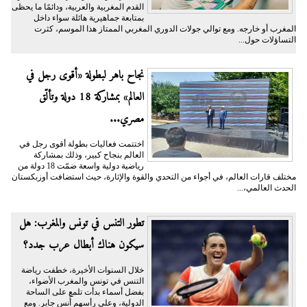
القدم المغربية والعربية، ودائمًا ما يحظى
بمتابعة جماهيرية هائلة سواء داخل
المغرب أو خارجه. ومع توالي جولات الدوري المغربي الممتاز هذا الموسم، كثرت
التساؤلات حول...
نجاح باهر لبطولة «أقوى رجل في
العالم» بمشاركة 18 دولة وتألّق
مصري...
اختتمت فعاليات بطولة أقوى رجل في
العالم بنجاح كبير، وذلك بمشاركة
رياضية دولية واسعة ضمّت 18 دولة من
مختلف قارات العالم، في أجواء من التحدي والقوة والإثارة، حيث استضافت أوزبكستان
الحدث العالمي،...
تطور التنس في تونس والمغرب: هل
سيكون هناك أبطال عرب جدد؟
خلال السنوات الأخيرة، خطفت رياضة
التنس في تونس والمغرب الأضواء،
بفضل أسماء بدأت تلمع على الساحة
الدولية، وعلى رأسهم أُنس جابر. ومع