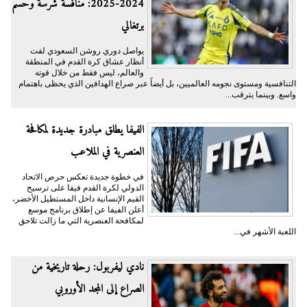
2024-2025: منافسة شرسة وحسم
برتغالي
يواصل دوري روشن السعودي لفت
أنظار عشاق كرة القدم في المنطقة
والعالم، ليس فقط من خلال قوته
التنافسية ومستوى نجومه العالميين، بل أيضاً عبر صراع الهدافين الذي يحظى باهتمام
واسع. وبينما يترقب...
الفيفا يطلق مبادرة جديدة لمكافحة
العنصرية في الملاعب
في خطوة جديدة تعكس حرص الاتحاد
الدولي لكرة القدم فيفا على ترسيخ
القيم الإنسانية داخل المستطيل الأخضر،
أعلن الفيفا عن إطلاق برنامج موسع
لمكافحة العنصرية التي ما زالت تلاحق
اللعبة الأشهر في...
نادي ليفربول: رحلة تاريخية من
الصراع إلى المجد الأوروبي