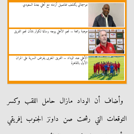
موسيماني يكشف تفاصيل أزمته مع أهلي جدة السعودي
موهبة رائعة .. نجم الأهلي يوجه رسالة لكولر بشأن نجم الفريق
الأهلي ضد الوداد .. الفريق المغربى يفرض السرية على المران
الأول بالقاهرة
وأضاف أن الوداد مازال حامل اللقب وكسر
التوقعات التي رشحت صن داونز الجنوب إفريقي