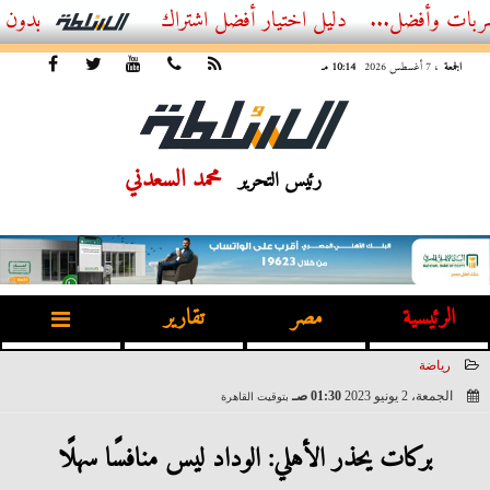
ل...
أفضل اشتراك IPTV بدون تقطيع 2026 – دليل المشاهد العصري
الجمعة
، 7 أغسطس 2026
10:14 مـ
محمد السعدني
رئيس التحرير
الرئيسية
مصر
تقارير
رياضة
الجمعة، 2 يونيو 2023
01:30 صـ
بتوقيت القاهرة
2023-06-02 01:30:09
بركات يحذر الأهلي: الوداد ليس منافسًا سهلًا