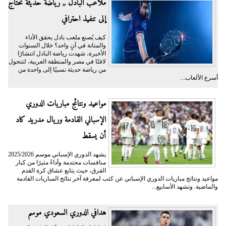
ملاعب البادل ,, رياضة حديثة تحتاج
إلى تنفيذ احترافي
كيف يُصنع ملعب بادل يحقق الأداء
والمتانة في آنٍ واحد؟ خلال السنوات
الأخيرة، شهدت رياضة البادل انتشارًا
لافتًا في مصر والمنطقة العربية، لتتحول
من رياضة حديثة نسبيًا إلى واحدة من
أسرع الألعاب...
مواعيد ونتائج مباريات الدوري
الإسباني القادمة وريال مدريد كاد
أن يسقط
يشهد الدوري الإسباني موسم 2025/2026
منافسات محتدمة وأداءً مثيرًا من كبار
الفرق، حيث يتابع عشاق كرة القدم
مواعيد ونتائج مباريات الدوري الإسباني عن كثب لمعرفة آخر نتائج المباريات القادمة
والماضية. وتشهد الأسابيع...
هدافي الدوري السعودي موسم