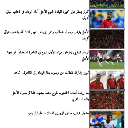
كولر يستقر على كهربا لقيادة هجوم الأهلي أمام الوداد فى ذهاب نهائى
أفريقيا
الأهلى يترقب وصول خطاب رسمى بزيادة الجمهور لـ50 ألفا بذهاب نهائى
أفريقيا
الوداد المغربي يخوض مرانه الأول اليوم في القاهرة استعدادًا لمواجهة
الأهلي
شوبير يشارك لقطات من وصول بعثة الوداد إلى القاهرة.. شاهد
بعد زيادة أعداد الجماهير.. طرح دفعة جديدة لتذاكر مباراة الأهلي
والوداد المغربي
جدول ترتيب هدافى الدورى الممتاز .. مابولولو ينفرد