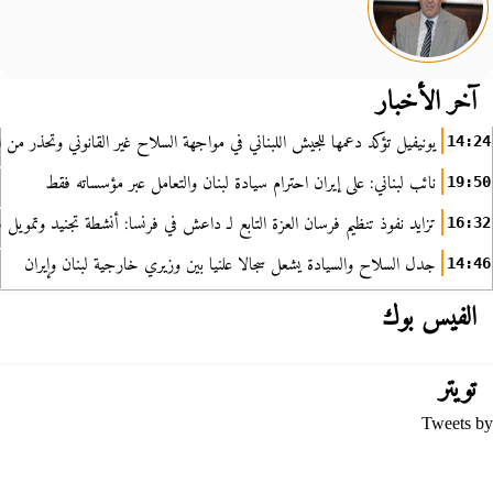
آخر الأخبار
يونيفيل تؤكد دعمها للجيش اللبناني في مواجهة السلاح غير القانوني وتحذر من ا
14:24
نائب لبناني: على إيران احترام سيادة لبنان والتعامل عبر مؤسساته فقط
19:50
تزايد نفوذ تنظيم فرسان العزة التابع لـ داعش في فرنسا: أنشطة تجنيد وتمويل
16:32
جدل السلاح والسيادة يشعل سجالا علنيا بين وزيري خارجية لبنان وإيران
14:46
الفيس بوك
تويتر
Tweets by