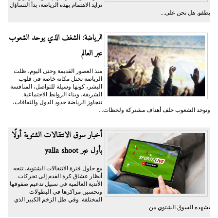
تزايد الاهتمام بهذه الرياضة، بدأ التساؤل
يطفو: هل نحن على...
الرياضة: الشغف الذي يوحد الشعوب
عبر العالم
منذ العصور القديمة وحتى اليوم، ظلت
الرياضة تحتل مكانة خاصة في قلوب
البشر، كونها وسيلة للتواصل، المنافسة
الشريفة، وبناء الروابط الاجتماعية.
تتجاوز الرياضة حدود الدول والثقافات،
وتوحد الشعوب خلف أهداف مشتركة ولحظات...
أخبار سوق الانتقالات الشتوية أولًا
بأول عبر yalla shoot
مع حلول فترة الانتقالات الشتوية، تتجه
أنظار عشاق كرة القدم إلى تحركات
الأندية العالمية في سبيل تدعيم صفوفها
وتحسين مراكزها في البطولات
المختلفة. وفي ظل الزخم الكبير الذي
يشهده السوق الشتوي من...