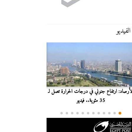
الفيديو
لأرصاد: ارتفاع جنوني في درجات الحرارة تصل لـ
بث مباشر.. مشاهدة مبارا
35 مئوية.. فيديو
الدوري ا