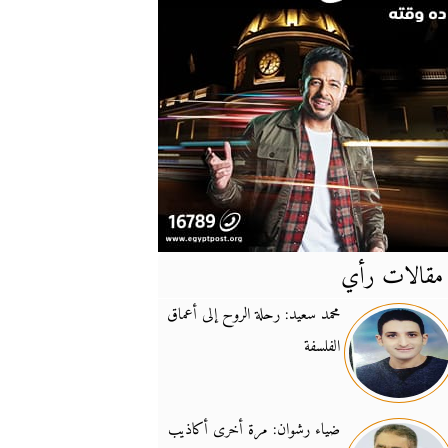
مقالات رأي
آخر
الأخبار
محمد سعيد: رحلة الروح إلى أعماق
الفلسفة
يونيفيل تؤكد دعمها ل
14:24
نائب لبناني: على إير
19:50
ضياء رشوان: مرة أخرى أكاذيب
تزايد نفوذ تنظيم فرس
16:32