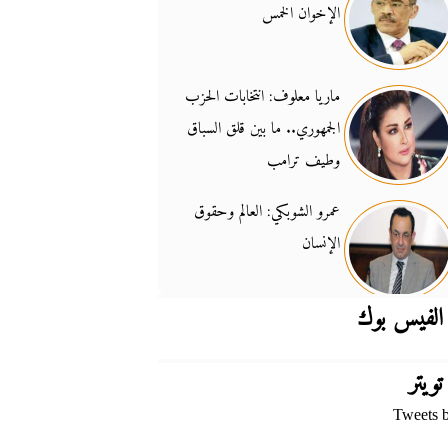
الإخوان الخمس
جدل السلاح والسيادة
14:46
ماريا معلوف: انتخابات الحزب
الجمهوري.. ما بين قلق السباق
وطيف ترامب
عمرو الشوبكي: العالم وحقوق
الإنسان
الفيس بوك
تويتر
Tweets 