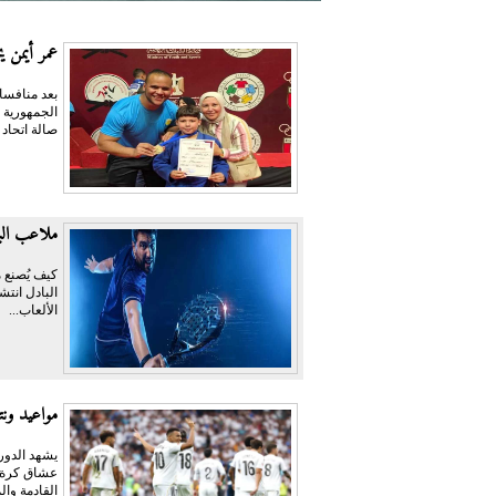
عمر أيمن يحص
بعد منافسا
صالة اتحاد
ملاعب البا
كيف يُصنع م
البادل انتش
الألعاب...
مواعيد ونت
عشاق كرة ال
القادمة وال