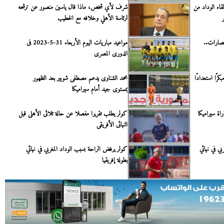
قاء الوداد من
شرف لأي شخص، ماذا قال ياسين منصور عن ترشحه
لرئاسة الأهلي وخلافه مع الخطيب
نتصارات..
مواعيد مباريات اليوم الأربعاء 31-5-2023 فى
الدورى المصرى
رًا استعدادًا
محمد الشناوى يدعم مصطفى شوبير بعد الظهور
بمستوى جيد أمام سيراميكا
اة سيراميكا
كولر يطلب تقريرا مفصلا عن حالة ثلاثى الأهلى قبل
النهائى الأفريقى
ي في نهائي
كولر يرفض الراحة بسبب الوداد المغربي في نهائي
بطولة إفريقيا