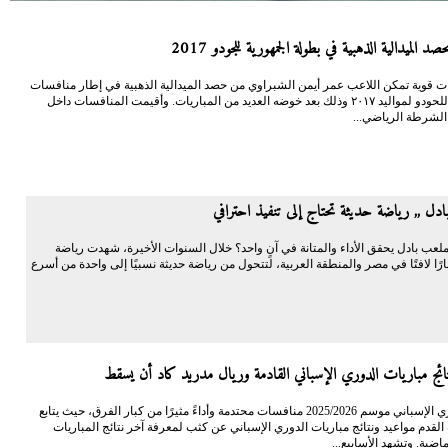
د الميدالية الذهبية في بطولة الجمهورية للجودو 2017
ت قوية تمكن اللاعب عمر أيمن الشبراوي من حصد الميدالية الذهبية في إطار منافسات
الجمهورية للحودو لمواليد ٢٠١٧ وذلك بعد خوضه العديد من المباريات. وأقيمت المنافسات داخل
 الشرطة الرياضي...
دل ,, رياضة حديثة تحتاج إلى تنفيذ احترافي
لعب بادل يحقق الأداء والمتانة في آنٍ واحد؟ خلال السنوات الأخيرة، شهدت رياضة
ارًا لافتًا في مصر والمنطقة العربية، لتتحول من رياضة حديثة نسبيًا إلى واحدة من أسرع
ائج مباريات الدوري الإسباني القادمة وريال مدريد كاد أن يسقط
يشهد الدوري الإسباني موسم 2025/2026 منافسات محتدمة وأداءً مثيرًا من كبار الفرق، حيث يتابع
قدم مواعيد ونتائج مباريات الدوري الإسباني عن كثب لمعرفة آخر نتائج المباريات
ماضية. وتشهد الأسابيع...