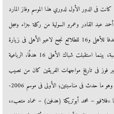
كانت فى الدور الأول لدوري هذا الموسم وفاز المارد
حمد عبد القادر وعمرو السولية من ركلة جزاء وسجل
هدف الطلائع أحمد متعب. 63 هدفا للأهلى و16 للطلائع نجح لاعبو الأهلى فى زيارة
شباك طلائع الجيش فى 63 مناسبة، بينما استقبلت شباك الأهلى 16 هدفًا. الرباعية
كبر فوز فى تاريخ مواجهات الفريقين كان من نصيب
الأهلى عندما فاز بنتيجة 4- صفر، وهو ما حدث فى مناسبتين؛ الأولى فى موسم 2006-
ينها «فلافيو – محمد أبوتريكة (هدفين) – عماد متعب»،