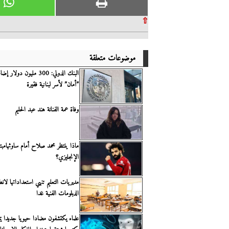
⇧
موضوعات متعلقة
البنك الدولي: 300 مليون دو
”أمان” لأسر لبنانية فقيرة
وفاة عمة الفنانة هند عبد الحليم
ماذا ينتظر محمد صلاح أمام ساوثهامب
الإنجليزي؟
مديريات التعليم تنهي استعداداتها لا
الدبلومات الفنية غدا
علماء يكتشفون مضادا حيويا جديدا يم