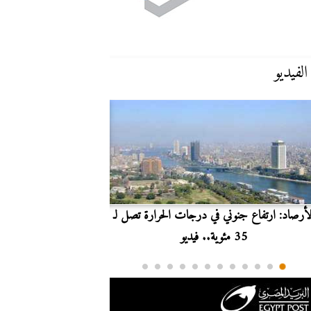
الفيديو
لأرصاد: ارتفاع جنوني في درجات الحرارة تصل لـ
بث مباشر.. مشاهدة مبارا
35 مئوية.. فيديو
الدوري ا