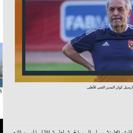
رسيل كولر المدير الفنى للأهلى
بث مباشر.. مباراة الزمالك وسيراميكا كليوباترا في
ا
الدوري