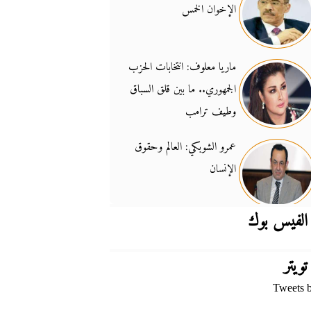
الإخوان الخمس
جدل السلاح والسيادة
14:46
ماريا معلوف: انتخابات الحزب
الجمهوري.. ما بين قلق السباق
وطيف ترامب
عمرو الشوبكي: العالم وحقوق
الإنسان
الفيس بوك
تويتر
Tweets 