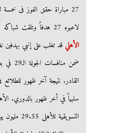
لاعبوه 27 هدفاً وتلقت شباكه 37 هدفا. نتيجة آخر ظهور للأهلى في الدوري كان
الأهلي
قد تغلب على إنبي بهدفين نظي
ضمن مناف
القادر. نتيجة آخر ظهور للطلائع 
سلبياً في أخر ظهور بالدوري. الأهل