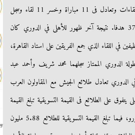
27 مباراة حقق الفوز فى خمسة لقاءات وتعادل فى 11 مباراة وخسر 11 لقاء وسجل
فين في اللقاء الذي جمع الفريقين على استاد القاهرة،
سات الجولة الـ29 في بطولة الدوري الممتاز سجلهما محمد شريف وأحمد عبد
في الدوري تعادل طلائع الجيش مع المقاولون العرب
ى يتفوق على الطلائع فى القيمة التسويقية تبلغ القيمة
التسويقية للأهلى 29.55 مليون يورو، فيما تبلغ القيمة التسويقية للطلائع 5.88 مليون
by