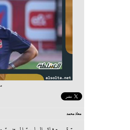
ما
معاذ محمد