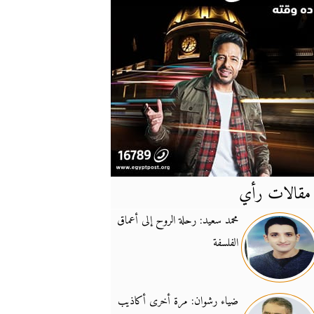
مقالات رأي
آخر
الأخبار
محمد سعيد: رحلة الروح إلى أعماق
الفلسفة
يونيفيل تؤكد دعمها ل
14:24
نائب لبناني: على إير
19:50
ضياء رشوان: مرة أخرى أكاذيب
تزايد نفوذ تنظيم فرس
16:32