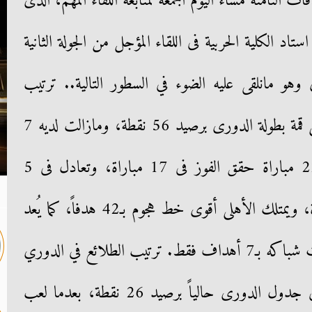
 الثامنة مساء اليوم الجمعة لمتابعة اللقاء المهم، الذى
اد الكلية الحربية فى اللقاء المؤجل من الجولة الثانية
هو مانلقى عليه الضوء في السطور التالية.. ترتيب
الأهلى فى الدورى يتربع الأهلى على قمة بطولة الدورى برصيد 56 نقطة، ومازالت لديه 7
مباريات مؤجلة، بعدما خاض 22 مباراة حقق الفوز فى 17 مباراة، وتعادل فى 5
مواجهات ولم يعرف طعم الخسارة، ويمتلك الأهلى أقوى خط هجوم بـ42 هدفاً، كما يُعد
الأهلى الأفضل دفاعياً حيث اهتزت شباكه بـ7 أهداف فقط. ترتيب الطلائع في الدوري
يحتل الطلائع المركز السابع عشر فى جدول الدورى حالياً برصيد 26 نقطة، بعدما لعب