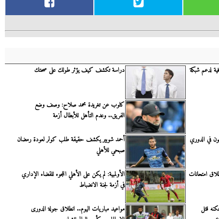
لار إضافية لدعم شبكة
دراسة تكشف كيف يؤثر طولك على صحتك
كلوب عن تغريدة محمد صلاح: وصف وضع
الفريق.. وعدم التأهل للأبطال أزمة
تون في الدوري
أحمد شوبير يكشف حقيقة طلب كولر لعودة رمضان
صبحي للأهلي
نطلاق امتحانات
الأولمبية: لم يكن على الأهلي اللجوء للقضاء الإداري
في أزمة لجنة الانضباط
كنه قتل
مواعيد مباريات اليوم.. انطلاق جولة الدورى