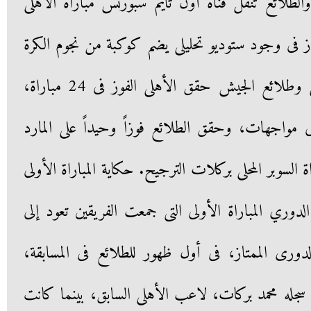
لى والطلائع تنقل قناة أون تايم سبورتس مباراة الأهلى
از فى وجود ستوديو تحليلى يضم كوكبة من نجوم الكرة
المصرية. 34 مباراة جمعت الأهلى وطلائع الجيش حقق الأهلى الفوز فى 24 مباراة،
نى مواجهات، وحقق الطلائع فوزاً وحيداً على المارد
 السوبر المحلى بركلات الترجيح. حكاية المباراة الأولى
لدوري المباراة الأولى التى جمعت الفريقين تعود إلى
من بطولة الدورى الممتاز، فى أول ظهور للطلائع فى المسابقة،
جله محمد بركات، لاعب الأهلى السابق، بينما كانت