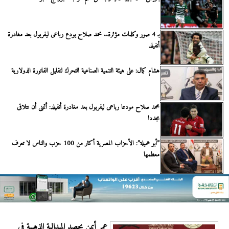
بـ 4 صور وكلمات مؤثرة.. محمد صلاح يودع رباعى ليفربول بعد مغادرة
أنفيلد
هشام كمال: على هيئة التنمية الصناعية التحرك لتقليل الفاتورة الدولارية
محمد صلاح مودعا رباعى ليفربول بعد مغادرة أنفيلد: أتمنى أن نتلاقى
مجددا
”أبو هميلة”: الأحزاب المصرية أكثر من 100 حزب والناس لا تعرف
معظمها
عمر أيمن يحصد الميدالية الذهبية في