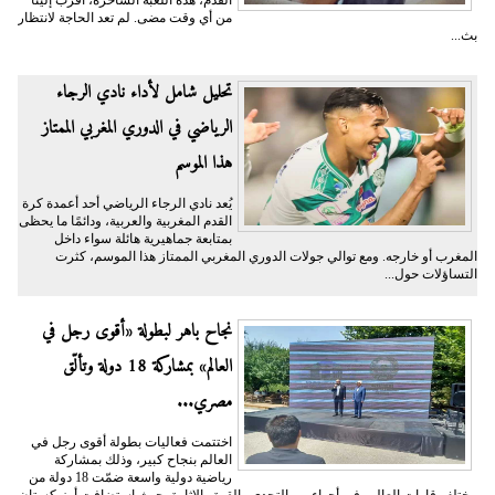
القدم، هذه اللعبة الساحرة، أقرب إلينا
من أي وقت مضى. لم تعد الحاجة لانتظار
بث...
تحليل شامل لأداء نادي الرجاء
الرياضي في الدوري المغربي الممتاز
هذا الموسم
يُعد نادي الرجاء الرياضي أحد أعمدة كرة
القدم المغربية والعربية، ودائمًا ما يحظى
بمتابعة جماهيرية هائلة سواء داخل
المغرب أو خارجه. ومع توالي جولات الدوري المغربي الممتاز هذا الموسم، كثرت
التساؤلات حول...
نجاح باهر لبطولة «أقوى رجل في
العالم» بمشاركة 18 دولة وتألّق
مصري...
اختتمت فعاليات بطولة أقوى رجل في
العالم بنجاح كبير، وذلك بمشاركة
رياضية دولية واسعة ضمّت 18 دولة من