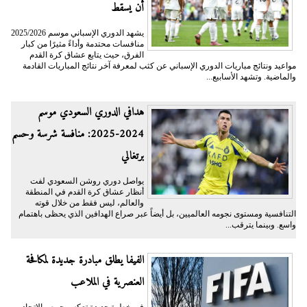
أن يسقط
يشهد الدوري الإسباني موسم 2025/2026
منافسات محتدمة وأداءً مثيرًا من كبار
الفرق، حيث يتابع عشاق كرة القدم
مواعيد ونتائج مباريات الدوري الإسباني عن كثب لمعرفة آخر نتائج المباريات القادمة
والماضية. وتشهد الأسابيع...
هدافي الدوري السعودي موسم
2024-2025: منافسة شرسة وحسم
برتغالي
يواصل دوري روشن السعودي لفت
أنظار عشاق كرة القدم في المنطقة
والعالم، ليس فقط من خلال قوته
التنافسية ومستوى نجومه العالميين، بل أيضاً عبر صراع الهدافين الذي يحظى باهتمام
واسع. وبينما يترقب...
الفيفا يطلق مبادرة جديدة لمكافحة
العنصرية في الملاعب