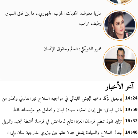
ماريا معلوف: انتخابات الحزب الجمهوري.. ما بين قلق السباق
وطيف ترامب
عمرو الشوبكي: العالم وحقوق الإنسان
آخر الأخبار
يونيفيل تؤكد دعمها للجيش اللبناني في مواجهة السلاح غير القانوني وتحذر من ا
14:24
نائب لبناني: على إيران احترام سيادة لبنان والتعامل عبر مؤسساته فقط
19:50
تزايد نفوذ تنظيم فرسان العزة التابع لـ داعش في فرنسا: أنشطة تجنيد وتمويل
16:32
جدل السلاح والسيادة يشعل سجالا علنيا بين وزيري خارجية لبنان وإيران
14:46