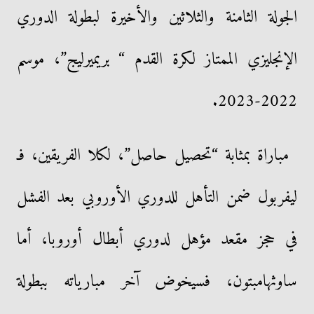
الجولة الثامنة والثلاثين والأخيرة لبطولة الدوري
الإنجليزي الممتاز لكرة القدم “ بريميرليج”، موسم
2022-2023.
مباراة بمثابة “تحصيل حاصل”، لكلا الفريقين، فـ
ليفربول ضمن التأهل للدوري الأوروبي بعد الفشل
في حجز مقعد مؤهل لدوري أبطال أوروبا، أما
ساوثهامبتون، فسيخوض آخر مبارياته ببطولة