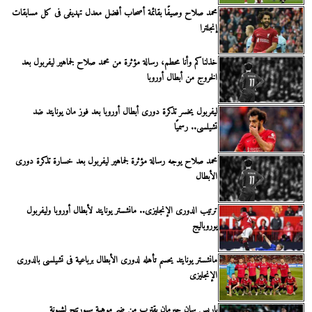
محمد صلاح وصيفًا بقائمة أصحاب أفضل معدل تهديفى فى كل مسابقات
إنجلترا
خذلناكم وأنا محطم، رسالة مؤثرة من محمد صلاح لجماهير ليفربول بعد
الخروج من أبطال أوروبا
ليفربول يخسر تذكرة دورى أبطال أوروبا بعد فوز مان يونايتد ضد
تشيلسى.. رسميًا
محمد صلاح يوجه رسالة مؤثرة لجماهير ليفربول بعد خسارة تذكرة دورى
الأبطال
ترتيب الدورى الإنجليزى.. مانشستر يونايتد لأبطال أوروبا وليفربول
يوروباليج
مانشستر يونايتد يحسم تأهله لدورى الأبطال برباعية فى تشيلسى بالدورى
الإنجليزى
باريس سان جيرمان يقترب من ضم موهبة سبورتنج لشبونة