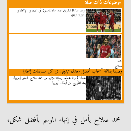
موضوعات ذات صلة
موعد مباراة ليفربول ضد ساوثهامبتون في الدوري الإنجليزي
والقناة الناقلة
محمد
صلاح
وصيفًا بقائمة أصحاب أفضل معدل تهديفى فى كل مسابقات إنجلترا
خذلناكم وأنا محطم، رسالة مؤثرة من محمد صلاح لجماهير ليفربول
بعد الخروج من أبطال أوروبا
محمد صلاح يأمل في إنهاء الموسم بأفضل شكل،