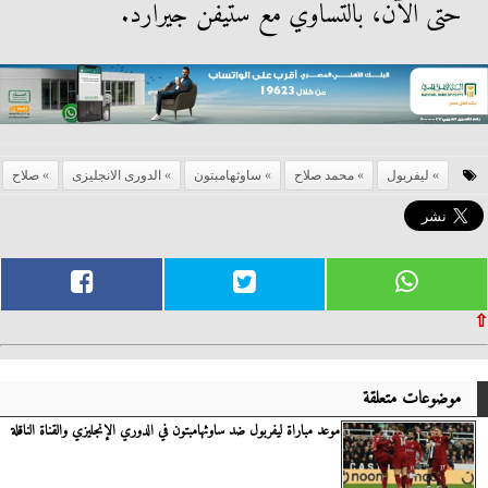
حتى الآن، بالتساوي مع ستيفن جيرارد.
ليفربول
محمد صلاح
ساوثهامبتون
الدورى الانجليزى
صلاح
⇧
موضوعات متعلقة
موعد مباراة ليفربول ضد ساوثهامبتون في الدوري الإنجليزي والقناة الناقلة