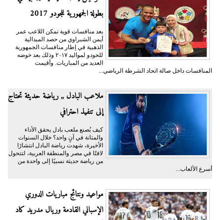
بطولة الجمهورية للجودو 2017
بعد منافسات قوية تمكن اللاعب عمر
أيمن الشبراوي من حصد الميدالية
الذهبية في إطار منافسات الجمهورية
للحودو لمواليد ٢٠١٧ وذلك بعد خوضه
العديد من المباريات. وأقيمت
المنافسات داخل صالة اتحاد الشرطة الرياضي...
ملاعب البادل ,, رياضة حديثة تحتاج
إلى تنفيذ احترافي
كيف يُصنع ملعب بادل يحقق الأداء
والمتانة في آنٍ واحد؟ خلال السنوات
الأخيرة، شهدت رياضة البادل انتشارًا
لافتًا في مصر والمنطقة العربية، لتتحول
من رياضة حديثة نسبيًا إلى واحدة من
أسرع الألعاب...
مواعيد ونتائج مباريات الدوري
الإسباني القادمة وريال مدريد كاد