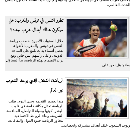
مختلف قارات العالم، في أجواء من التحدي والقوة والإثارة، حيث استضافت أوزبكستان
الحدث العالمي،...
تطور التنس في تونس والمغرب: هل
سيكون هناك أبطال عرب جدد؟
خلال السنوات الأخيرة، خطفت رياضة
التنس في تونس والمغرب الأضواء،
بفضل أسماء بدأت تلمع على الساحة
الدولية، وعلى رأسهم أُنس جابر. ومع
تزايد الاهتمام بهذه الرياضة، بدأ التساؤل
يطفو: هل نحن على...
الرياضة: الشغف الذي يوحد الشعوب
عبر العالم
منذ العصور القديمة وحتى اليوم، ظلت
الرياضة تحتل مكانة خاصة في قلوب
البشر، كونها وسيلة للتواصل، المنافسة
الشريفة، وبناء الروابط الاجتماعية.
تتجاوز الرياضة حدود الدول والثقافات،
وتوحد الشعوب خلف أهداف مشتركة ولحظات...