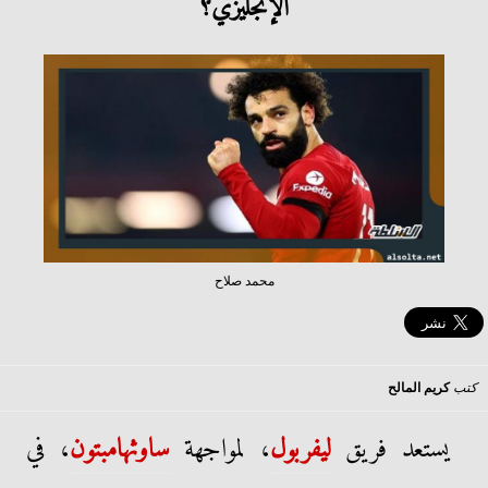
الإنجليزي؟
محمد صلاح
كتب
كريم المالح
يستعد فريق
ليفربول
، لمواجهة
ساوثهامبتون
، في