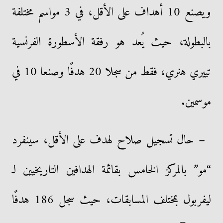
ويصنع 10 أهداف على الأقل، في 3 مواسم مختلفة
بالبطولة، حيث يُعد هو رفقة الأسطورة الفرنسية
تييري هنري، فقط من سجلا 20 هدفًا وصنعا 10 في
موسمين.
– حال تسجيل صلاح لهدف على الأقل، سينفرد
“مو” بالمركز الخامس بقائمة الهدافين التاريخيين لـ
ليفربول بمختلف المسابقات، حيث سجل 186 هدفًا