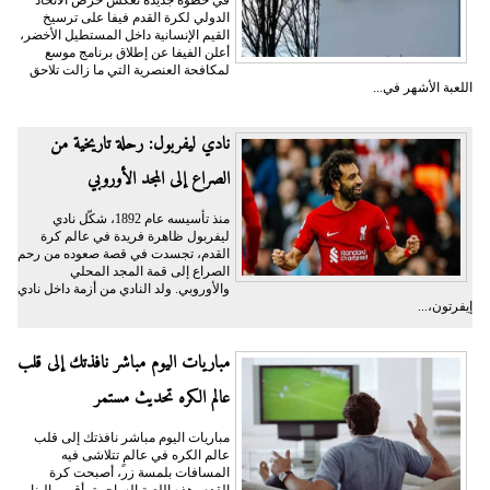
في خطوة جديدة تعكس حرص الاتحاد
الدولي لكرة القدم فيفا على ترسيخ
القيم الإنسانية داخل المستطيل الأخضر،
أعلن الفيفا عن إطلاق برنامج موسع
لمكافحة العنصرية التي ما زالت تلاحق
اللعبة الأشهر في...
نادي ليفربول: رحلة تاريخية من
الصراع إلى المجد الأوروبي
منذ تأسيسه عام 1892، شكّل نادي
ليفربول ظاهرة فريدة في عالم كرة
القدم، تجسدت في قصة صعوده من رحم
الصراع إلى قمة المجد المحلي
والأوروبي. ولد النادي من أزمة داخل نادي
إيفرتون،...
مباريات اليوم مباشر نافذتك إلى قلب
عالم الكره تحديث مستمر
مباريات اليوم مباشر نافذتك إلى قلب
عالم الكره في عالمٍ تتلاشى فيه
المسافات بلمسة زر، أصبحت كرة