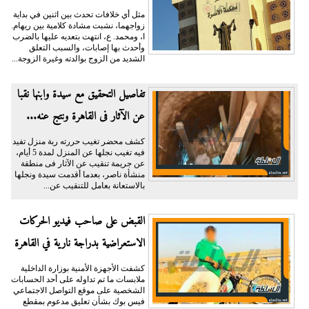
مثل أي خلافات تحدث بين اثنين في بداية
زواجهما، نشبت مشادة كلامية بين ريهام.
ا، ومحمد. ع، انتهت بتعديه عليها بالضرب
وأحدث بها إصابات، والسبب التعلق
الشديد من الزوج بوالدته وغيرة الزوجة...
تفاصيل التحقيق مع سيدة وابنها نقبا
عن الآثار فى القاهرة ونتج عنه...
كشف محضر تغيب حررته ربة منزل تفيد
فيه تغيب نجلها عن المنزل لمدة 5 أيام،
عن جريمة تنقيب عن الآثار فى منطقة
منشأة ناصر، بعدما أقدمت سيدة ونجلها
بالاستعانة بعامل للتنقيب عن...
القبض على صاحب فيديو الحركات
الاستعراضية بدراجة نارية في القاهرة
كشفت الأجهزة الأمنية بوزارة الداخلية
ملابسات ما تم تداوله على أحد الحسابات
الشخصية على موقع التواصل الاجتماعي
فيس بوك بشأن تعليق مدعوم بمقطع