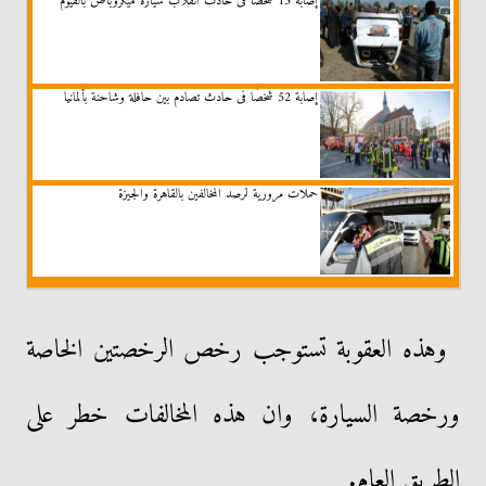
إصابة 15 شخصا فى حادث انقلاب سيارة ميكروباص بالفيوم
إصابة 52 شخصًا فى حادث تصادم بين حافلة وشاحنة بألمانيا
حملات مرورية لرصد المخالفين بالقاهرة والجيزة
وهذه العقوبة تستوجب رخص الرخصتين الخاصة
ورخصة السيارة، وان هذه المخالفات خطر على
الطريق العام.