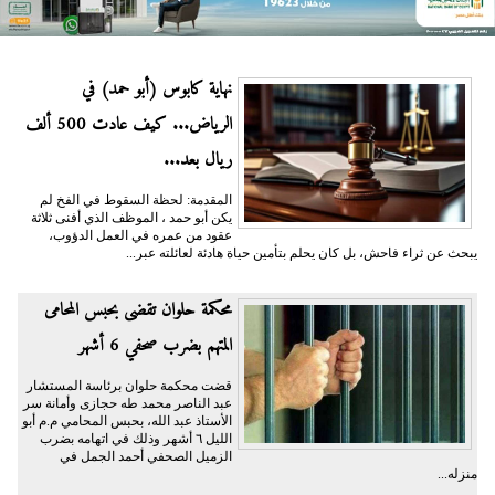
نهاية كابوس (أبو حمد) في
الرياض... كيف عادت 500 ألف
ريال بعد...
المقدمة: لحظة السقوط في الفخ لم
يكن أبو حمد ، الموظف الذي أفنى ثلاثة
عقود من عمره في العمل الدؤوب،
يبحث عن ثراء فاحش، بل كان يحلم بتأمين حياة هادئة لعائلته عبر...
محكمة حلوان تقضى بحبس المحامى
المتهم بضرب صحفي 6 أشهر
قضت محكمة حلوان برئاسة المستشار
عبد الناصر محمد طه حجازى وأمانة سر
الأستاذ عبد الله، بحبس المحامي م.م أبو
الليل ٦ أشهر وذلك في اتهامه بضرب
الزميل الصحفي أحمد الجمل في
منزله...