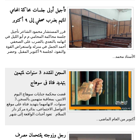
تأجيل أولى جلسات محاكمة المحامي
المتهم بضرب صحفي إلى ٩ أكتوبر
قرر المستشار محمود الشاعر تأجيل
جلسة محاكمة المحامي م م أبو الليل في
اتهامه بالتعدي بالضرب على الصحفي
أحمد الجمل في منزله واستعراض القوة
والنفوذ، لجلسة ٩ أكتوبر المقبل. وحضر
الأستاذ محمد...
السجن المشدد 3 سنوات لمتهمين
بتهديد فتاة فى سوهاج
قضت محكمة جنايات سوهاج اليوم
الاثنين، بمعاقبة متهمين بالسجن 3
سنوات، لاتهامهما بتهديد فتاة على موقع
التواصل الاجتماعى، بدائرة مركز دار
السلام. تعود أحداث الواقعة إلى شهر
أكتوبر من العام الماضى...
رجل وزوجته يقتحمان مصرف