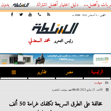
...
أفضل اشتراك IPTV بدون تقطيع 2026 – دليل المشاهد العصري
الخميس
، 6 أغسطس 2026
12:04 مـ
محمد السعدني
رئيس التحرير
الرئيسية
مصر
تقارير
حوادث
الأحد، 21 مايو 2023
04:45 صـ
بتوقيت القاهرة
2023-05-21 04:45:54
مخالفة على الطرق السريعة تكلفك غرامة 50 ألف