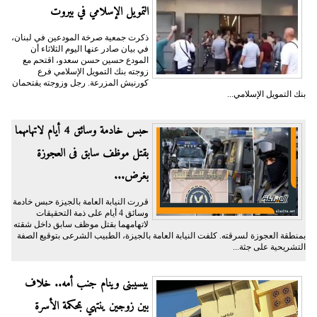
التمويل الإسلامي في بيروت
ذكرت جمعية صرخة المودعين في لبنان،
في بيان صادر عنها اليوم الثلاثاء أن
المودع حسين حسن سعدو، اقتحم مع
زوجته بنك التمويل الإسلامي فرع
كورنيش المزرعة. رجل وزوجته يقتحمان
بنك التمويل الإسلامي...
حبس خادمة وسائق 4 أيام لاتهامهما
بقتل موظف سابق فى العجوزة
بغرض...
قررت النيابة العامة بالجيزة حبس خادمة
وسائق 4 أيام على ذمة التحقيقات
لاتهامهما بقتل موظف سابق داخل شقته
بمنطقة العجوزة لسرقته. كلفت النيابة العامة بالجيزة، الطبيب الشرعى بتوقيع الصفة
التشريحية على جثة...
بيسيبنى وينام جنب أمه.. خلاف
بين زوجين ينتهي بمحكمة الأسرة