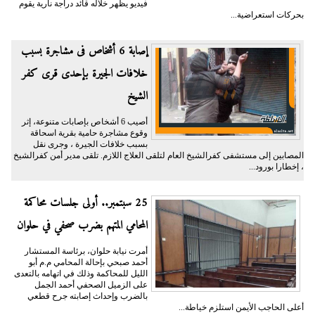
فيديو يظهر خلاله قائد دراجة نارية يقوم
بحركات استعراضية...
إصابة 6 أشخاص فى مشاجرة بسبب
خلافات الجيرة بإحدى قرى كفر
الشيخ
أصيب 6 أشخاص بإصابات متنوعة، إثر
وقوع مشاجرة حامية بقرية اسحاقة
بسبب خلافات الجيرة ، وجرى نقل
المصابين إلى مستشفى كفرالشيخ العام لتلقى العلاج اللازم. تلقى مدير أمن كفرالشيخ
، إخطارا بورود...
25 سبتمبر.. أولى جلسات محاكمة
المحامي المتهم بضرب صحفي في حلوان
أمرت نيابة حلوان، برئاسة المستشار
أحمد صبحي بإحالة المحامي م.م أبو
الليل للمحاكمة وذلك في اتهامه بالتعدى
على الزميل الصحفي أحمد الجمل
بالضرب وإحداث إصابته جرح قطعي
أعلى الحاجب الأيمن استلزم خياطة...