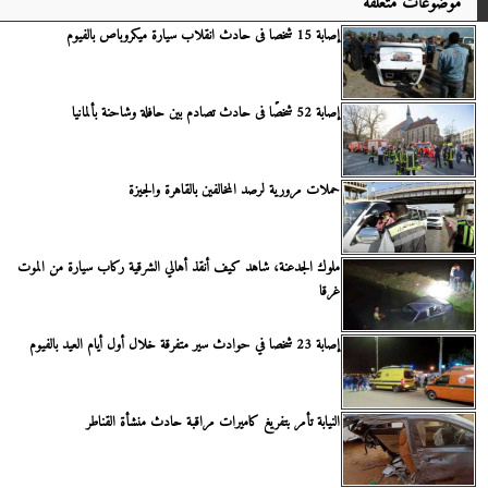
موضوعات متعلقة
إصابة 15 شخصا فى حادث انقلاب سيارة ميكروباص بالفيوم
إصابة 52 شخصًا فى حادث تصادم بين حافلة وشاحنة بألمانيا
حملات مرورية لرصد المخالفين بالقاهرة والجيزة
ملوك الجدعنة، شاهد كيف أنقذ أهالي الشرقية ركاب سيارة من الموت
غرقا
إصابة 23 شخصا في حوادث سير متفرقة خلال أول أيام العيد بالفيوم
النيابة تأمر بتفريغ كاميرات مراقبة حادث منشأة القناطر