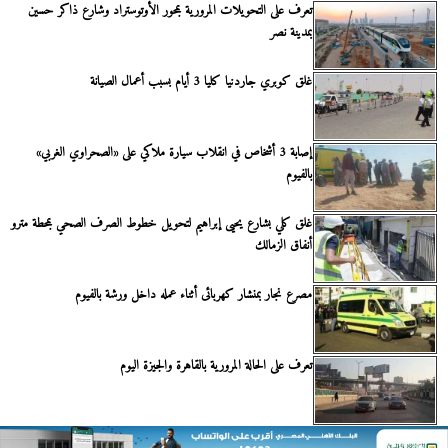
تعرف على التحويلات المرورية بمحور الأوتوستراد وشارع ذاكر حسين
بمدينة نصر
غلق كوبري جاردنيا كليا 3 أيام بسبب أعمال الصيانة
إصابة 3 أشخاص في انقلاب سيارة ملاكي على «الصحراوي الغربي»
بالفيوم
غلق كلي بشارع يحيى إبراهيم لتحويل خطوط الصرف الصحي بمحطة مترو
أنفاق الزمالك
مصرع نجار بمنشار كهربائى أثناء عمله داخل ورشة بالفيوم
تعرف على الحالة المرورية بالقاهرة والجيزة اليوم