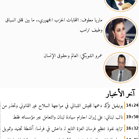
ماريا معلوف: انتخابات الحزب الجمهوري.. ما بين قلق السباق
وطيف ترامب
عمرو الشوبكي: العالم وحقوق الإنسان
آخر الأخبار
يونيفيل تؤكد دعمها للجيش اللبناني في مواجهة السلاح غير القانوني وتحذر من ا
14:24
نائب لبناني: على إيران احترام سيادة لبنان والتعامل عبر مؤسساته فقط
19:50
تزايد نفوذ تنظيم فرسان العزة التابع لـ داعش في فرنسا: أنشطة تجنيد وتمويل
16:32