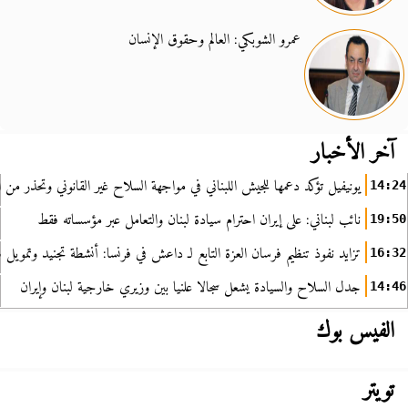
عمرو الشوبكي: العالم وحقوق الإنسان
آخر الأخبار
يونيفيل تؤكد دعمها للجيش اللبناني في مواجهة السلاح غير القانوني وتحذر من ا
14:24
نائب لبناني: على إيران احترام سيادة لبنان والتعامل عبر مؤسساته فقط
19:50
تزايد نفوذ تنظيم فرسان العزة التابع لـ داعش في فرنسا: أنشطة تجنيد وتمويل
16:32
جدل السلاح والسيادة يشعل سجالا علنيا بين وزيري خارجية لبنان وإيران
14:46
الفيس بوك
تويتر