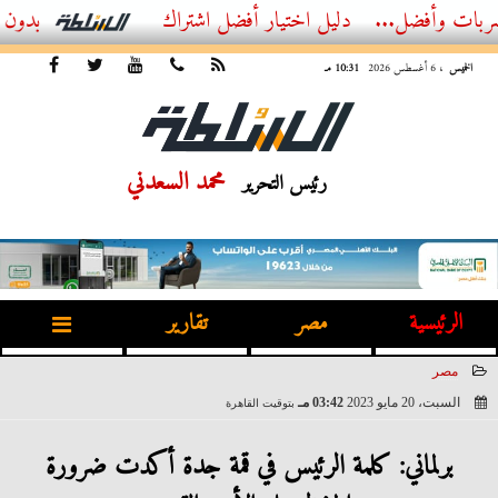
فضل...
أفضل اشتراك IPTV بدون تقطيع 2026 – دليل المشاهد العصري
الخميس
، 6 أغسطس 2026
10:31 مـ
محمد السعدني
رئيس التحرير
الرئيسية
مصر
تقارير
مصر
السبت، 20 مايو 2023
03:42 مـ
بتوقيت القاهرة
2023-05-20 15:42:39
برلماني: كلمة الرئيس في قمة جدة أكدت ضرورة