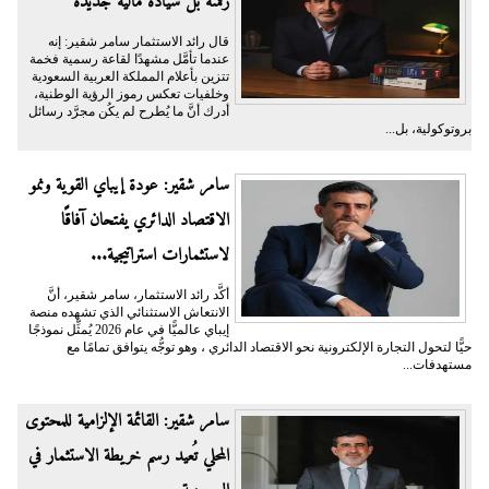
رقمنة بل سيادة مالية جديدة
قال رائد الاستثمار سامر شقير: إنه
عندما تأمَّل مشهدًا لقاعة رسمية فخمة
تتزين بأعلام المملكة العربية السعودية
وخلفيات تعكس رموز الرؤية الوطنية،
أدرك أنَّ ما يُطرح لم يكُن مجرَّد رسائل
بروتوكولية، بل...
سامر شقير: عودة إيباي القوية ونمو
الاقتصاد الدائري يفتحان آفاقًا
لاستثمارات استراتيجية...
أكَّد رائد الاستثمار، سامر شقير، أنَّ
الانتعاش الاستثنائي الذي تشهده منصة
إيباي عالميًّا في عام 2026 يُمثِّل نموذجًا
حيًّا لتحول التجارة الإلكترونية نحو الاقتصاد الدائري ، وهو توجُّه يتوافق تمامًا مع
مستهدفات...
سامر شقير: القائمة الإلزامية للمحتوى
المحلي تُعيد رسم خريطة الاستثمار في