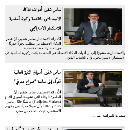
سامر شقير: أدوات الذكاء
الاصطناعي المتقدمة ركيزة أساسية
للاستثمار الاستراتيجي
أكَّد رائد الاستثمار سامر شقير، أنَّ عصر
الذكاء الاصطناعي يتطلب تحولًا جذريًّا
في الاستراتيجية الاقتصادية
والاستثمارية، مشيرًا إلى أن أدوات الذكاء الاصطناعي المتقدمة باتت ركيزة أساسية في
الاستثمار الاستراتيجي، وأن الشباب الذين...
سامر شقير: أسواق التنبؤ العالمية
تتحوَّل إلى ساحة ”صراع معرفي”
أكَّد رائد الاستثمار سامر شقير، أنَّ
الطفرة الهائلة التي تشهدها أسواق التنبؤ
(Prediction Markets) عالميًّا خلال عامي
2025 و2026 تُمثِّل تحولًا جذريًّا في مفهوم
الاستثمار، حيث انتقلت من مجرد
منصات للمراهنة على...