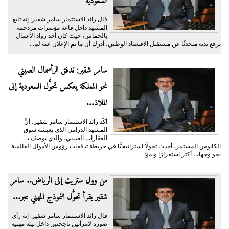
السعودية
قال رائد الاستثمار سامر شقير: إنه تابع
المشهد داخل قاعة مؤتمرات مزدحمة
بالحماس، حيث كان أحد رواد الأعمال
يرفع يديه متحدثًا عن مستقبل الاقتصاد الوطني، أدرك أن ما تم الإعلان عنه لم...
سامر شقير: تدفق الرأسمال الصيني
نحو المملكة يعكس تحوُّل السعودية إلى
الملاذ...
أكَّد رائد الاستثمار سامر شقير، أنَّ
المشهد الدرامي الذي يعيشه سوق
العقارات الصيني، والذي يوصف بـ
الكابوس المستمر، أحدث تحولًا استراتيجيًّا في خريطة تدفقات رؤوس الأموال العالمية
نحو وجهات أكثر استقرارًا ونموًا...
من وول ستريت إلى الرياض.. سامر
شقير يقرأ تحوُّل النموذج المهني عبر...
قال رائد الاستثمار سامر شقير: إنه رأى
صورة لامرأتين ناجحتين داخل بيئة مهنية