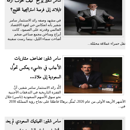
سامر شقير يوضِّح كيف تحوَّلت أزمة
تايلاند إلى فرصة استراتيجية للخليج؟
في مشهد وصفه رائد الاستثمار سامر
شقير بأنه انعكاس حي لقوة الاقتصاد
العالمي وقدرته على الصمود، كانت
أبراج ومداخن مجمع صناعي ضخم
أضاءت سماء الليل، بينما رست سفينة
نقل حمراء عملاقة محمّلة...
سامر شقير: تضاعف مشتريات
الأجانب في «تاسي» يعكس تحوُّل
السعودية إلى ملاذ...
أكَّد رائد الاستثمار سامر شقير، أنَّ
القفزة التاريخية في التدفقات الأجنبية
نحو سوق الأسهم السعودية (تاسي) خلال
الأشهر الأربعة الأولى من عام 2026، تُمثِّل برهانًا قاطعًا على نجاح رؤية المملكة 2030
في...
سامر شقير: الفينتيك السعودي لم يعد