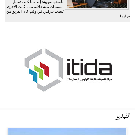
نابضة بالحيوية؛ إحداهما كانت تحمل
مستندات بثقة هادئة، بينما كانت الأخرى
تُنصت بتركيز، في وقتٍ كان الفريق من
حولهما...
الفيديو