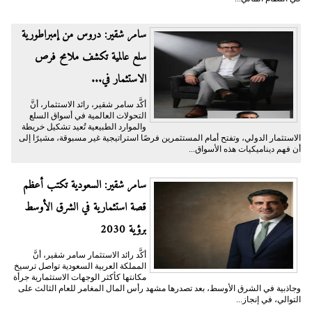
سامر شقير: دروس من إمبراطورية
سلع عالمية تكشف ملامح فرص
الاستثمار في...
أكَّد سامر شقير، رائد الاستثمار، أنَّ
التحولات العالمية في أسواق السلع
والموارد الطبيعية تُعيد تشكيل خريطة
الاستثمار الدولي، وتفتح أمام المستثمرين فرصًا استراتيجية غير مسبوقة، مشيرًا إلى
أن فهم ديناميكيات هذه الأسواق...
سامر شقير: السعودية تكتب أعظم
قصة استثمارية في الشرق الأوسط
برؤية 2030
أكَّد رائد الاستثمار سامر شقير، أنَّ
المملكة العربية السعودية تواصل ترسيخ
مكانتها كأكثر الوجهات الاستثمارية جرأة
وجاذبية في الشرق الأوسط، بعد تصدرها مشهد رأس المال المغامر للعام الثالث على
التوالي، في إنجاز...