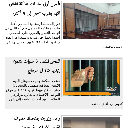
تأجيل أولى جلسات محاكمة المحامي
المتهم بضرب صحفي إلى ٩ أكتوبر
قرر المستشار محمود الشاعر تأجيل
جلسة محاكمة المحامي م م أبو الليل في
اتهامه بالتعدي بالضرب على الصحفي
أحمد الجمل في منزله واستعراض القوة
والنفوذ، لجلسة ٩ أكتوبر المقبل. وحضر
الأستاذ محمد...
السجن المشدد 3 سنوات لمتهمين
بتهديد فتاة فى سوهاج
قضت محكمة جنايات سوهاج اليوم
الاثنين، بمعاقبة متهمين بالسجن 3
سنوات، لاتهامهما بتهديد فتاة على موقع
التواصل الاجتماعى، بدائرة مركز دار
السلام. تعود أحداث الواقعة إلى شهر
أكتوبر من العام الماضى...
رجل وزوجته يقتحمان مصرف
التمويل الإسلامي في بيروت