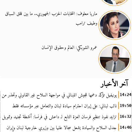
ماريا معلوف: انتخابات الحزب الجمهوري.. ما بين قلق السباق
وطيف ترامب
عمرو الشوبكي: العالم وحقوق الإنسان
آخر الأخبار
يونيفيل تؤكد دعمها للجيش اللبناني في مواجهة السلاح غير القانوني وتحذر من ا
14:24
نائب لبناني: على إيران احترام سيادة لبنان والتعامل عبر مؤسساته فقط
19:50
تزايد نفوذ تنظيم فرسان العزة التابع لـ داعش في فرنسا: أنشطة تجنيد وتمويل
16:32
جدل السلاح والسيادة يشعل سجالا علنيا بين وزيري خارجية لبنان وإيران
14:46