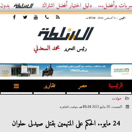
ل...
أفضل اشتراك IPTV بدون تقطيع 2026 – دليل المشاهد العصري
الخميس
، 6 أغسطس 2026
07:34 مـ
محمد السعدني
رئيس التحرير
الرئيسية
مصر
تقارير
حوادث
السبت، 20 مايو 2023
03:24 مـ
بتوقيت القاهرة
2023-05-20 15:24:25
24 مايو.. الحكم على المتهمين بقتل صيدلى حلوان