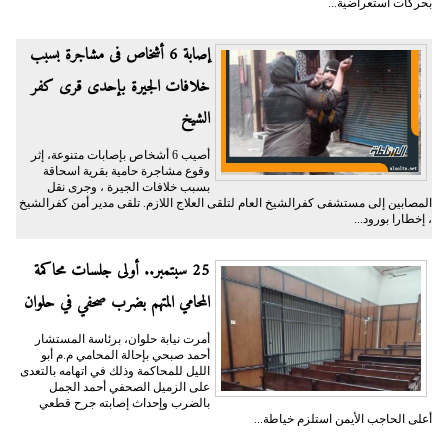
بحركات استعراضية...
إصابة 6 أشخاص فى مشاجرة بسبب
خلافات الجيرة بإحدى قرى كفر
الشيخ
أصيب 6 أشخاص بإصابات متنوعة، إثر
وقوع مشاجرة حامية بقرية اسحاقة
بسبب خلافات الجيرة ، وجرى نقل
المصابين إلى مستشفى كفرالشيخ العام لتلقى العلاج اللازم. تلقى مدير أمن كفرالشيخ
، إخطارا بورود...
25 سبتمبر.. أولى جلسات محاكمة
المحامي المتهم بضرب صحفي في حلوان
أمرت نيابة حلوان، برئاسة المستشار
أحمد صبحي بإحالة المحامي م.م أبو
الليل للمحاكمة وذلك في اتهامه بالتعدى
على الزميل الصحفي أحمد الجمل
بالضرب وإحداث إصابته جرح قطعي
أعلى الحاجب الأيمن استلزم خياطة...