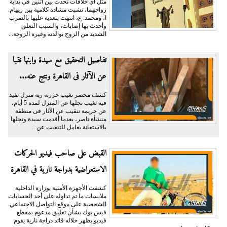
مثل أي خلافات تحدث بين اثنين في بداية
زواجهما، نشبت مشادة كلامية بين ريهام.
ا، ومحمد. ع، انتهت بتعديه عليها بالضرب
وأحدث بها إصابات، والسبب التعلق
الشديد من الزوج بوالدته وغيرة الزوجة...
تفاصيل التحقيق مع سيدة وابنها نقبا
عن الآثار فى القاهرة ونتج عنه...
كشف محضر تغيب حررته ربة منزل تفيد
فيه تغيب نجلها عن المنزل لمدة 5 أيام،
عن جريمة تنقيب عن الآثار فى منطقة
منشأة ناصر، بعدما أقدمت سيدة ونجلها
بالاستعانة بعامل للتنقيب عن...
القبض على صاحب فيديو الحركات
الاستعراضية بدراجة نارية في القاهرة
كشفت الأجهزة الأمنية بوزارة الداخلية
ملابسات ما تم تداوله على أحد الحسابات
الشخصية على موقع التواصل الاجتماعي
فيس بوك بشأن تعليق مدعوم بمقطع
فيديو يظهر خلاله قائد دراجة نارية يقوم