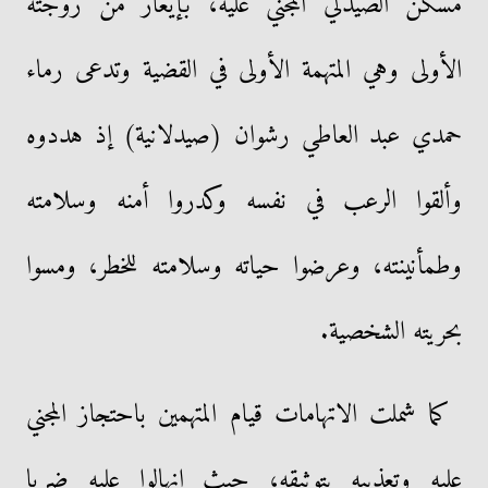
مسكن الصيدلي المجني عليه، بإيعاز من زوجته
الأولى وهي المتهمة الأولى في القضية وتدعى رماء
حمدي عبد العاطي رشوان (صيدلانية) إذ هددوه
وألقوا الرعب في نفسه وكدروا أمنه وسلامته
وطمأنينته، وعرضوا حياته وسلامته للخطر، ومسوا
بحريته الشخصية.
كما شملت الاتهامات قيام المتهمين باحتجاز المجني
عليه وتعذيبه بتوثيقه، حيث انهالوا عليه ضربا