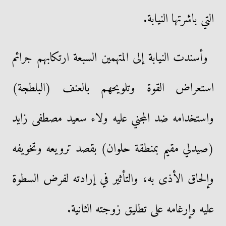
التي باشرتها النيابة.
وأسندت النيابة إلى المتهمين السبعة ارتكابهم جرائم
استعراض القوة وتلويحهم بالعنف (البلطجة)
واستخدامه ضد المجني عليه ولاء سعيد مصطفى زايد
(صيدلي مقيم بمنطقة حلوان) بقصد ترويعه وتخويفه
وإلحاق الأذى به، والتأثير في إرادته لفرض السطوة
عليه وإرغامه على تطليق زوجته الثانية.