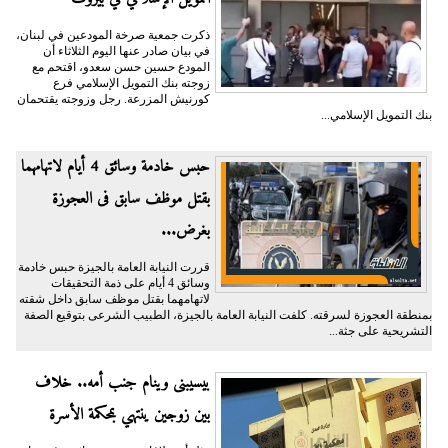
ذكرت جمعية صرخة المودعين في لبنان،
في بيان صادر عنها اليوم الثلاثاء أن
المودع حسين حسن سعدو، اقتحم مع
زوجته بنك التمويل الإسلامي فرع
كورنيش المزرعة. رجل وزوجته يقتحمان
بنك التمويل الإسلامي...
حبس خادمة وسائق 4 أيام لاتهامهما
بقتل موظف سابق فى العجوزة
بغرض...
قررت النيابة العامة بالجيزة حبس خادمة
وسائق 4 أيام على ذمة التحقيقات
لاتهامهما بقتل موظف سابق داخل شقته
بمنطقة العجوزة لسرقته. كلفت النيابة العامة بالجيزة، الطبيب الشرعى بتوقيع الصفة
التشريحية على جثة...
بيسيبنى وينام جنب أمه.. خلاف
بين زوجين ينتهي بمحكمة الأسرة