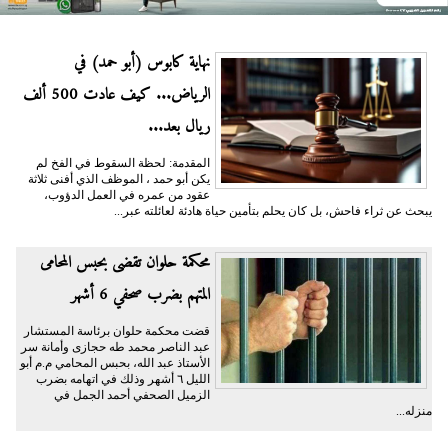
نهاية كابوس (أبو حمد) في
الرياض... كيف عادت 500 ألف
ريال بعد...
المقدمة: لحظة السقوط في الفخ لم
يكن أبو حمد ، الموظف الذي أفنى ثلاثة
عقود من عمره في العمل الدؤوب،
يبحث عن ثراء فاحش، بل كان يحلم بتأمين حياة هادئة لعائلته عبر...
محكمة حلوان تقضى بحبس المحامى
المتهم بضرب صحفي 6 أشهر
قضت محكمة حلوان برئاسة المستشار
عبد الناصر محمد طه حجازى وأمانة سر
الأستاذ عبد الله، بحبس المحامي م.م أبو
الليل ٦ أشهر وذلك في اتهامه بضرب
الزميل الصحفي أحمد الجمل في
منزله...