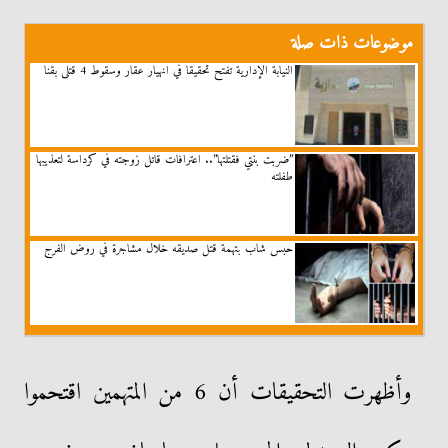
موضوعات ذات صلة
النيابة الإدارية تفتح تحقيقا في انهيار عقار وسقوط 4 قتلى بقنا
”ضربت بنتي فقتلتها”.. اعترافات قاتل زوجته في كرداسة لتعذيبها
طفلته
حبس شاب بتهمة قتل صديقه خلال مشاجرة في روض الفرج
وأظهرت التحقيقات أن 6 من المتهمين اقتحموا