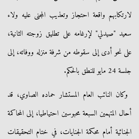
لارتكابهم واقعة احتجاز وتعذيب المجنى عليه ولاء
سعيد "صيدلي" لإرغامه على تطليق زوجته الثانية،
على نحو أدى إلى سقوطه من شرفة منزله ووفاته، إلى
جلسة 24 مايو للنطق بالحكم.
وكان النائب العام المستشار حماده الصاوي، قد
أحال المتهمين السبعة محبوسين احتياطيا، إلى المحاكمة
الجنائية أمام محكمة الجنايات، في ختام التحقيقات