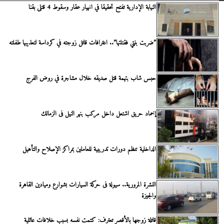
النيابة الإدارية تفتح تحقيقا في انهيار عقار وسقوط 4 قتلى بقنا
”ضربت بنتي فقتلتها”.. اعترافات قاتل زوجته في كرداسة لتعذيبها طفلته
حبس شاب بتهمة قتل صديقه خلال مشاجرة في روض الفرج
إخماد حريق اشتعل داخل مركب بنهر النيل فى الزمالك
الداخلية تنظم دورات تدريبية للعاملين بمراكز الإصلاح والتأهيل
النشرة المرورية.. سيولة فى حركة السيارات بشوارع وميادين القاهرة
والجيزة
قاتلة زوجها بالأقصر تعترف: كتمت نفسه بسبب خلافات عائلية