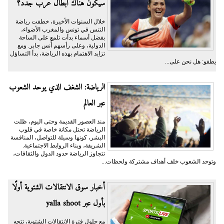
سيكون هناك أبطال عرب جدد؟
خلال السنوات الأخيرة، خطفت رياضة
التنس في تونس والمغرب الأضواء،
بفضل أسماء بدأت تلمع على الساحة
الدولية، وعلى رأسهم أُنس جابر. ومع
تزايد الاهتمام بهذه الرياضة، بدأ التساؤل
يطفو: هل نحن على...
الرياضة: الشغف الذي يوحد الشعوب
عبر العالم
منذ العصور القديمة وحتى اليوم، ظلت
الرياضة تحتل مكانة خاصة في قلوب
البشر، كونها وسيلة للتواصل، المنافسة
الشريفة، وبناء الروابط الاجتماعية.
تتجاوز الرياضة حدود الدول والثقافات،
وتوحد الشعوب خلف أهداف مشتركة ولحظات...
أخبار سوق الانتقالات الشتوية أولًا
بأول عبر yalla shoot
مع حلول فترة الانتقالات الشتوية، تتجه