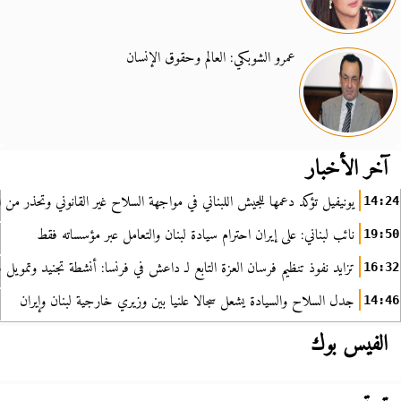
عمرو الشوبكي: العالم وحقوق الإنسان
آخر الأخبار
يونيفيل تؤكد دعمها للجيش اللبناني في مواجهة السلاح غير القانوني وتحذر من ا
14:24
نائب لبناني: على إيران احترام سيادة لبنان والتعامل عبر مؤسساته فقط
19:50
تزايد نفوذ تنظيم فرسان العزة التابع لـ داعش في فرنسا: أنشطة تجنيد وتمويل
16:32
جدل السلاح والسيادة يشعل سجالا علنيا بين وزيري خارجية لبنان وإيران
14:46
الفيس بوك