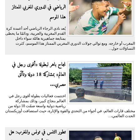
الرياضي في الدوري المغربي الممتاز
هذا الموسم
يُعد نادي الرجاء الرياضي أحد أعمدة كرة
القدم المغربية والعربية، ودائمًا ما يحظى
بمتابعة جماهيرية هائلة سواء داخل
المغرب أو خارجه. ومع توالي جولات الدوري المغربي الممتاز هذا الموسم، كثرت
التساؤلات حول...
نجاح باهر لبطولة «أقوى رجل في
العالم» بمشاركة 18 دولة وتألّق
مصري...
اختتمت فعاليات بطولة أقوى رجل في
العالم بنجاح كبير، وذلك بمشاركة
رياضية دولية واسعة ضمّت 18 دولة من
مختلف قارات العالم، في أجواء من التحدي والقوة والإثارة، حيث استضافت أوزبكستان
الحدث العالمي،...
تطور التنس في تونس والمغرب: هل