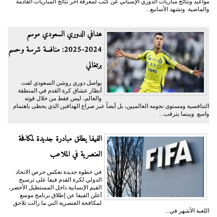
مواعيد ونتائج مباريات الدوري الإسباني عن كثب لمعرفة آخر نتائج المباريات القادمة
والماضية. وتشهد الأسابيع...
هدافي الدوري السعودي موسم
2024-2025: منافسة شرسة وحسم
برتغالي
يواصل دوري روشن السعودي لفت
أنظار عشاق كرة القدم في المنطقة
والعالم، ليس فقط من خلال قوته
التنافسية ومستوى نجومه العالميين، بل أيضاً عبر صراع الهدافين الذي يحظى باهتمام
واسع. وبينما يترقب...
الفيفا يطلق مبادرة جديدة لمكافحة
العنصرية في الملاعب
في خطوة جديدة تعكس حرص الاتحاد
الدولي لكرة القدم فيفا على ترسيخ
القيم الإنسانية داخل المستطيل الأخضر،
أعلن الفيفا عن إطلاق برنامج موسع
لمكافحة العنصرية التي ما زالت تلاحق
اللعبة الأشهر في...