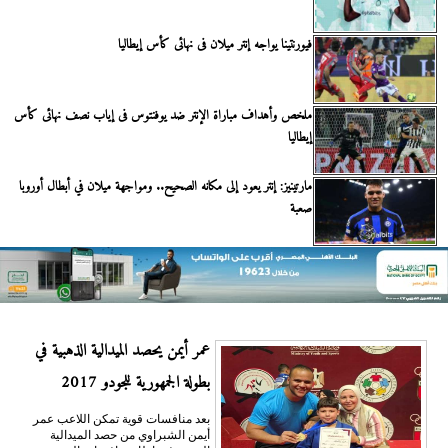
فيورنتينا يواجه إنتر ميلان فى نهائى كأس إيطاليا
ملخص وأهداف مباراة الإنتر ضد يوفنتوس فى إياب نصف نهائى كأس
إيطاليا
مارتينيز: إنتر يعود إلى مكانه الصحيح.. ومواجهة ميلان في أبطال أوروبا
صعبة
عمر أيمن يحصد الميدالية الذهبية في
بطولة الجمهورية للجودو 2017
بعد منافسات قوية تمكن اللاعب عمر
أيمن الشبراوي من حصد الميدالية