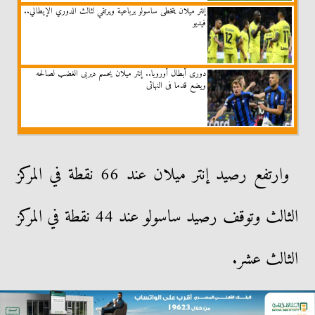
إنتر ميلان يتخطى ساسولو برباعية ويرتقي لثالث الدوري الإيطالي..
فيديو
دورى أبطال أوروبا.. إنتر ميلان يحسم ديربى الغضب لصالحه
ويضع قدما فى النهائى
وارتفع رصيد إنتر ميلان عند 66 نقطة في المركز
الثالث وتوقف رصيد ساسولو عند 44 نقطة في المركز
الثالث عشر.