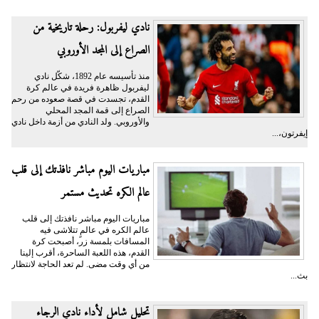
نادي ليفربول: رحلة تاريخية من
الصراع إلى المجد الأوروبي
منذ تأسيسه عام 1892، شكّل نادي
ليفربول ظاهرة فريدة في عالم كرة
القدم، تجسدت في قصة صعوده من رحم
الصراع إلى قمة المجد المحلي
والأوروبي. ولد النادي من أزمة داخل نادي
إيفرتون،...
مباريات اليوم مباشر نافذتك إلى قلب
عالم الكره تحديث مستمر
مباريات اليوم مباشر نافذتك إلى قلب
عالم الكره في عالمٍ تتلاشى فيه
المسافات بلمسة زر، أصبحت كرة
القدم، هذه اللعبة الساحرة، أقرب إلينا
من أي وقت مضى. لم تعد الحاجة لانتظار
بث...
تحليل شامل لأداء نادي الرجاء