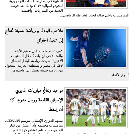
الذهبية في إطار منافسات الجمهورية
للحودو لمواليد ٢٠١٧ وذلك بعد خوضه
العديد من المباريات. وأقيمت
المنافسات داخل صالة اتحاد الشرطة الرياضي...
ملاعب البادل ,, رياضة حديثة تحتاج
إلى تنفيذ احترافي
كيف يُصنع ملعب بادل يحقق الأداء
والمتانة في آنٍ واحد؟ خلال السنوات
الأخيرة، شهدت رياضة البادل انتشارًا
لافتًا في مصر والمنطقة العربية، لتتحول
من رياضة حديثة نسبيًا إلى واحدة من
أسرع الألعاب...
مواعيد ونتائج مباريات الدوري
الإسباني القادمة وريال مدريد كاد
أن يسقط
يشهد الدوري الإسباني موسم 2025/2026
منافسات محتدمة وأداءً مثيرًا من كبار
الفرق، حيث يتابع عشاق كرة القدم