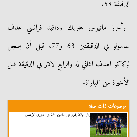
الدقيقة 58.
وأحرز ماتيوس هنريك ودافيد فراتسي هدف
ساسولو في الدقيقتين 63 و77، قبل أن يسجل
لوكاكو الهدف الثاني له والرابع لانتر في الدقيقة قبل
الأخيرة من المباراة.
موضوعات ذات صلة
إنتر ميلان يفوز على ساسولو 2/4 في الدوري الإيطالي