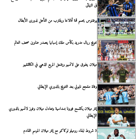
فى النهائى
يوفنتوس يحسم قمة أتالانتا ويقترب من التأهل لدورى الأبطال
تتويج ريال مدريد بكأس ملك إسبانيا يتصدر عناوين صحف العالم
ميلان يتفوق على لاتسيو ويشعل المربع الذهبي في الكالتشيو
وفاة مشجع نابولي بعد التتويج بالدوري الإيطالي
إنتر ميلان يكتسح فيرونا بسداسية وتعادل ميلان وفوز لاتسيو بالدوري
الإيطالي
3 شروط لبقاء روميلو لوكاكو مع إنتر ميلان الموسم القادم