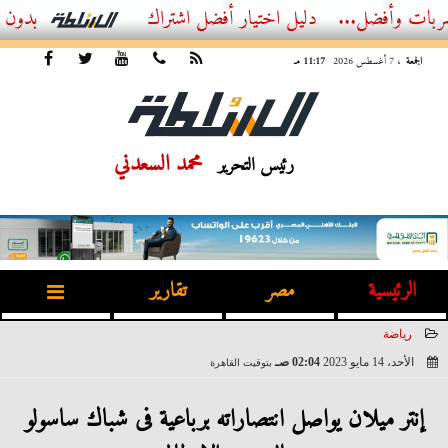
ل...
أفضل اشتراك IPTV بدون تقطيع 2026 – دليل المشاهد العصري
الجمعة
، 7 أغسطس 2026
11:17 مـ
محمد السعدني
رئيس التحرير
الرئيسية
مصر
تقارير
رياضة
الأحد، 14 مايو 2023
02:04 صـ
بتوقيت القاهرة
2023-05-14 02:04:33
إنتر ميلان يواصل انتصاراته برباعية فى شباك ساسولو