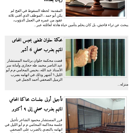
ريال بعد...
المقدمة: لحظة السقوط في الفخ لم
يكن أبو حمد ، الموظف الذي أفنى ثلاثة
عقود من عمره في العمل الدؤوب،
يبحث عن ثراء فاحش، بل كان يحلم بتأمين حياة هادئة لعائلته عبر...
محكمة حلوان تقضى بحبس المحامى
المتهم بضرب صحفي 6 أشهر
قضت محكمة حلوان برئاسة المستشار
عبد الناصر محمد طه حجازى وأمانة سر
الأستاذ عبد الله، بحبس المحامي م.م أبو
الليل ٦ أشهر وذلك في اتهامه بضرب
الزميل الصحفي أحمد الجمل في
منزله...
تأجيل أولى جلسات محاكمة المحامي
المتهم بضرب صحفي إلى ٩ أكتوبر
قرر المستشار محمود الشاعر تأجيل
جلسة محاكمة المحامي م م أبو الليل في
اتهامه بالتعدي بالضرب على الصحفي