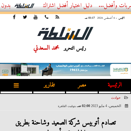
ضل...
أفضل اشتراك IPTV بدون تقطيع 2026 – دليل المشاهد العصري
الخميس
، 6 أغسطس 2026
01:17 صـ
محمد السعدني
رئيس التحرير
الرئيسية
مصر
تقارير
حوادث
الخميس، 4 مايو 2023
02:00 صـ
بتوقيت القاهرة
2023-05-04 02:00:15
تصادم أتوبيس شركة الصعيد وشاحنة بطريق