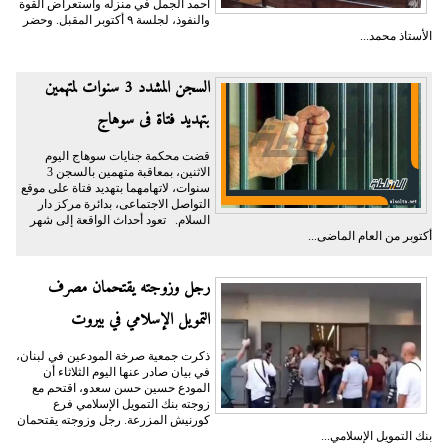
أحمد الجمل في منزله واستعراض القوة
والنفوذ، لجلسة ٩ أكتوبر المقبل. وحضر
الأستاذ محمد...
السجن المشدد 3 سنوات لمتهمين
بتهديد فتاة فى سوهاج
قضت محكمة جنايات سوهاج اليوم
الاثنين، بمعاقبة متهمين بالسجن 3
سنوات، لاتهامهما بتهديد فتاة على موقع
التواصل الاجتماعى، بدائرة مركز دار
السلام. تعود أحداث الواقعة إلى شهر
أكتوبر من العام الماضى...
رجل وزوجته يقتحمان مصرف
التمويل الإسلامي في بيروت
ذكرت جمعية صرخة المودعين في لبنان،
في بيان صادر عنها اليوم الثلاثاء أن
المودع حسين حسن سعدو، اقتحم مع
زوجته بنك التمويل الإسلامي فرع
كورنيش المزرعة. رجل وزوجته يقتحمان
بنك التمويل الإسلامي...