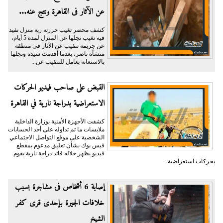
عن الآثار فى القاهرة ونتج عنه...
كشف محضر تغيب حررته ربة منزل تفيد
فيه تغيب نجلها عن المنزل لمدة 5 أيام،
عن جريمة تنقيب عن الآثار فى منطقة
منشأة ناصر، بعدما أقدمت سيدة ونجلها
بالاستعانة بعامل للتنقيب عن...
القبض على صاحب فيديو الحركات
الاستعراضية بدراجة نارية في القاهرة
كشفت الأجهزة الأمنية بوزارة الداخلية
ملابسات ما تم تداوله على أحد الحسابات
الشخصية على موقع التواصل الاجتماعي
فيس بوك بشأن تعليق مدعوم بمقطع
فيديو يظهر خلاله قائد دراجة نارية يقوم
بحركات استعراضية...
إصابة 6 أشخاص فى مشاجرة بسبب
خلافات الجيرة بإحدى قرى كفر
الشيخ