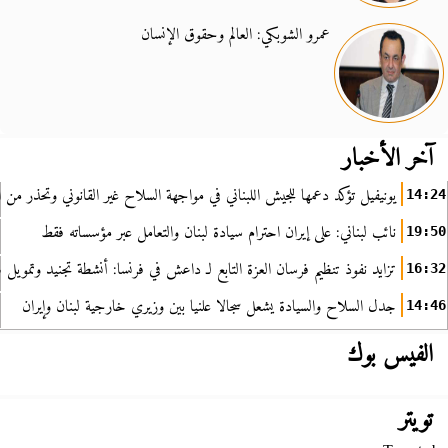
عمرو الشوبكي: العالم وحقوق الإنسان
آخر الأخبار
يونيفيل تؤكد دعمها للجيش اللبناني في مواجهة السلاح غير القانوني وتحذر من ا
14:24
نائب لبناني: على إيران احترام سيادة لبنان والتعامل عبر مؤسساته فقط
19:50
تزايد نفوذ تنظيم فرسان العزة التابع لـ داعش في فرنسا: أنشطة تجنيد وتمويل
16:32
جدل السلاح والسيادة يشعل سجالا علنيا بين وزيري خارجية لبنان وإيران
14:46
الفيس بوك
تويتر