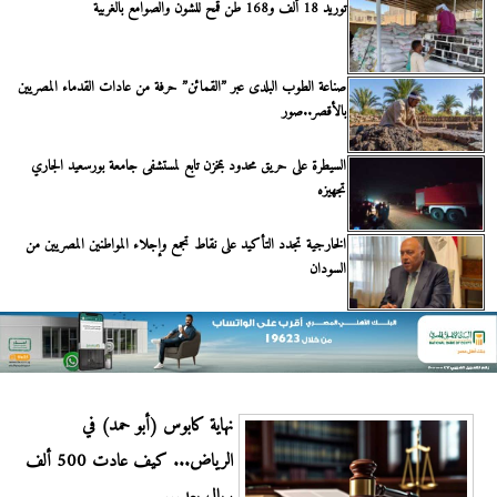
توريد 18 ألف و168 طن قمح للشون والصوامع بالغربية
صناعة الطوب البلدى عبر ”القمائن” حرفة من عادات القدماء المصريين
بالأقصر..صور
السيطرة على حريق محدود بمخزن تابع لمستشفى جامعة بورسعيد الجاري
تجهيزه
الخارجية تجدد التأكيد على نقاط تجمع وإجلاء المواطنين المصريين من
السودان
نهاية كابوس (أبو حمد) في
الرياض... كيف عادت 500 ألف