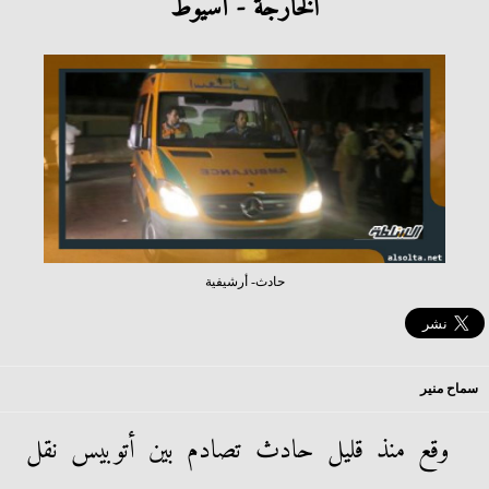
الخارجة - أسيوط
حادث- أرشيفية
سماح منير
وقع منذ قليل حادث تصادم بين أتوبيس نقل