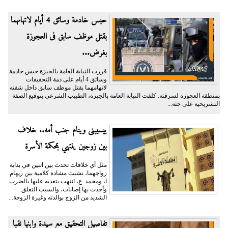
حبس خادمة وسائق 4 أيام لاتهامهما
بقتل موظف سابق فى العجوزة
بغرض...
قررت النيابة العامة بالجيزة حبس خادمة
وسائق 4 أيام على ذمة التحقيقات
لاتهامهما بقتل موظف سابق داخل شقته
بمنطقة العجوزة لسرقته. كلفت النيابة العامة بالجيزة، الطبيب الشرعى بتوقيع الصفة
التشريحية على جثة...
بيسيبنى وينام جنب أمه.. خلاف
بين زوجين ينتهي بمحكمة الأسرة
مثل أي خلافات تحدث بين اثنين في بداية
زواجهما، نشبت مشادة كلامية بين ريهام.
ا، ومحمد. ع، انتهت بتعديه عليها بالضرب
وأحدث بها إصابات، والسبب التعلق
الشديد من الزوج بوالدته وغيرة الزوجة...
تفاصيل التحقيق مع سيدة وابنها نقبا