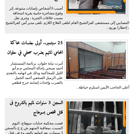
أصيب 6 أشخاص بإصابات متنوعة، إثر
وقوع مشاجرة حامية بقرية اسحاقة
بسبب خلافات الجيرة ، وجرى نقل
المصابين إلى مستشفى كفرالشيخ العام لتلقى العلاج اللازم. تلقى مدير أمن كفرالشيخ
، إخطارا بورود...
25 سبتمبر.. أولى جلسات محاكمة
المحامي المتهم بضرب صحفي في حلوان
أمرت نيابة حلوان، برئاسة المستشار
أحمد صبحي بإحالة المحامي م.م أبو
الليل للمحاكمة وذلك في اتهامه بالتعدى
على الزميل الصحفي أحمد الجمل
بالضرب وإحداث إصابته جرح قطعي
أعلى الحاجب الأيمن استلزم خياطة...
السجن 3 سنوات لمتهم بالشروع فى
قتل شخص بسوهاج
قضت محكمة جنايات سوهاج، اليوم
السبت، بمعاقبة المتهم ش.ح.ح بالسجن
3 سنوات، بعد اتهامه بالشروع فى قتل