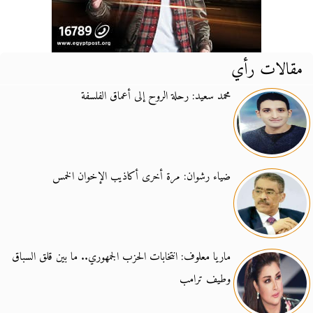
مقالات رأي
محمد سعيد: رحلة الروح إلى أعماق الفلسفة
ضياء رشوان: مرة أخرى أكاذيب الإخوان الخمس
ماريا معلوف: انتخابات الحزب الجمهوري.. ما بين قلق السباق
وطيف ترامب