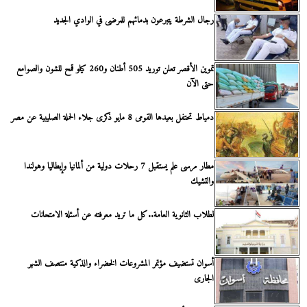
رجال الشرطة يتبرعون بدمائهم للمرضى في الوادي الجديد
تموين الأقصر تعلن توريد 505 أطنان و260 كيلو قمح للشون والصوامع
حتى الآن
دمياط تحتفل بعيدها القومى 8 مايو ذكرى جلاء الحملة الصليبية عن مصر
مطار مرسى علم يستقبل 7 رحلات دولية من ألمانيا وإيطاليا وهولندا
والتشيك
لطلاب الثانوية العامة..كل ما تريد معرفته عن أسئلة الامتحانات
أسوان تستضيف مؤتمر المشروعات الخضراء والذكية منتصف الشهر
الجارى