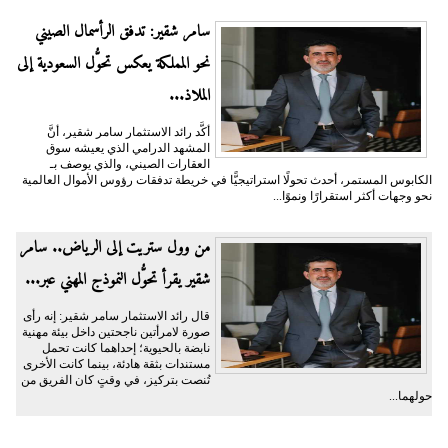
سامر شقير: تدفق الرأسمال الصيني
نحو المملكة يعكس تحوُّل السعودية إلى
الملاذ...
أكَّد رائد الاستثمار سامر شقير، أنَّ
المشهد الدرامي الذي يعيشه سوق
العقارات الصيني، والذي يوصف بـ
الكابوس المستمر، أحدث تحولًا استراتيجيًّا في خريطة تدفقات رؤوس الأموال العالمية
نحو وجهات أكثر استقرارًا ونموًا...
من وول ستريت إلى الرياض.. سامر
شقير يقرأ تحوُّل النموذج المهني عبر...
قال رائد الاستثمار سامر شقير: إنه رأى
صورة لامرأتين ناجحتين داخل بيئة مهنية
نابضة بالحيوية؛ إحداهما كانت تحمل
مستندات بثقة هادئة، بينما كانت الأخرى
تُنصت بتركيز، في وقتٍ كان الفريق من
حولهما...