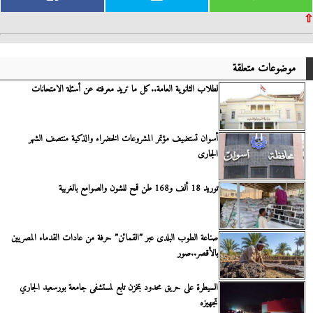
⇧
موضوعات متعلقة
لطلاب الثانوية العامة..كل ما تريد معرفته عن أسئلة الامتحانات
أسوان تستضيف مؤتمر المشروعات الخضراء والذكية منتصف الشهر
الجارى
توريد 18 ألف و168 طن قمح للشون والصوامع بالغربية
صناعة الطوب البلدى عبر ”القمائن” حرفة من عادات القدماء المصريين
بالأقصر..صور
السيطرة على حريق محدود بمخزن تابع لمستشفى جامعة بورسعيد الجاري
تجهيزه