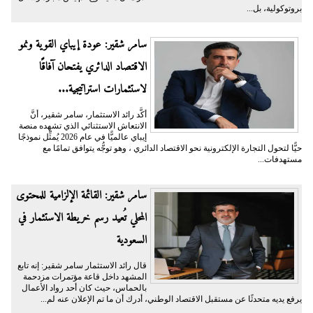
بروتوكولية، بل...
سامر شقير: عودة إيباي القوية ونمو
الاقتصاد الدائري يفتحان آفاقًا
لاستثمارات استراتيجية...
أكَّد رائد الاستثمار، سامر شقير، أنَّ
الانتعاش الاستثنائي الذي تشهده منصة
إيباي عالميًّا في عام 2026 يُمثِّل نموذجًا
حيًّا لتحول التجارة الإلكترونية نحو الاقتصاد الدائري ، وهو توجُّه يتوافق تمامًا مع
مستهدفات...
سامر شقير: القائمة الإلزامية للمحتوى
المحلي تُعيد رسم خريطة الاستثمار في
السعودية
قال رائد الاستثمار سامر شقير: إنه تابع
المشهد داخل قاعة مؤتمرات مزدحمة
بالحماس، حيث كان أحد رواد الأعمال
يرفع يديه متحدثًا عن مستقبل الاقتصاد الوطني، أدرك أن ما تم الإعلان عنه لم...