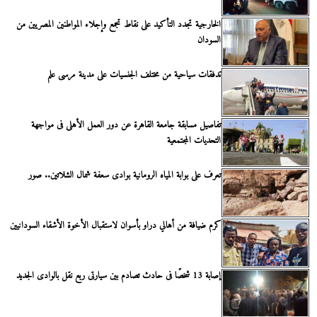
الخارجية تجدد التأكيد على نقاط تجمع وإجلاء المواطنين المصريين من
السودان
تدفقات سياحية من مختلف الجنسيات على مدينة مرسى علم
تفاصيل مسابقة جامعة القاهرة عن دور العمل الأهلى فى مواجهة
التحديات المجتمعية
تعرف على بوابة المياه الرومانية بوادى سعفة شمال الشلاتين.. صور
كرم ضيافة من أهالي دراو بأسوان لاستقبال الأخوة الأشقاء السودانيين
إصابة 13 شخصًا فى حادث تصادم بين سيارتى ربع نقل بالوادى الجديد