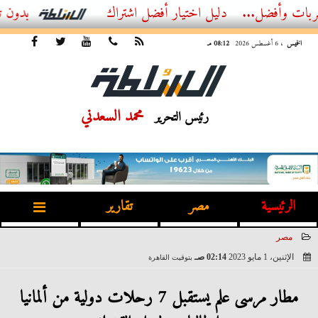
ل...
أفضل اشتراك IPTV بدون تقطيع 2026 – دليل المشاهد العصري
الخميس
، 6 أغسطس 2026
08:12 مـ
محمد السعدني
رئيس التحرير
الرئيسية
مصر
تقارير
مصر
الإثنين، 1 مايو 2023
02:14 صـ
بتوقيت القاهرة
2023-05-01 02:14:33
مطار مرسى علم يستقبل 7 رحلات دولية من ألمانيا