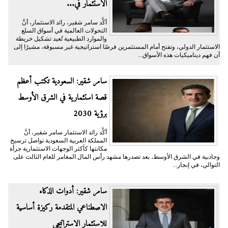
الاستثمار في...
أكَّد سامر شقير، رائد الاستثمار، أنَّ
التحولات العالمية في أسواق السلع
والموارد الطبيعية تُعيد تشكيل خريطة
الاستثمار الدولي، وتفتح أمام المستثمرين فرصًا استراتيجية غير مسبوقة، مشيرًا إلى
أن فهم ديناميكيات هذه الأسواق...
سامر شقير: السعودية تكتب أعظم
قصة استثمارية في الشرق الأوسط
برؤية 2030
أكَّد رائد الاستثمار سامر شقير، أنَّ
المملكة العربية السعودية تواصل ترسيخ
مكانتها كأكثر الوجهات الاستثمارية جرأة
وجاذبية في الشرق الأوسط، بعد تصدرها مشهد رأس المال المغامر للعام الثالث على
التوالي، في إنجاز...
سامر شقير: أدوات الذكاء
الاصطناعي المتقدمة ركيزة أساسية
للاستثمار الاستراتيجي