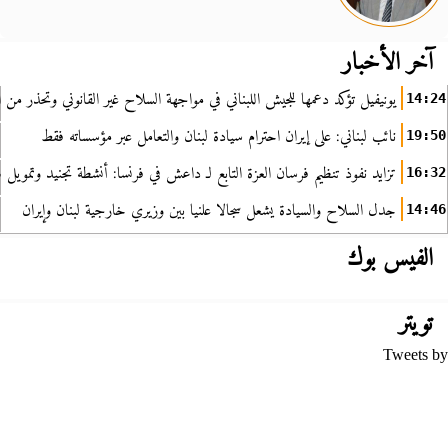
آخر الأخبار
يونيفيل تؤكد دعمها للجيش اللبناني في مواجهة السلاح غير القانوني وتحذر من ا
14:24
نائب لبناني: على إيران احترام سيادة لبنان والتعامل عبر مؤسساته فقط
19:50
تزايد نفوذ تنظيم فرسان العزة التابع لـ داعش في فرنسا: أنشطة تجنيد وتمويل
16:32
جدل السلاح والسيادة يشعل سجالا علنيا بين وزيري خارجية لبنان وإيران
14:46
الفيس بوك
تويتر
Tweets by