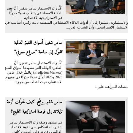
أكَّد رائد الاستثمار سامر شقير، أنَّ عصر
الذكاء الاصطناعي يتطلب تحولًا جذريًّا
في الاستراتيجية الاقتصادية
والاستثمارية، مشيرًا إلى أن أدوات الذكاء الاصطناعي المتقدمة باتت ركيزة أساسية في
الاستثمار الاستراتيجي، وأن الشباب الذين...
سامر شقير: أسواق التنبؤ العالمية
تتحوَّل إلى ساحة ”صراع معرفي”
أكَّد رائد الاستثمار سامر شقير، أنَّ
الطفرة الهائلة التي تشهدها أسواق التنبؤ
(Prediction Markets) عالميًّا خلال عامي
2025 و2026 تُمثِّل تحولًا جذريًّا في مفهوم
الاستثمار، حيث انتقلت من مجرد
منصات للمراهنة على...
سامر شقير يوضِّح كيف تحوَّلت أزمة
تايلاند إلى فرصة استراتيجية للخليج؟
في مشهد وصفه رائد الاستثمار سامر
شقير بأنه انعكاس حي لقوة الاقتصاد
العالمي وقدرته على الصمود، كانت