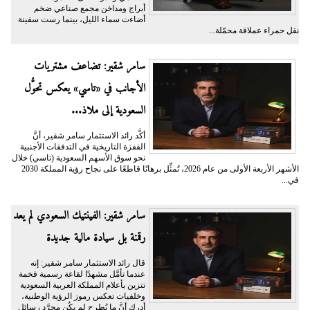
أبراج ومداخن مجمع صناعي ضخم
أضاءت سماء الليل، بينما رست سفينة
نقل حمراء عملاقة محمّلة...
سامر شقير: تضاعف مشتريات
الأجانب في «تاسي» يعكس تحوُّل
السعودية إلى ملاذ...
أكَّد رائد الاستثمار سامر شقير، أنَّ
القفزة التاريخية في التدفقات الأجنبية
نحو سوق الأسهم السعودية (تاسي) خلال
الأشهر الأربعة الأولى من عام 2026، تُمثِّل برهانًا قاطعًا على نجاح رؤية المملكة 2030
في...
سامر شقير: الفينتيك السعودي لم يعد
رقمنة بل سيادة مالية جديدة
قال رائد الاستثمار سامر شقير: إنه
عندما تأمَّل مشهدًا لقاعة رسمية فخمة
تتزين بأعلام المملكة العربية السعودية
وخلفيات تعكس رموز الرؤية الوطنية،
أدرك أنَّ ما يُطرح لم يكُن مجرَّد رسائل