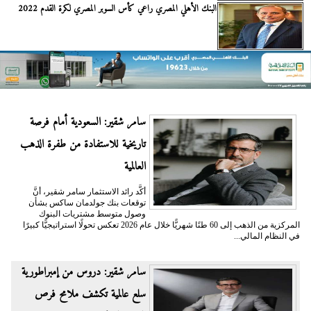
البنك الأهلي المصري راعي كأس السوبر المصري لكرة القدم 2022 ​
سامر شقير: السعودية أمام فرصة
تاريخية للاستفادة من طفرة الذهب
العالمية
أكَّد رائد الاستثمار سامر شقير، أنَّ
توقعات بنك جولدمان ساكس بشأن
وصول متوسط مشتريات البنوك
المركزية من الذهب إلى 60 طنًا شهريًّا خلال عام 2026 تعكس تحولًا استراتيجيًّا كبيرًا
في النظام المالي...
سامر شقير: دروس من إمبراطورية
سلع عالمية تكشف ملامح فرص