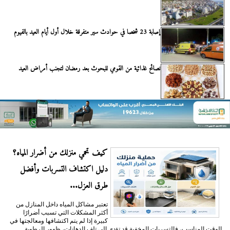
إصابة 23 شخصا في حوادث سير متفرقة خلال أول أيام العيد بالفيوم
نصائح غذائية من القومي للبحوث بعد رمضان لتجنب أمراض العيد
كيف تحمي منزلك من أضرار المياه؟
دليل اكتشاف التسربات وأفضل
طرق العزل...
تعتبر مشاكل المياه داخل المنازل من
أكثر المشكلات التي تسبب أضرارًا
كبيرة إذا لم يتم اكتشافها ومعالجتها في
الوقت المناسب، فالتسربات المخفية قد تؤدي إلى تلف الدهانات، ظهور الرطوبة