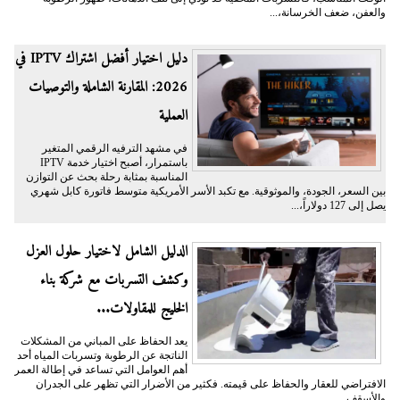
والعفن، ضعف الخرسانة،...
دليل اختيار أفضل اشتراك IPTV في
2026: المقارنة الشاملة والتوصيات
العملية
في مشهد الترفيه الرقمي المتغير
باستمرار، أصبح اختيار خدمة IPTV
المناسبة بمثابة رحلة بحث عن التوازن
بين السعر، الجودة، والموثوقية. مع تكبد الأسر الأمريكية متوسط فاتورة كابل شهري
يصل إلى 127 دولاراً،...
الدليل الشامل لاختيار حلول العزل
وكشف التسربات مع شركة بناء
الخليج للمقاولات...
يعد الحفاظ على المباني من المشكلات
الناتجة عن الرطوبة وتسربات المياه أحد
أهم العوامل التي تساعد في إطالة العمر
الافتراضي للعقار والحفاظ على قيمته. فكثير من الأضرار التي تظهر على الجدران
والأسقف...