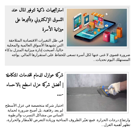
​استراتيجيات ذكية لتوفير المال عند
التسوق الإلكتروني وتأثيرها على
ميزانية الأسرة
​في ظل التغيرات الاقتصادية المتلاحقة
التي تشهدها الأسواق العالمية والمحلية
حالياً، أصبحت إدارة ميزانية المنزل بذكاء
ضرورة قصوى لا غنى عنها لكل أسرة تسعى للحفاظ على استقرارها المالي. يواجه
المستهلك اليوم تحديات...
شركة عوازل الدمام للخدمات المتكاملة
| أفضل شركة عزل اسطح بالاحساء
-...
اختيار شركة متخصصة في عزل الأسطح
لم يعد رفاهية، بل أصبح ضرورة لحماية
المباني من مشاكل التسرب والرطوبة
وارتفاع درجات الحرارة. فمع تغيّر الظروف المناخية وزيادة التعرض للأمطار والحرارة،
تظهر أهمية العزل...