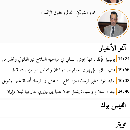
عمرو الشوبكي: العالم وحقوق الإنسان
آخر الأخبار
يونيفيل تؤكد دعمها للجيش اللبناني في مواجهة السلاح غير القانوني وتحذر من ا
14:24
نائب لبناني: على إيران احترام سيادة لبنان والتعامل عبر مؤسساته فقط
19:50
تزايد نفوذ تنظيم فرسان العزة التابع لـ داعش في فرنسا: أنشطة تجنيد وتمويل
16:32
جدل السلاح والسيادة يشعل سجالا علنيا بين وزيري خارجية لبنان وإيران
14:46
الفيس بوك
تويتر