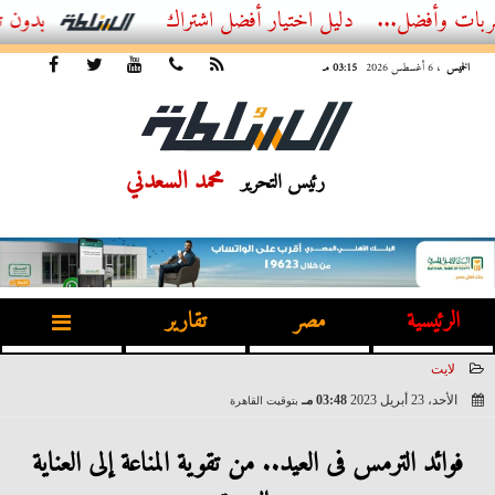
...
أفضل اشتراك IPTV بدون تقطيع 2026 – دليل المشاهد العصري
الخميس
، 6 أغسطس 2026
03:15 مـ
محمد السعدني
رئيس التحرير
الرئيسية
مصر
تقارير
لايت
الأحد، 23 أبريل 2023
03:48 مـ
بتوقيت القاهرة
2023-04-23 15:48:40
فوائد الترمس فى العيد.. من تقوية المناعة إلى العناية