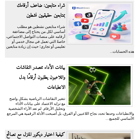
شراء متابعين: ضاعف أرقامك
بمتابعين حقيقيين نشطين
شراء متابعين نشطين هو مطلب
أساسي لكل من يحتاج إلى مضاعفة
أرقامه على منصات التواصل الاجتماعي،
خاصةً التي تعمل في مجال خدمي أو
تعليمي أو تجاري؛ حيث إن زيادة متابعين
هذه الحسابات...
بيانات الأداء تتصدر النقاشات
واللاعبون يطلبون أرقامًا بدل
الانطباعات
تتغير النقاشات الرياضية بشكل واضح
مع تزايد الاعتماد على بيانات الأداء
وتحليل الأرقام. لم تعد الآراء الشخصية
والانطباعات وحدها تحدد نجاح اللاعبين أو الفرق، بل أصبحت الأدلة الرقمية هي المرجع
الأساسي للجميع....
كيفية اختيار ديكور المنزل مع نصائح