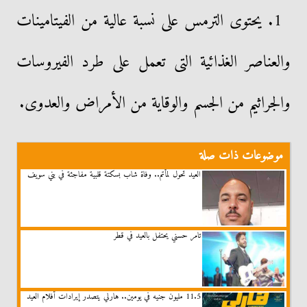
1. يحتوى الترمس على نسبة عالية من الفيتامينات
والعناصر الغذائية التى تعمل على طرد الفيروسات
والجراثيم من الجسم والوقاية من الأمراض والعدوى.
موضوعات ذات صلة
العيد تحول لمأتم.. وفاة شاب بسكتة قلبية مفاجئة في بني سويف
تامر حسني يحتفل بالعيد في قطر
11.5 مليون جنيه في يومين.. هارلي يتصدر إيرادات أفلام العيد