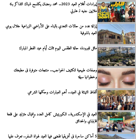
إيرادات أفلام العيد 2023.. محمد رمضان يكتسح شباك التذاكر بـ6
ملايين جنيه لـ هارلي
إزالة عدد من حالات التعدي بالبناء على الأراضي الزراعية خلال يومي
العيد بالمنوفية
مائل للبرودة، حالة الطقس اليوم ثالث أيام عيد الفطر المبارك
وصفات طبيعية لتكثيف الحواجب.. منتجات متوفرة فى مطبخك
وخطواتها سهلة
ألفاظ التهنئة في العيد.. أهم العبارات وحكمها الشرعي
العيد في الإسكندرية.. الكورنيش كامل العدد وإقبال متزايد على قلعة
قايتباي والحدائق
5 أماكن ساحرة فى أفريقيا تقضى فيها العيد لهواة السفر.. تعرف عليها