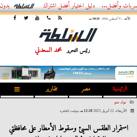
ل...
أفضل اشتراك IPTV بدون تقطيع 2026 – دليل المشاهد العصري
الأحد
، 9 أغسطس 2026
08:20 صـ
محمد السعدني
رئيس التحرير
الرئيسية
مصر
تقارير
توك شو
الأربعاء، 12 أبريل 2023
12:28 مـ
بتوقيت القاهرة
2023-04-12 12:28:38
استمرار الطقس السيئ وسقوط الأمطار على محافظتي