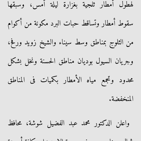
لهطول أمطار ثلجية بغزارة ليلة أمس، وسبقها
سقوط أمطار وتساقط حبات البرد مكونة من أكوام
من الثلوج بمناطق وسط سيناء والشيخ زويد ورفح،
وجريان السيول بوديان مناطق الحسنة ونخل بشكل
محدود وتجمع مياه الأمطار بكميات فى المناطق
المنخفضة.
واعلن الدكتور محمد عبد الفضيل شوشة، محافظ