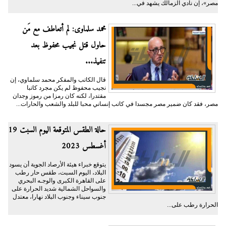
مصر»، إن نادي الزمالك يشهد في...
محمد سلماوى: لم أتعاطف مع مَن
حاول قتل نجيب محفوظ بعد
تنفيذ...
قال الكاتب والمفكر محمد سلماوي، إن
نجيب محفوظ لم يكن مجرد كاتبا
مقتدرا، لكنه كان رمزا من رموز وجدان
مصر، فقد كان ضمير مصر مجسدا في كاتب إنساني محبا للبلد والشعب والحارات...
حالة الطقس المتوقعة اليوم السبت 19
أغسطس 2023
يتوقع خبراء هيئة الأرصاد الجوية أن يسود
البلاد، اليوم السبت، طقس حار رطب
على القاهرة الكبرى والوجـه البحري
والسواحل الشمالية شديد الحرارة على
جنوب سيناء وجنوب البلاد نهارا، معتدل
الحرارة رطب على...