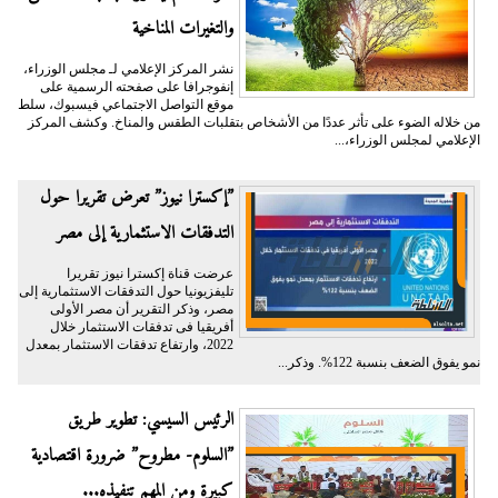
والتغيرات المناخية
نشر المركز الإعلامي لـ مجلس الوزراء،
إنفوجرافا على صفحته الرسمية على
موقع التواصل الاجتماعي فيسبوك، سلط
من خلاله الضوء على تأثر عددًا من الأشخاص بتقلبات الطقس والمناخ. وكشف المركز
الإعلامي لمجلس الوزراء،...
”إكسترا نيوز” تعرض تقريرا حول
التدفقات الاستثمارية إلى مصر
عرضت قناة إكسترا نيوز تقريرا
تليفزيونيا حول التدفقات الاستثمارية إلى
مصر، وذكر التقرير أن مصر الأولى
أفريقيا فى تدفقات الاستثمار خلال
2022، وارتفاع تدفقات الاستثمار بمعدل
نمو يفوق الضعف بنسبة 122%. وذكر...
الرئيس السيسي: تطوير طريق
”السلوم- مطروح” ضرورة اقتصادية
كبيرة ومن المهم تنفيذه...