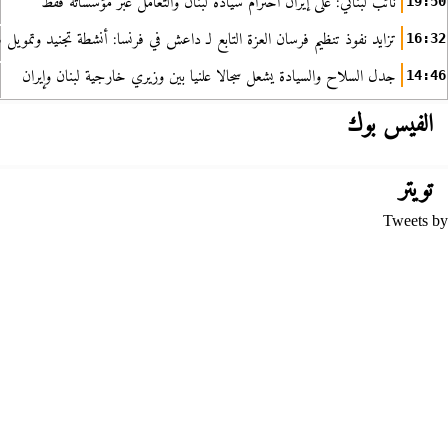
نائب لبناني: على إيران احترام سيادة لبنان والتعامل عبر مؤسساته فقط
19:50
تزايد نفوذ تنظيم فرسان العزة التابع لـ داعش في فرنسا: أنشطة تجنيد وتمويل
16:32
جدل السلاح والسيادة يشعل سجالا علنيا بين وزيري خارجية لبنان وإيران
14:46
الفيس بوك
تويتر
Tweets by