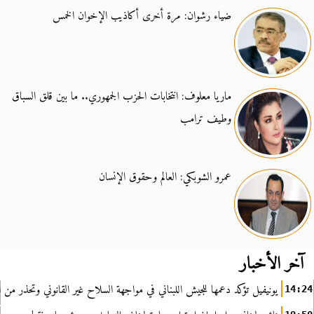
ضياء رشوان: مرة أخرى أكاذيب الإخوان الخمس
ماريا معلوف: انتخابات الحزب الجمهوري.. ما بين قلق السباق
وطيف ترامب
عمرو الشوبكي: العالم وحقوق الإنسان
آخر الأخبار
يونيفيل تؤكد دعمها للجيش اللبناني في مواجهة السلاح غير القانوني وتحذر من ا
14:24