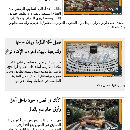
طالب أحد أهالي السلوم، الرئيس عبد
الفتاح السيسي بضرورة تطوير طريق
(السلوم- مطروح) الدولي وصولا إلى
المنفذ، لأنه طريق دولي يربط دول المغرب العربي بالمشرق العربي، ولم يتم تطويره
منذ عام 2018....
فضل مكة المكرمة وبيان حرمتها
وتشريفها بالبيت الحرام.. الإفتاء توضح
يحرص كثير من المسلمين على تفقد
مكة المكرمة، أثناء أداء العمرة أو الحج،
باعتبارها مدينة دينية، تتمتع بطابع روحاني
مميز، ويتساءل البعض خلال الفترة
الماضية عن فضلها، وبيان حرمتها
وتشريفها. فضل مكة...
كأنك فى قصر.. جولة داخل أجمل
وأرقى حمام عام بالعالم
فى الطابق السادس من أحد أكبر مراكز
التسوق فى الصين يقع أحد أرقى
الحمامات العامة وأكثرها إثارة للإعجاب