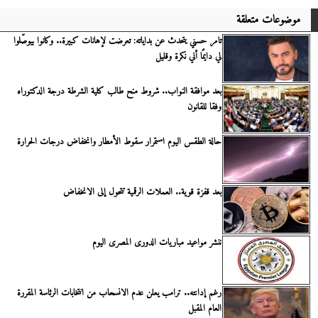
موضوعات متعلقة
تامر حسني يتحدث عن بداياته: تعرضت لإهانات كبيرة.. وكانوا بيوصّلوا
لي دايمًا أني نكرة وقليل
بعد موافقة النواب.. شروط منح طالب كلية الشرطة درجة الدكتوراه
وفقا للقانون
حالة الطقس اليوم استمرار سقوط الأمطار وانخفاض درجات الحرارة
بعد قفزة قوية.. العملات الرقمية تتحول إلى الانخفاض
ننشر مواعيد مباريات الدورى المصرى اليوم
رغم إدانته.. ترامب يعلن عدم الانسحاب من انتخابات الرئاسة المقررة
العام المقبل