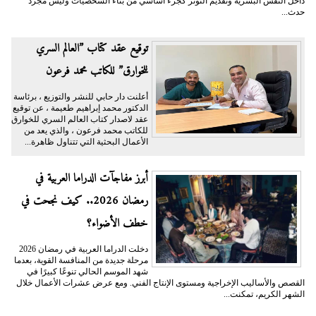
داخل النفس البشرية وتقديم التوتر كجزء أساسي من بناء الشخصيات وليس مجرد
حدث...
توقيع عقد كتاب ”العالم السري
للخوارق” للكاتب محمد فرعون
أعلنت دار حابي للنشر والتوزيع ، برئاسة
الدكتور محمد إبراهيم طعيمة ، عن توقيع
عقد لاصدار كتاب العالم السري للخوارق
للكاتب محمد فرعون ، والذي يعد من
الأعمال البحثية التي تتناول ظاهرة...
أبرز مفاجآت الدراما العربية في
رمضان 2026.. كيف نجحت في
خطف الأضواء؟
دخلت الدراما العربية في رمضان 2026
مرحلة جديدة من المنافسة القوية، بعدما
شهد الموسم الحالي تنوعًا كبيرًا في
القصص والأساليب الإخراجية ومستوى الإنتاج الفني. ومع عرض عشرات الأعمال خلال
الشهر الكريم، تمكنت...