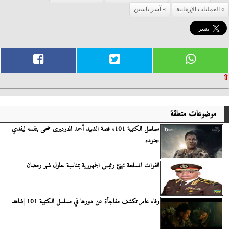
العمليات الإرهابية
آسر ياسين
⇧
موضوعات متعلقة
مسلسل الكتيبة 101، قصة الشهيد أحمد الدرديرى ضحى بنفسه ليفدي
جنوده
القوات المسلحة تهنئ رئيس الجمهورية بمناسبة حلول شهر رمضان
وفاء عامر تكشف مفاجأة عن دورها في مسلسل الكتيبة 101 |شاهد