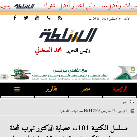
ضل...
أفضل اشتراك IPTV بدون تقطيع 2026 – دليل المشاهد العصري
الأحد
، 9 أغسطس 2026
06:11 صـ
محمد السعدني
رئيس التحرير
الرئيسية
مصر
تقارير
فن
الإثنين، 27 مارس 2023
10:14 مـ
بتوقيت القاهرة
2023-03-27 22:14:03
مسلسل الكتيبة 101.. عصابة الدكتور تهرب شحنة