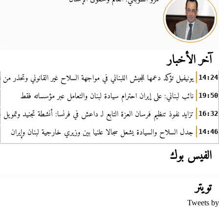
آخر الأخبار
يونيفيل تؤكد دعمها للجيش اللبناني في مواجهة السلاح غير القانوني وتحذر من ا
14:24
نائب لبناني: على إيران احترام سيادة لبنان والتعامل عبر مؤسساته فقط
19:50
تزايد نفوذ تنظيم فرسان العزة التابع لـ داعش في فرنسا: أنشطة تجنيد وتمويل
16:32
جدل السلاح والسيادة يشعل سجالا علنيا بين وزيري خارجية لبنان وإيران
14:46
الفيس بوك
تويتر
Tweets by