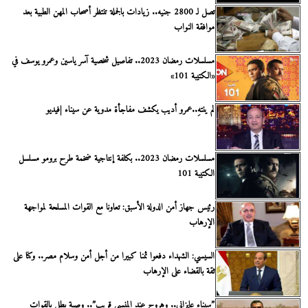
تصل لـ 2800 جنيه.. زيادات بالجملة تنتظر أصحاب المهن الطبية بعد
موافقة النواب
مسلسلات رمضان 2023.. تفاصيل شخصية آسر ياسين وعمرو يوسف في
«الكتيبة 101»
لم ينتهِ..عمرو أديب يكشف مفاجأة مدوية عن سيناء |فيديو
مسلسلات رمضان 2023.. بكلفة إنتاجية ضخمة طرح برومو مسلسل
الكتيبة 101
رئيس جهاز أمن الدولة الأسبق: تعاونا مع القوات المسلحة لمواجهة
الإرهاب
السيسي: الشهداء دفعوا ثمنا كبيرا من أجل أمن وسلام مصر.. وكنا على
ثقة بالقضاء على الإرهاب
”سيناء عايزاني.. وهروح عند المنسي قريب”.. وصية بطل بالقوات