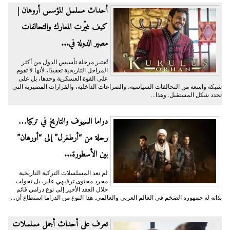
أحداث مسلسل المؤسس أروهان |
كيف غيّرت المعارك والتحالفات
مصير الدولة في...
تُعتبر مرحلة تأسيس الدول من أكثر
المراحل التاريخية تعقيدًا، لأنها لا تقوم
على القوة العسكرية وحدها، بل على
شبكة واسعة من التحالفات السياسية، والصراعات الداخلية، والقرارات المصيرية التي
تحدد شكل المستقبل. وهذا...
دراما السيوف والتاريخ في تركيا…
رحلة من “أرطغرل” إلى “أورهان”
بين الأسطورة...
لم تعد المسلسلات التركية التاريخية
مجرد محتوى ترفيهي عابر، بل تحولت
خلال العقد الأخير إلى نوع درامي قائم
بذاته له جمهوره الضخم في العالم العربي والعالمي. هذا النوع من الدراما استطاع أن...
تعرف على أحداث أجمل مسلسلات