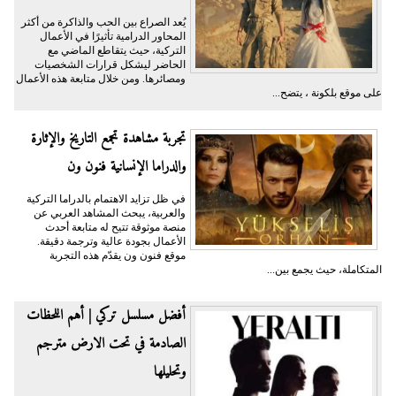
يُعد الصراع بين الحب والذاكرة من أكثر
المحاور الدرامية تأثيرًا في الأعمال
التركية، حيث يتقاطع الماضي مع
الحاضر ليشكل قرارات الشخصيات
ومصائرها. ومن خلال متابعة هذه الأعمال
على موقع بلكونة ، يتضح...
تجربة مشاهدة تجمع التاريخ والإثارة
والدراما الإنسانية فنون ون
في ظل تزايد الاهتمام بالدراما التركية
والعربية، يبحث المشاهد العربي عن
منصة موثوقة تتيح له متابعة أحدث
الأعمال بجودة عالية وترجمة دقيقة.
موقع فنون ون يقدّم هذه التجربة
المتكاملة، حيث يجمع بين...
أفضل مسلسل تركي | أهم اللحظات
الصادمة في تحت الارض مترجم
وتحليلها