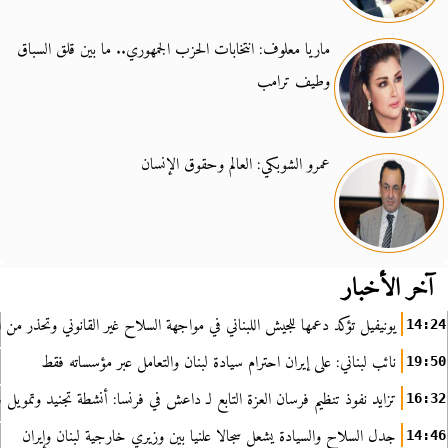
ماريا معلوف: انتخابات الحزب الجمهوري.. ما بين قلق السباق
وطيف ترامب
عمرو الشوبكي: العالم وحقوق الإنسان
آخر الأخبار
يونيفيل تؤكد دعمها للجيش اللبناني في مواجهة السلاح غير القانوني وتحذر من ا
14:24
نائب لبناني: على إيران احترام سيادة لبنان والتعامل عبر مؤسساته فقط
19:50
تزايد نفوذ تنظيم فرسان العزة التابع لـ داعش في فرنسا: أنشطة تجنيد وتمويل
16:32
جدل السلاح والسيادة يشعل سجالا علنيا بين وزيري خارجية لبنان وإيران
14:46