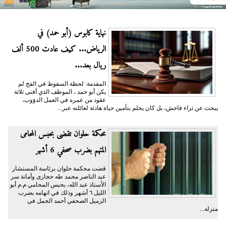
نهاية كابوس (أبو حمد) في
الرياض... كيف عادت 500 ألف
ريال بعد...
المقدمة: لحظة السقوط في الفخ لم
يكن أبو حمد ، الموظف الذي أفنى ثلاثة
عقود من عمره في العمل الدؤوب،
يبحث عن ثراء فاحش، بل كان يحلم بتأمين حياة هادئة لعائلته عبر...
محكمة حلوان تقضى بحبس المحامى
المتهم بضرب صحفي 6 أشهر
قضت محكمة حلوان برئاسة المستشار
عبد الناصر محمد طه حجازى وأمانة سر
الأستاذ عبد الله، بحبس المحامي م.م أبو
الليل ٦ أشهر وذلك في اتهامه بضرب
الزميل الصحفي أحمد الجمل في
منزله...