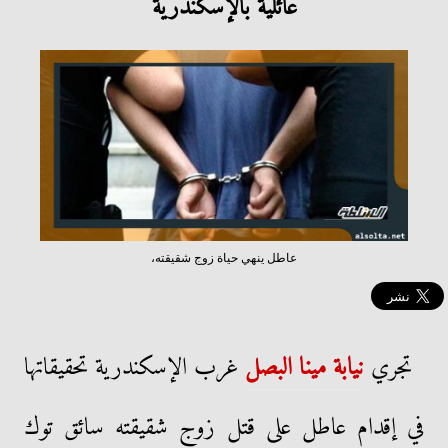
عائلية بالإسكندرية
عاطل ينهي حياة زوج شقيقته،
تجري
نيابة مينا البصل
غرب الإسكندرية تحقيقاتها
في إقدام عاطل على قتل زوج شقيقته سائق توك