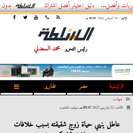
...
أفضل اشتراك IPTV بدون تقطيع 2026 – دليل المشاهد العصري
الإثنين
، 10 أغسطس 2026
05:20 صـ
محمد السعدني
رئيس التحرير
الرئيسية
مصر
تقارير
حوادث
الأحد، 12 مارس 2023
09:47 مـ
بتوقيت القاهرة
2023-03-12 21:47:56
عاطل ينهي حياة زوج شقيقته بسبب خلافات