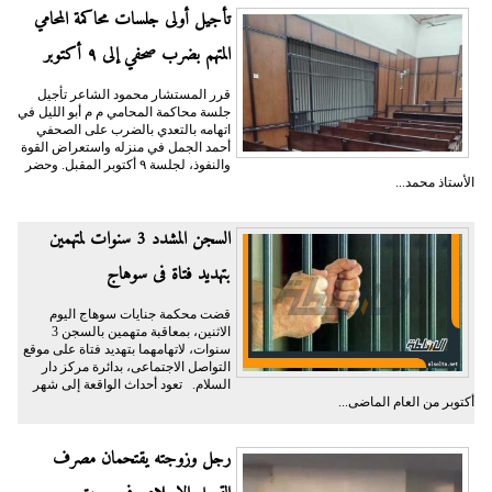
تأجيل أولى جلسات محاكمة المحامي
المتهم بضرب صحفي إلى ٩ أكتوبر
قرر المستشار محمود الشاعر تأجيل
جلسة محاكمة المحامي م م أبو الليل في
اتهامه بالتعدي بالضرب على الصحفي
أحمد الجمل في منزله واستعراض القوة
والنفوذ، لجلسة ٩ أكتوبر المقبل. وحضر
الأستاذ محمد...
السجن المشدد 3 سنوات لمتهمين
بتهديد فتاة فى سوهاج
قضت محكمة جنايات سوهاج اليوم
الاثنين، بمعاقبة متهمين بالسجن 3
سنوات، لاتهامهما بتهديد فتاة على موقع
التواصل الاجتماعى، بدائرة مركز دار
السلام. تعود أحداث الواقعة إلى شهر
أكتوبر من العام الماضى...
رجل وزوجته يقتحمان مصرف