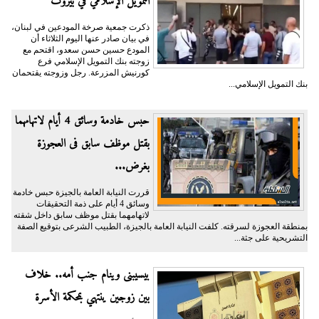
التمويل الإسلامي في بيروت
ذكرت جمعية صرخة المودعين في لبنان،
في بيان صادر عنها اليوم الثلاثاء أن
المودع حسين حسن سعدو، اقتحم مع
زوجته بنك التمويل الإسلامي فرع
كورنيش المزرعة. رجل وزوجته يقتحمان
بنك التمويل الإسلامي...
حبس خادمة وسائق 4 أيام لاتهامهما
بقتل موظف سابق فى العجوزة
بغرض...
قررت النيابة العامة بالجيزة حبس خادمة
وسائق 4 أيام على ذمة التحقيقات
لاتهامهما بقتل موظف سابق داخل شقته
بمنطقة العجوزة لسرقته. كلفت النيابة العامة بالجيزة، الطبيب الشرعى بتوقيع الصفة
التشريحية على جثة...
بيسيبنى وينام جنب أمه.. خلاف
بين زوجين ينتهي بمحكمة الأسرة