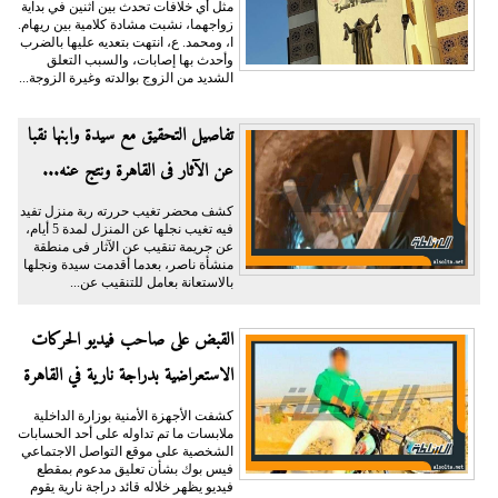
مثل أي خلافات تحدث بين اثنين في بداية
زواجهما، نشبت مشادة كلامية بين ريهام.
ا، ومحمد. ع، انتهت بتعديه عليها بالضرب
وأحدث بها إصابات، والسبب التعلق
الشديد من الزوج بوالدته وغيرة الزوجة...
تفاصيل التحقيق مع سيدة وابنها نقبا
عن الآثار فى القاهرة ونتج عنه...
كشف محضر تغيب حررته ربة منزل تفيد
فيه تغيب نجلها عن المنزل لمدة 5 أيام،
عن جريمة تنقيب عن الآثار فى منطقة
منشأة ناصر، بعدما أقدمت سيدة ونجلها
بالاستعانة بعامل للتنقيب عن...
القبض على صاحب فيديو الحركات
الاستعراضية بدراجة نارية في القاهرة
كشفت الأجهزة الأمنية بوزارة الداخلية
ملابسات ما تم تداوله على أحد الحسابات
الشخصية على موقع التواصل الاجتماعي
فيس بوك بشأن تعليق مدعوم بمقطع
فيديو يظهر خلاله قائد دراجة نارية يقوم