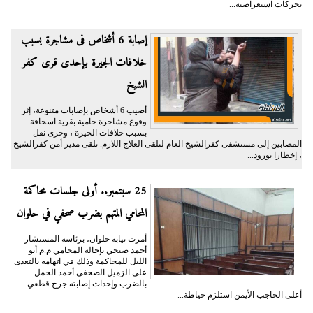
بحركات استعراضية...
إصابة 6 أشخاص فى مشاجرة بسبب
خلافات الجيرة بإحدى قرى كفر
الشيخ
أصيب 6 أشخاص بإصابات متنوعة، إثر
وقوع مشاجرة حامية بقرية اسحاقة
بسبب خلافات الجيرة ، وجرى نقل
المصابين إلى مستشفى كفرالشيخ العام لتلقى العلاج اللازم. تلقى مدير أمن كفرالشيخ
، إخطارا بورود...
25 سبتمبر.. أولى جلسات محاكمة
المحامي المتهم بضرب صحفي في حلوان
أمرت نيابة حلوان، برئاسة المستشار
أحمد صبحي بإحالة المحامي م.م أبو
الليل للمحاكمة وذلك في اتهامه بالتعدى
على الزميل الصحفي أحمد الجمل
بالضرب وإحداث إصابته جرح قطعي
أعلى الحاجب الأيمن استلزم خياطة...