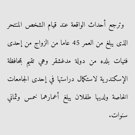
وترجع أحداث الواقعة عند قيام الشخص المنتحر
الذى يبلغ من العمر 45 عاما من الزواج من إحدى
فتيات بلده من دولة مدغشقر وهي تقيم بمحافظة
الإسكندرية لاستكمال دراستها في إحدى الجامعات
الخاصة ولديها طفلان يبلغ أعمارهما خمس وثماني
سنوات.