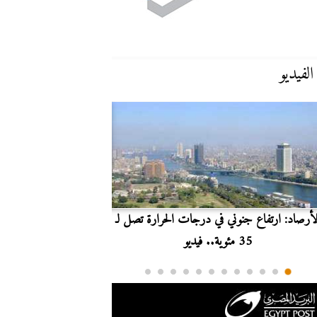
الفيديو
لأرصاد: ارتفاع جنوني في درجات الحرارة تصل لـ
بث مباشر.. مشاهدة مبارا
35 مئوية.. فيديو
الدوري ا