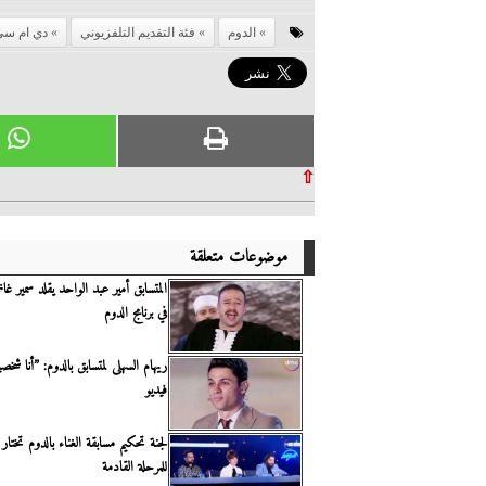
الدوم
فئة التقديم التلفزيوني
دي ام سي
⇧
موضوعات متعلقة
المتسابق أمير عبد الواحد يقلد سمير غا
في برنامج الدوم
ريهام السهلى لمتسابق بالدوم: ”أنا شخص
فيديو
للمرحلة القادمة