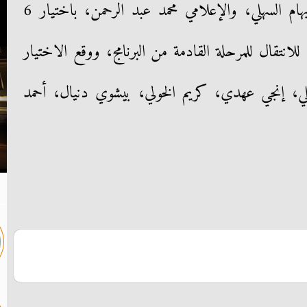
محمد سعيد محفوظ، والإعلامية ريهام السهلي، والإعلامي محمد عبد الرحمن، باختيار 6
 للانتقال للمرحلة القادمة من البرنامج، ووقع الاختيار
لي، إنجي عهدي، كريم الخولي، بيشوي دنيال، أحمد