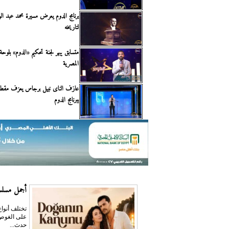
برنامج الدوم يعرض مسيرة محمد عبد الو
لتاريخه
متسابق يبهر لجنة تحكيم «الدوم» بلوحة 
المصرية
عازف الناى نبيل برجاس يعزف مقطو
ببرنامج الدوم
أجمل مسلسل
تختلف أنواع
على الغوص 
حدث...