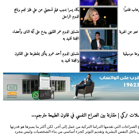
هاب تقديرًا
بكاء يسرا بسبب فيلم تسجيلي عن علي فايز نجم برنامج
الدوم الراحل
تعبر عن الهوية
متسابق الدوم عمر القلينى يبدع على آلة الناى وأعضاء
اللجنة تشيد به
عة موسيقية
متسابق الدوم أحمد عمرو يتألق بمقطوعة على القانون
واللجنة تشيد به
ات تركي | مقارنة بين الصراع النفسي في قانون الطبيعة مترجم...
 الصراعات التي تقدمها الدراما التركية من عمل إلى آخر، لكن أكثر ما يميزها هو قدرتها
داخل النفس البشرية وتقديم التوتر كجزء أساسي من بناء الشخصيات وليس مجرد