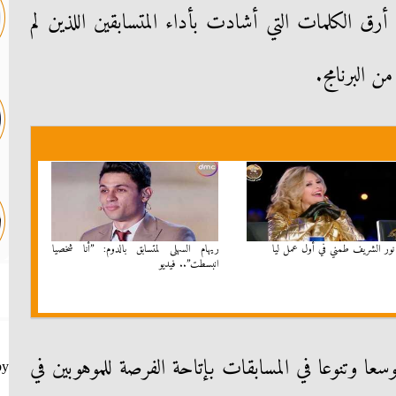
رق الكلمات التي أشادت بأداء المتسابقين اللذين لم
ن البرنامج.
 نور الشريف طمني في أول عمل ليا
ريهام السهلى لمتسابق بالدوم: ”أنا شخصيا
انبسطت”.. فيديو
توسعا وتنوعا في المسابقات بإتاحة الفرصة للموهوبين في
by