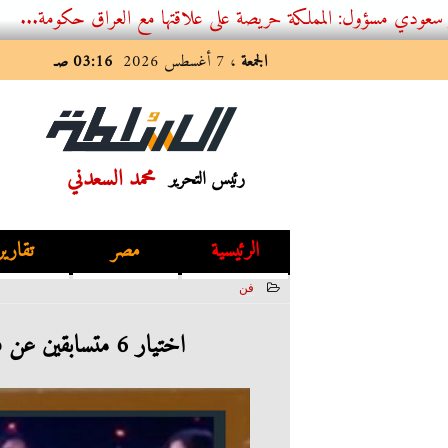
ول: المملكة حريصة على علاقتها مع العراق حكومة...
الجمعة
، 7 أغسطس 2026
03:16 صـ
محمد السعدني
رئيس التحرير
الرئيسية
مصر
تقارير
فن
2023-03-03 01:18:03
اختيار 6 متسابقين عن فئة التقديم التلفزيونى للانتقال للمرحلة المقبلة