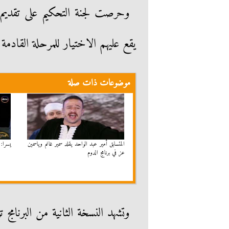
وحرصت لجنة التحكيم على تقديم أ
يقع عليهم الاختيار للمرحلة القادمة م
موضوعات ذات صلة
المتسابق أمير عبد الواحد يقلد سمير غانم وياسمين
يسرا:
عز في برنامج الدوم
وتشهد النسخة الثانية من البرنامج 