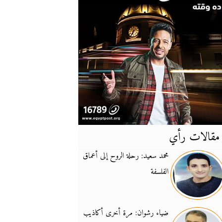
مقالات رأي
آخر
الأخبار
محمد سعيد: رحلة الروح إلى أعماق
الفلسفة
يونيفيل تؤكد دعمها ل
14:24
نائب لبناني: على إير
19:50
ضياء رشوان: مرة أخرى أكاذيب
تزايد نفوذ تنظيم فرس
16:32