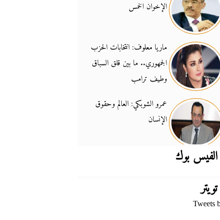
الإخوان الخمس
جدل السلاح والسيادة
14:46
ماريا معلوف: انتخابات الحزب
الجمهوري.. ما بين قلق السباق
وطيف ترامب
عمرو الشوبكي: العالم وحقوق
الإنسان
الفيس بوك
تويتر
Tweets 