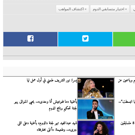
اختيار متسابقي الدوم
اكتشاف المواهب
نم وياسمين عز
يسرا: نور الشريف طمني في أول عمل ليا
يا انبسطت”..
بأغنية «ما تفوتنيش أنا وحدى».. يحيى المنواتى يبهر
لجنة تحكيم برنامج الدوم
لجنة تحكيم مسابقة الغناء بالدوم تختار 8 متسابقين
شهد عبدالمجيد تبهر لجنة «الدوم» بأغنية «على اللى
جرى».. وطعيمة: «أنتى محترفة»