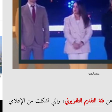
متسابقين
بث مباشر.. مباراة الزمالك وسيراميكا كليوباترا في
ا
الدوري
عن
فئة التقديم التلفزيوني
، والتي تشكلت من الإعلامي