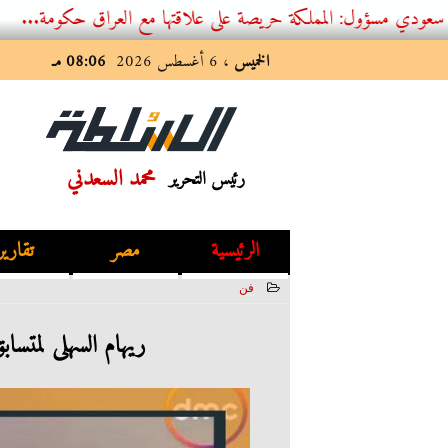
 المملكة حريصة على علاقتها مع العراق حكومة...
الخميس
، 6 أغسطس 2026
08:06 مـ
محمد السعدني
رئيس التحرير
الرئيسية
مصر
تقارير
فن
2023-03-03 00:16:49
ريهام السهلى لمتساب