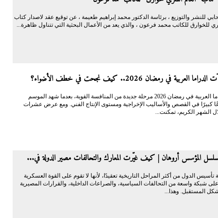
ابي للنشر والتوزيع ، برئاسة الدكتور محمد إبراهيم طعيمة ، عن توقيع عقد لاصدار كتاب
ي للخوارق للكاتب محمد فرعون ، والذي يعد من الأعمال البحثية التي تتناول ظاهرة...
ا العربية في رمضان 2026.. كيف نجحت في خطف الأضواء؟
دخلت الدراما العربية في رمضان 2026 مرحلة جديدة من المنافسة القوية، بعدما شهد الموسم
عًا كبيرًا في القصص والأساليب الإخراجية ومستوى الإنتاج الفني. ومع عرض عشرات
ل الشهر الكريم، تمكنت...
سل المؤسس أروهان | كيف غيّرت المعارك والتحالفات مصير الدولة في...
ة تأسيس الدول من أكثر المراحل التاريخية تعقيدًا، لأنها لا تقوم على القوة العسكرية
على شبكة واسعة من التحالفات السياسية، والصراعات الداخلية، والقرارات المصيرية
شكل المستقبل. وهذا...