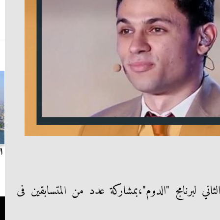
بث مباشر.. مباراة الزمالك وسيراميكا كليوباترا في
ا
الدوري
 من الموسم الثاني لبرنامج "الدوم"،بمشاركة عدد من المتسابقين فى