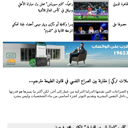
قاهرة الدولي
رسميًا.. ”تايم سبورتس” تعلن بث مباراة الأهلي
وسياتل في كأس العالم للأندية
 حصولها على
يسرا وكاملة أبو ذكرى وبيتر ميمى أعضاء لجنة تحكيم
المرحلة الثانية فى ”الدوم”
ات تركي | مقارنة بين الصراع النفسي في قانون الطبيعة مترجم...
 الصراعات التي تقدمها الدراما التركية من عمل إلى آخر، لكن أكثر ما يميزها هو قدرتها
داخل النفس البشرية وتقديم التوتر كجزء أساسي من بناء الشخصيات وليس مجرد
كتاب ”العالم السري للخوارق” للكاتب محمد فرعون