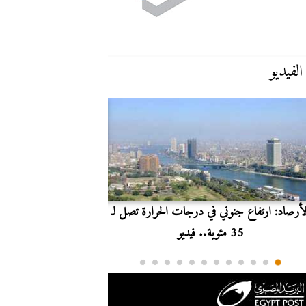
الفيديو
لأرصاد: ارتفاع جنوني في درجات الحرارة تصل لـ
بث مباشر.. مشاهدة مبارا
35 مئوية.. فيديو
الدوري ا