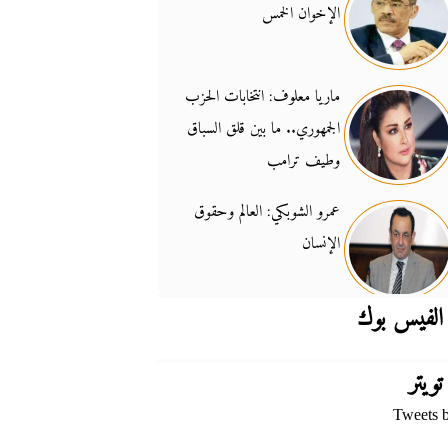
الإخوان الخمس
جدل السلاح والسيادة
14:46
ماريا معلوف: انتخابات الحزب
الجمهوري.. ما بين قلق السباق
وطيف ترامب
عمرو الشوبكي: العالم وحقوق
الإنسان
الفيس بوك
تويتر
Tweets 