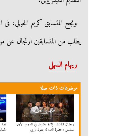
التقديم التليفزيونى.
ونجح المتسابق كريم الخولي، فى 
يطلب من المتسابقين ارتجال عن مو
ريهام السهلى
موضوعات ذات صلة
رمضان 2023.. إثارة وتشويق في البرومو الأول
لمسلسل «حضرة العمدة» بطولة روبي
متسابق