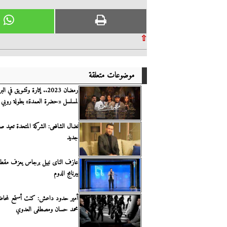
⇧
موضوعات متعلقة
رمضان 2023.. إثارة وتشويق في 
لمسلسل «حضرة العمدة» بطولة روبي
نضال الشافعى: الشركة المتحدة تعيد صن
جديد
عازف الناى نبيل برجاس يعزف مقطو
ببرنامج الدوم
أمير حدود داعش: كنت أستمع لمحاض
محمد حسان ومصطفى العدوي