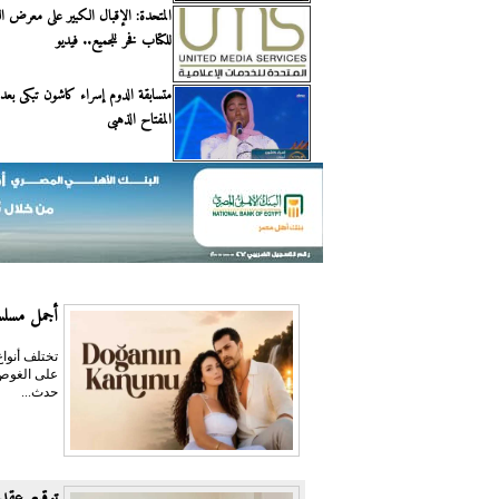
المتحدة: الإقبال الكبير على معرض ال
للكتاب فخر للجميع.. فيديو
متسابقة الدوم إسراء كاشون تبكى بعد
المفتاح الذهبى
أجمل مسلسل
تختلف أنواع
على الغوص 
حدث...
توقيع عقد 