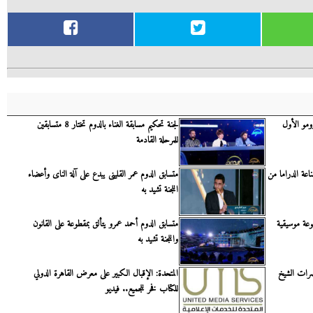
البرومو الأول
لجنة تحكيم مسابقة الغناء بالدوم تختار 8 متسابقين
للمرحلة القادمة
اعة الدراما من
متسابق الدوم عمر القلينى يبدع على آلة الناى وأعضاء
اللجنة تشيد به
عة موسيقية
متسابق الدوم أحمد عمرو يتألق بمقطوعة على القانون
واللجنة تشيد به
رات الشيخ
المتحدة: الإقبال الكبير على معرض القاهرة الدولي
للكتاب فخر للجميع.. فيديو