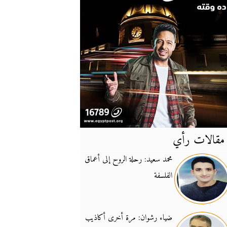
مقالات رأي
آخر
الأخبار
محمد سعيد: رحلة الروح إلى أعماق
الفلسفة
يونيفيل تؤكد دعمها ل
14:24
نائب لبناني: على إير
19:50
ضياء رشوان: مرة أخرى أكاذيب
تزايد نفوذ تنظيم فرس
16:32