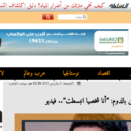
كيف تحمي منزلك من أضرار المياه؟ دليل اكتشاف التسربات وأفضل
اقتصاد
نوستالجيا
عرب وعالم
لا
الجمعة، 3 مارس 2023
12:16 صـ
بتوقيت القاهرة
ق بالدوم: ”أنا شخصيا انبسطت”.. فيديو