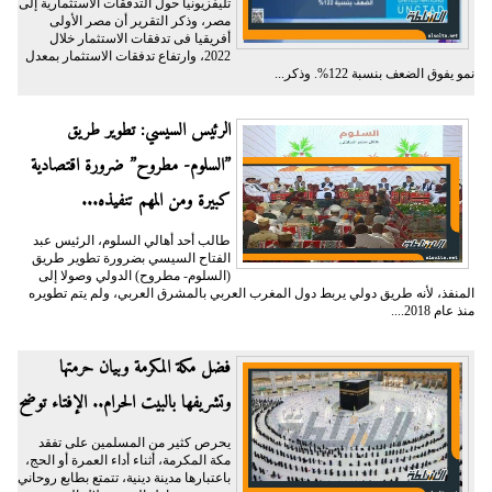
تليفزيونيا حول التدفقات الاستثمارية إلى
مصر، وذكر التقرير أن مصر الأولى
أفريقيا فى تدفقات الاستثمار خلال
2022، وارتفاع تدفقات الاستثمار بمعدل
نمو يفوق الضعف بنسبة 122%. وذكر...
الرئيس السيسي: تطوير طريق
”السلوم- مطروح” ضرورة اقتصادية
كبيرة ومن المهم تنفيذه...
طالب أحد أهالي السلوم، الرئيس عبد
الفتاح السيسي بضرورة تطوير طريق
(السلوم- مطروح) الدولي وصولا إلى
المنفذ، لأنه طريق دولي يربط دول المغرب العربي بالمشرق العربي، ولم يتم تطويره
منذ عام 2018....
فضل مكة المكرمة وبيان حرمتها
وتشريفها بالبيت الحرام.. الإفتاء توضح
يحرص كثير من المسلمين على تفقد
مكة المكرمة، أثناء أداء العمرة أو الحج،
باعتبارها مدينة دينية، تتمتع بطابع روحاني