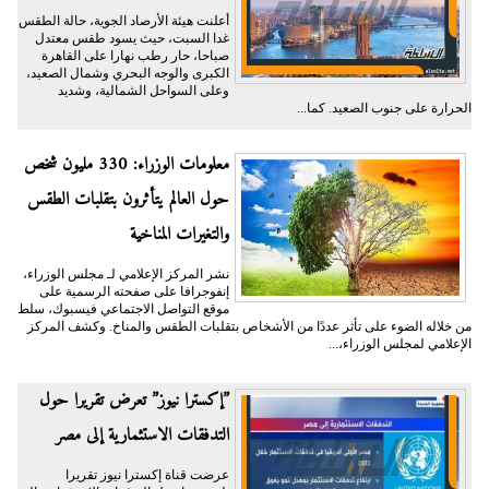
أعلنت هيئة الأرصاد الجوية، حالة الطقس
غدا السبت، حيث يسود طقس معتدل
صباحا، حار رطب نهارا على القاهرة
الكبرى والوجه البحري وشمال الصعيد،
وعلى السواحل الشمالية، وشديد
الحرارة على جنوب الصعيد. كما...
معلومات الوزراء: 330 مليون شخص
حول العالم يتأثرون بتقلبات الطقس
والتغيرات المناخية
نشر المركز الإعلامي لـ مجلس الوزراء،
إنفوجرافا على صفحته الرسمية على
موقع التواصل الاجتماعي فيسبوك، سلط
من خلاله الضوء على تأثر عددًا من الأشخاص بتقلبات الطقس والمناخ. وكشف المركز
الإعلامي لمجلس الوزراء،...
”إكسترا نيوز” تعرض تقريرا حول
التدفقات الاستثمارية إلى مصر
عرضت قناة إكسترا نيوز تقريرا