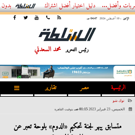
ضل...
أفضل اشتراك IPTV بدون تقطيع 2026 – دليل المشاهد العصري
الإثنين
، 10 أغسطس 2026
04:47 صـ
محمد السعدني
رئيس التحرير
الرئيسية
مصر
تقارير
توك شو
الخميس، 23 فبراير 2023
01:15 صـ
بتوقيت القاهرة
2023-02-23 01:15:53
متسابق يبهر لجنة تحكيم «الدوم» بلوحة تعبر عن