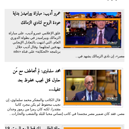
عمرو أديب: مباراة بيراميدز بداية
عودة الروح لنادي الزمالك
علق الإعلامي عمرو أديب، على مباراة
الزمالك وبيراميدز في بطولة الدوري
العام، التي انتهت بالتعادل الإيجابي
بهدفين لمثلهما. وقال أديب خلال
برنامجه «الحكاية» على قناة «mbc
مصر»، إن نادي الزمالك يشهد في...
محمد سلماوى: لم أتعاطف مع مَن
حاول قتل نجيب محفوظ بعد
تنفيذ...
قال الكاتب والمفكر محمد سلماوي، إن
نجيب محفوظ لم يكن مجرد كاتبا
مقتدرا، لكنه كان رمزا من رموز وجدان
مصر، فقد كان ضمير مصر مجسدا في كاتب إنساني محبا للبلد والشعب والحارات...
حالة الطقس المتوقعة اليوم السبت 19