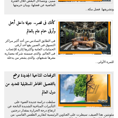
مميز، ويتساءل البعض خلال الفترة
الماضية عن فضلها، وبيان حرمتها
وتشريفها. فضل مكة...
كأنك فى قصر.. جولة داخل أجمل
وأرقى حمام عام بالعالم
فى الطابق السادس من أحد أكبر مراكز
التسوق فى الصين يقع أحد أرقى
الحمامات العامة وأكثرها إثارة للإعجاب
فى العالم، والذى صممته شركة معمارية
مقرها شنغهاى، والذى يشعر من يدخله
للمرة الأولى...
التوقعات المناخية الجديدة توضح
بالتفصيل المخاطر المستقبلية للعديد من
دول العالم
سلطت دراسة جديدة الضوء على
التأثيرات المناخية الشديدة الناتجة عن
ارتفاع درجة الحرارة بمقدار درجتين
مئويتين. هذا الصيف، سيطرت على العناوين الرئيسية لتقارير الطقس القاسي: من