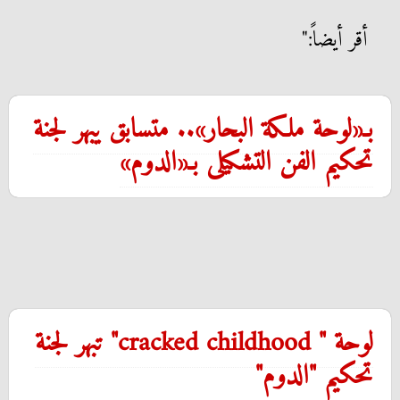
أقر أيضاً:"
بـ«لوحة ملكة البحار».. متسابق يبهر لجنة
تحكيم الفن التشكيلى بـ«الدوم»
لوحة " cracked childhood" تبهر لجنة
تحكيم "الدوم"