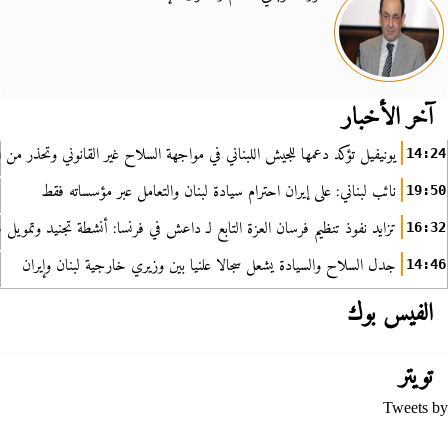
آخر الأخبار
يونيفيل تؤكد دعمها للجيش اللبناني في مواجهة السلاح غير القانوني وتحذر من ا
14:24
نائب لبناني: على إيران احترام سيادة لبنان والتعامل عبر مؤسساته فقط
19:50
تزايد نفوذ تنظيم فرسان العزة التابع لـ داعش في فرنسا: أنشطة تجنيد وتمويل
16:32
جدل السلاح والسيادة يشعل سجالا علنيا بين وزيري خارجية لبنان وإيران
14:46
الفيس بوك
تويتر
Tweets by