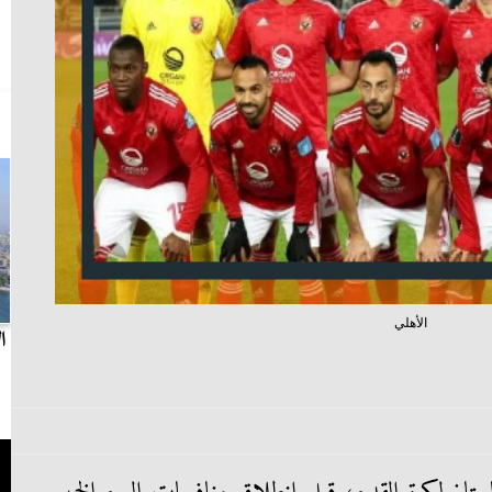
الأهلي
بث مباشر.. مباراة الزمالك وسيراميكا كليوباترا في
ا
الدوري