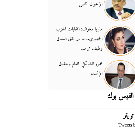
الإخوان الخمس
جدل السلاح والسيادة
14:46
ماريا معلوف: انتخابات الحزب
الجمهوري.. ما بين قلق السباق
وطيف ترامب
عمرو الشوبكي: العالم وحقوق
الإنسان
الفيس بوك
تويتر
Tweets 