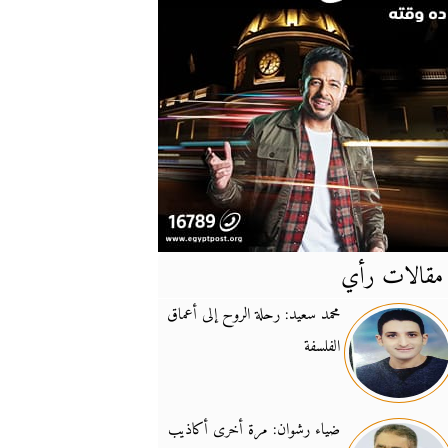
مقالات رأي
آخر
الأخبار
محمد سعيد: رحلة الروح إلى أعماق
الفلسفة
يونيفيل تؤكد دعمها ل
14:24
نائب لبناني: على إير
19:50
ضياء رشوان: مرة أخرى أكاذيب
تزايد نفوذ تنظيم فرس
16:32