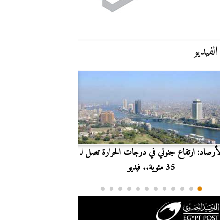
الفيديو
لأرصاد: ارتفاع جنوني في درجات الحرارة تصل لـ
بث مباشر.. مشاهدة مبارا
35 مئوية.. فيديو
الدوري ا