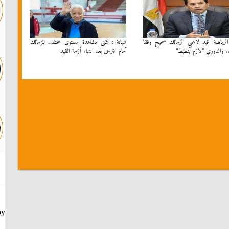
الرياضة: قيد لاعبي الزمالك صحيح وفقا
شبانة : نتمنى مشاهدة مستوى مختلف للزمالك
.. والدوري ”لازم يتظبط”
أمام الترجى بعد انتهاء أزمة القيد
by