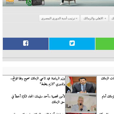
ك
الاهلي والزمالك
ترتيب أندية الدوري المصري
ات الزمالك
وزير الرياضة: قيد لاعبي الزمالك صحيح وفقا للوائح..
والدوري ”لازم يتظبط”
زمالك أمام
لأمور شخصية ..أحمد سليمان: اتحاد الكرة أخطأ في
حق الزمالك