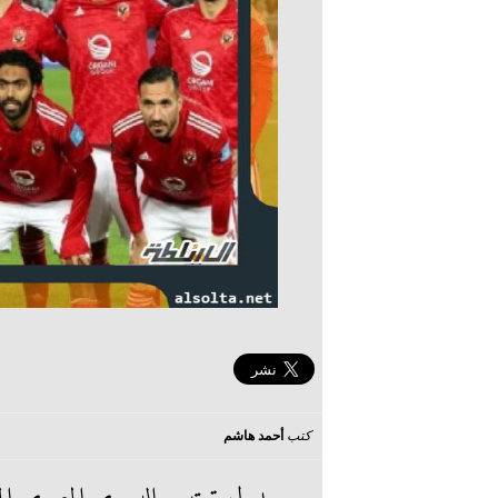
كتب
أحمد هاشم