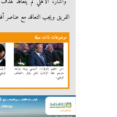
وأشار، الأهلي لم يتعاقد لهدف 
الفريق ويجب التعاقد مع عناصر أفض
موضوعات ذات صلة
«من حقهم يشوفوا».. السيسي يوجه بتواجد
الرئي
مترجم للغة الإشارة لنقل مؤتمر «التحالف
الوطني
الوطني»