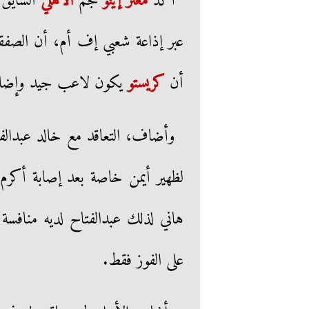
أكد
معتز إينو
نجم
الأهلي
السايق،
عبر إذاعة شعبي إف أم، أن الصفقا
أن
كريستو
يكون لاعب جيد وإضاف
وأضاف، التعاقد مع خالد عبدالف
لظهير أيمن خاصة بعد إصابة أكرم 
هاني لذلك عبدالفتاح لديه منافسة
على الفوز فقط.