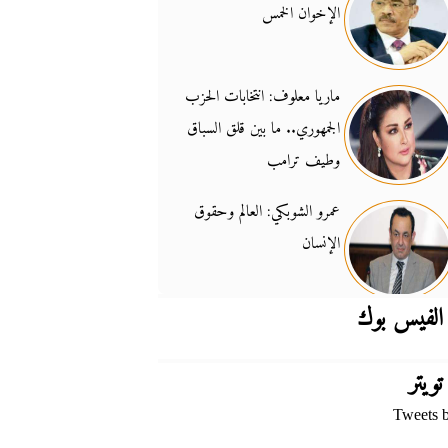
الإخوان الخمس
جدل السلاح والسيادة
14:46
ماريا معلوف: انتخابات الحزب
الجمهوري.. ما بين قلق السباق
وطيف ترامب
عمرو الشوبكي: العالم وحقوق
الإنسان
الفيس بوك
تويتر
Tweets 