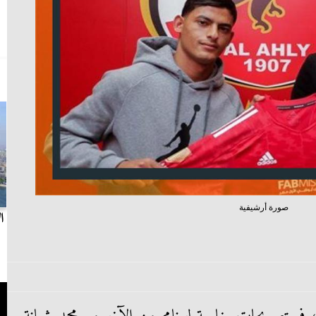
صورة أرشيفية
بث مباشر.. مباراة الزمالك وسيراميكا كليوباترا في
ا
الدوري