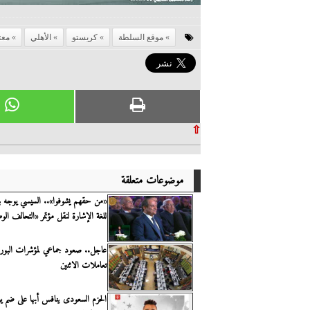
موقع السلطة
كريستو
الأهلي
معت
⇧
موضوعات متعلقة
«من حقهم يشوفوا».. السيسي يوجه ب
للغة الإشارة لنقل مؤتمر «التحالف الو
عاجل.. صعود جماعي لمؤشرات البور
تعاملات الاثنين
الحزم السعودى ينافس أبها على ضم ي