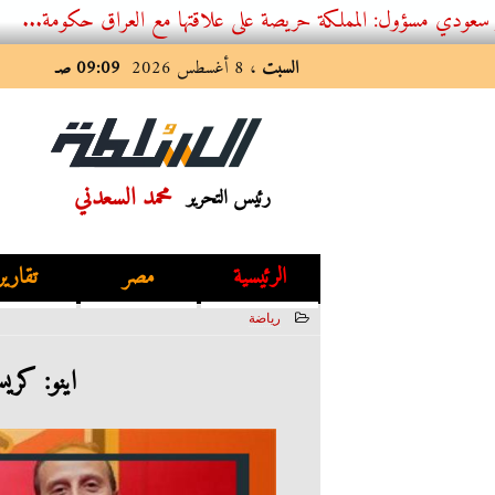
 المملكة حريصة على علاقتها مع العراق حكومة...
السبت
، 8 أغسطس 2026
09:09 صـ
محمد السعدني
رئيس التحرير
الرئيسية
مصر
تقارير
رياضة
2023-01-09 11:40:35
اينو: كري