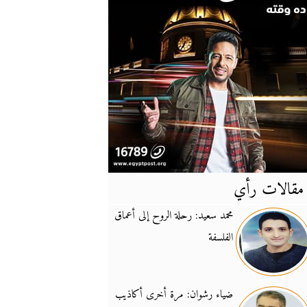
مقالات رأي
آخر
الأخبار
محمد سعيد: رحلة الروح إلى أعماق
الفلسفة
يونيفيل تؤكد دعمها ل
14:24
نائب لبناني: على إير
19:50
ضياء رشوان: مرة أخرى أكاذيب
تزايد نفوذ تنظيم فرس
16:32