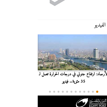
الفيديو
لأرصاد: ارتفاع جنوني في درجات الحرارة تصل لـ
بث مباشر.. مشاهدة مبارا
35 مئوية.. فيديو
الدوري ا