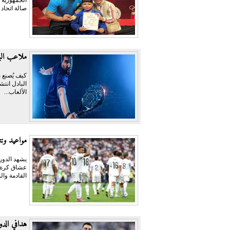
صالة اتحاد
ملاعب البا
كيف يُصنع م
البادل انتش
الألعاب...
مواعيد ونت
عشاق كرة ال
القادمة وال
هدافي الدوري السعودي