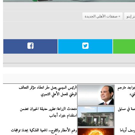
ز إينو
صفقات الأهلي الجديدة
تواجد مترجم
الرئيس السيسي يصل مقر انعقاد مؤتمر التحالف
طني»
الوطني للعمل الأهلي التنموي
صة في مستهل
متحدث الزراعة: تطوير حديقة الحيوان تتضمن
استقدام خبراء أجانب
وسف أوباما
رغم الأمطار والثلوج.. الجمعية الفلكية بجدة: توهجات