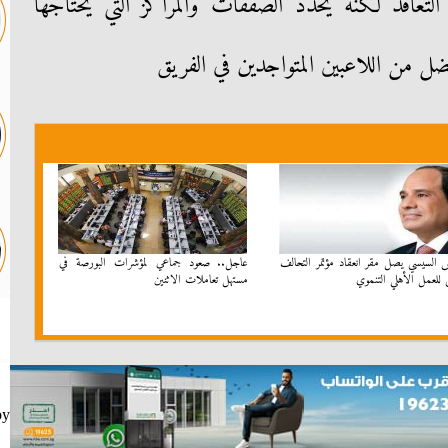
التعاقد لكنه يحدد الصفقات والمراكز التي يحتاجها
ل من اللاعبين المتواجدين في الفريق
س السيسي يصل مقر انعقاد مؤتمر التحالف
عاجل.. صعود جماعي لمؤشرات البورصة في
 للعمل الأهلي التنموي
مستهل تعاملات الاثنين
by