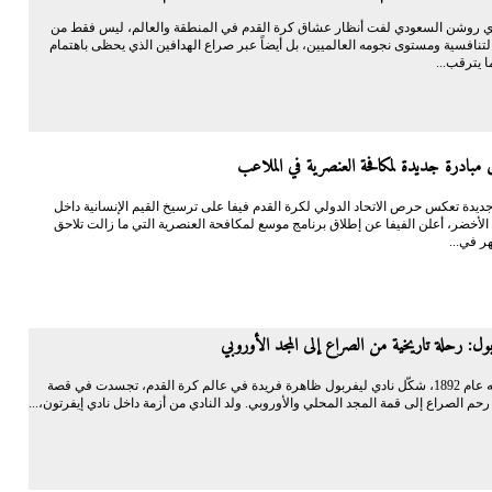
 روشن السعودي لفت أنظار عشاق كرة القدم في المنطقة والعالم، ليس فقط من
لتنافسية ومستوى نجومه العالميين، بل أيضاً عبر صراع الهدافين الذي يحظى باهتمام
ا يترقب...
ق مبادرة جديدة لمكافحة العنصرية في الملاعب
يدة تعكس حرص الاتحاد الدولي لكرة القدم فيفا على ترسيخ القيم الإنسانية داخل
لأخضر، أعلن الفيفا عن إطلاق برنامج موسع لمكافحة العنصرية التي ما زالت تلاحق
هر في...
ول: رحلة تاريخية من الصراع إلى المجد الأوروبي
منذ تأسيسه عام 1892، شكّل نادي ليفربول ظاهرة فريدة في عالم كرة القدم، تجسدت في قصة
م الصراع إلى قمة المجد المحلي والأوروبي. ولد النادي من أزمة داخل نادي إيفرتون،...