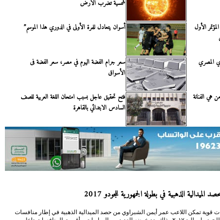
شمسية تضرب الأرض
مؤتمر الأول
أسوان يتعادل للمرة الأولى في الدوري هذا الموسم”
ري المصري
سعر جرام الفضة اليوم في مصر، سعر الفضة فى
الأسواق
 هي الفنانة
فتح تحقيق عاجل بسبب امتحان اللغة العربية للصف
السادس الابتدائي بالقاهرة
د الميدالية الذهبية في بطولة الجمهورية للجودو 2017
ت قوية تمكن اللاعب عمر أيمن الشبراوي من حصد الميدالية الذهبية في إطار منافسات
الجمهورية للحودو لمواليد ٢٠١٧ وذلك بعد خوضه العديد من المباريات. وأقيمت المنافسات داخل