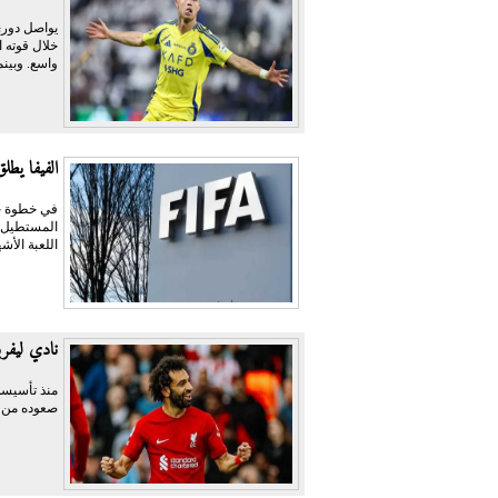
يواصل دوري
خلال قوته ا
واسع. وبينم
الفيفا يطل
في خطوة جد
المستطيل ا
اللعبة الأش
نادي ليفرب
صعوده من رح