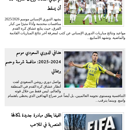
أن يسقط
يشهد الدوري الإسباني موسم 2025/2026
منافسات محتدمة وأداءً مثيرًا من كبار
الفرق، حيث يتابع عشاق كرة القدم
مواعيد ونتائج مباريات الدوري الإسباني عن كثب لمعرفة آخر نتائج المباريات القادمة
والماضية. وتشهد الأسابيع...
هدافي الدوري السعودي موسم
2024-2025: منافسة شرسة وحسم
برتغالي
يواصل دوري روشن السعودي لفت
أنظار عشاق كرة القدم في المنطقة
والعالم، ليس فقط من خلال قوته
التنافسية ومستوى نجومه العالميين، بل أيضاً عبر صراع الهدافين الذي يحظى باهتمام
واسع. وبينما يترقب...
الفيفا يطلق مبادرة جديدة لمكافحة
العنصرية في الملاعب