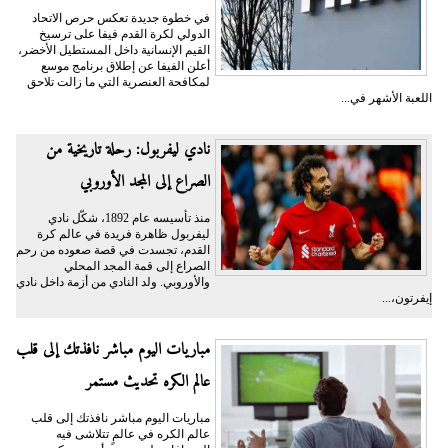
في خطوة جديدة تعكس حرص الاتحاد
الدولي لكرة القدم فيفا على ترسيخ
القيم الإنسانية داخل المستطيل الأخضر،
أعلن الفيفا عن إطلاق برنامج موسع
لمكافحة العنصرية التي ما زالت تلاحق
اللعبة الأشهر في...
نادي ليفربول: رحلة تاريخية من
الصراع إلى المجد الأوروبي
منذ تأسيسه عام 1892، شكّل نادي
ليفربول ظاهرة فريدة في عالم كرة
القدم، تجسدت في قصة صعوده من رحم
الصراع إلى قمة المجد المحلي
والأوروبي. ولد النادي من أزمة داخل نادي
إيفرتون،...
مباريات اليوم مباشر نافذتك إلى قلب
عالم الكره تحديث مستمر
مباريات اليوم مباشر نافذتك إلى قلب
عالم الكره في عالمٍ تتلاشى فيه