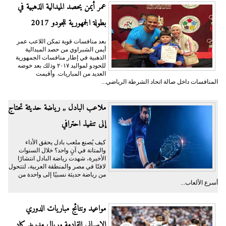
عمر أيمن يحصد الميدالية الذهبية في
بطولة الجمهورية للجودو 2017
بعد منافسات قوية تمكن اللاعب عمر
أيمن الشبراوي من حصد الميدالية
الذهبية في إطار منافسات الجمهورية
للحودو لمواليد ٢٠١٧ وذلك بعد خوضه
العديد من المباريات. وأقيمت
المنافسات داخل صالة اتحاد الشرطة الرياضي...
ملاعب البادل ,, رياضة حديثة تحتاج
إلى تنفيذ احترافي
كيف يُصنع ملعب بادل يحقق الأداء
والمتانة في آنٍ واحد؟ خلال السنوات
الأخيرة، شهدت رياضة البادل انتشارًا
لافتًا في مصر والمنطقة العربية، لتتحول
من رياضة حديثة نسبيًا إلى واحدة من
أسرع الألعاب...
مواعيد ونتائج مباريات الدوري
الإسباني القادمة وريال مدريد كاد