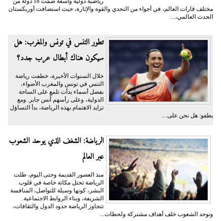
رياضية دولية واسعة ضمّت 18 دولة من
مختلف قارات العالم، في أجواء من التحدي والقوة والإثارة، حيث استضافت أوزبكستان
الحدث العالمي،...
تطور التنس في تونس والمغرب: هل
سيكون هناك أبطال عرب جدد؟
خلال السنوات الأخيرة، خطفت رياضة
التنس في تونس والمغرب الأضواء،
بفضل أسماء بدأت تلمع على الساحة
الدولية، وعلى رأسهم أُنس جابر. ومع
تزايد الاهتمام بهذه الرياضة، بدأ التساؤل
يطفو: هل نحن على...
الرياضة: الشغف الذي يوحد الشعوب
عبر العالم
منذ العصور القديمة وحتى اليوم، ظلت
الرياضة تحتل مكانة خاصة في قلوب
البشر، كونها وسيلة للتواصل، المنافسة
الشريفة، وبناء الروابط الاجتماعية.
تتجاوز الرياضة حدود الدول والثقافات،
وتوحد الشعوب خلف أهداف مشتركة ولحظات...