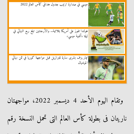
ميسي في صدارة ترتيب جدول هدافي كأس العالم 2022
هولندا تفوز على أمريكا بثلاثية.. والأرجنتين تبلغ ربع النهائي في
ليلة «ألفية ميسي»
نيمار يزف بشرى سارة للبرازيل قبل مواجهة كوريا في ثمن نهائي
المونديال
وتقام اليوم الأحد 4 ديسمبر 2022، مواجهتان
ناريتان فى بطولة كأس العالم التى تحمل النسخة رقم