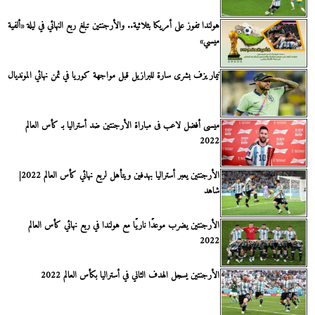
هولندا تفوز على أمريكا بثلاثية.. والأرجنتين تبلغ ربع النهائي في ليلة «ألفية
ميسي»
نيمار يزف بشرى سارة للبرازيل قبل مواجهة كوريا في ثمن نهائي المونديال
ميسى أفضل لاعب فى مباراة الأرجنتين ضد أستراليا بـ كأس العالم
2022
الأرجنتين يعبر أستراليا بهدفين ويتأهل لربع نهائي كأس العالم 2022|
شاهد
الأرجنتين يضرب موعدًا ناريًا مع هولندا في ربع نهائي كأس العالم
2022
الأرجنتين يسجل الهدف الثاني في أستراليا بكأس العالم 2022