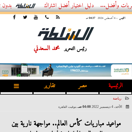
ل...
أفضل اشتراك IPTV بدون تقطيع 2026 – دليل المشاهد العصري
الخميس
، 6 أغسطس 2026
04:37 مـ
محمد السعدني
رئيس التحرير
الرئيسية
مصر
تقارير
رياضة
الأحد، 4 ديسمبر 2022
04:00 صـ
بتوقيت القاهرة
2022-12-04 04:00:44
مواعيد مباريات كأس العالم.. مواجهة نارية بين