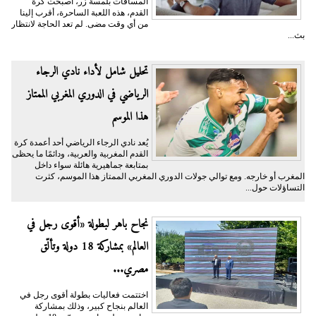
المسافات بلمسة زر، أصبحت كرة
القدم، هذه اللعبة الساحرة، أقرب إلينا
من أي وقت مضى. لم تعد الحاجة لانتظار
بث...
تحليل شامل لأداء نادي الرجاء
الرياضي في الدوري المغربي الممتاز
هذا الموسم
يُعد نادي الرجاء الرياضي أحد أعمدة كرة
القدم المغربية والعربية، ودائمًا ما يحظى
بمتابعة جماهيرية هائلة سواء داخل
المغرب أو خارجه. ومع توالي جولات الدوري المغربي الممتاز هذا الموسم، كثرت
التساؤلات حول...
نجاح باهر لبطولة «أقوى رجل في
العالم» بمشاركة 18 دولة وتألّق
مصري...
اختتمت فعاليات بطولة أقوى رجل في
العالم بنجاح كبير، وذلك بمشاركة