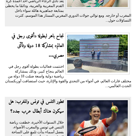
يُعد نادي الرجاء الرياضي أحد أعمدة كرة
القدم المغربية والعربية، ودائمًا ما يحظى
بمتابعة جماهيرية هائلة سواء داخل
المغرب أو خارجه. ومع توالي جولات الدوري المغربي الممتاز هذا الموسم، كثرت
التساؤلات حول...
نجاح باهر لبطولة «أقوى رجل في
العالم» بمشاركة 18 دولة وتألّق
مصري...
اختتمت فعاليات بطولة أقوى رجل في
العالم بنجاح كبير، وذلك بمشاركة
رياضية دولية واسعة ضمّت 18 دولة من
مختلف قارات العالم، في أجواء من التحدي والقوة والإثارة، حيث استضافت أوزبكستان
الحدث العالمي،...
تطور التنس في تونس والمغرب: هل
سيكون هناك أبطال عرب جدد؟
خلال السنوات الأخيرة، خطفت رياضة
التنس في تونس والمغرب الأضواء،
بفضل أسماء بدأت تلمع على الساحة