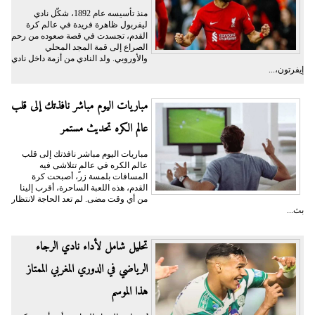
منذ تأسيسه عام 1892، شكّل نادي
ليفربول ظاهرة فريدة في عالم كرة
القدم، تجسدت في قصة صعوده من رحم
الصراع إلى قمة المجد المحلي
والأوروبي. ولد النادي من أزمة داخل نادي
إيفرتون،...
مباريات اليوم مباشر نافذتك إلى قلب
عالم الكره تحديث مستمر
مباريات اليوم مباشر نافذتك إلى قلب
عالم الكره في عالمٍ تتلاشى فيه
المسافات بلمسة زر، أصبحت كرة
القدم، هذه اللعبة الساحرة، أقرب إلينا
من أي وقت مضى. لم تعد الحاجة لانتظار
بث...
تحليل شامل لأداء نادي الرجاء
الرياضي في الدوري المغربي الممتاز
هذا الموسم