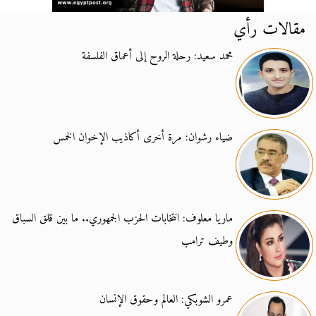
مقالات رأي
محمد سعيد: رحلة الروح إلى أعماق الفلسفة
ضياء رشوان: مرة أخرى أكاذيب الإخوان الخمس
ماريا معلوف: انتخابات الحزب الجمهوري.. ما بين قلق السباق
وطيف ترامب
عمرو الشوبكي: العالم وحقوق الإنسان