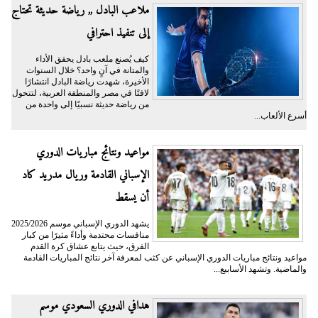
ملاعب البادل ,, رياضة حديثة تحتاج
إلى تنفيذ احترافي
كيف يُصنع ملعب بادل يحقق الأداء
والمتانة في آنٍ واحد؟ خلال السنوات
الأخيرة، شهدت رياضة البادل انتشارًا
لافتًا في مصر والمنطقة العربية، لتتحول
من رياضة حديثة نسبيًا إلى واحدة من
أسرع الألعاب...
مواعيد ونتائج مباريات الدوري
الإسباني القادمة وريال مدريد كاد
أن يسقط
يشهد الدوري الإسباني موسم 2025/2026
منافسات محتدمة وأداءً مثيرًا من كبار
الفرق، حيث يتابع عشاق كرة القدم
مواعيد ونتائج مباريات الدوري الإسباني عن كثب لمعرفة آخر نتائج المباريات القادمة
والماضية. وتشهد الأسابيع...
هدافي الدوري السعودي موسم