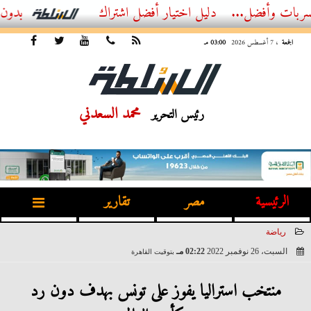
...
أفضل اشتراك IPTV بدون تقطيع 2026 – دليل المشاهد العصري
الجمعة
، 7 أغسطس 2026
03:00 مـ
محمد السعدني
رئيس التحرير
الرئيسية
مصر
تقارير
رياضة
السبت، 26 نوفمبر 2022
02:22 مـ
بتوقيت القاهرة
2022-11-26 14:22:57
منتخب استراليا يفوز على تونس بهدف دون رد