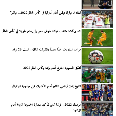
انطلاق مباراة تونس أمام أستراليا في كأس العالم 2022.. مباشر”
محمد بركات: منتخب هولندا ملوش طعم ولن يستمر طويلا في كأس العالم
مواعيد المباريات محليًا وعالميًا والقنوات الناقلة.. السبت 26 نوفمبر
تشكيل السعودية المتوقع أمام بولندا بكأس العالم 2022
التاريخ ينحاز لراقصى التانجو أمام المكسيك قبل مواجهة المونديال
مونديال 2022.. فرنسا تسعى لتأكيد صدارة المجموعة الرابعة أمام
الدنمارك