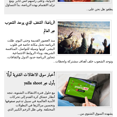
الدولية، وعلى رأسهم أُنس جابر. ومع
تزايد الاهتمام بهذه الرياضة، بدأ التساؤل
يطفو: هل نحن على...
الرياضة: الشغف الذي يوحد الشعوب
عبر العالم
منذ العصور القديمة وحتى اليوم، ظلت
الرياضة تحتل مكانة خاصة في قلوب
البشر، كونها وسيلة للتواصل، المنافسة
الشريفة، وبناء الروابط الاجتماعية.
تتجاوز الرياضة حدود الدول والثقافات،
وتوحد الشعوب خلف أهداف مشتركة ولحظات...
أخبار سوق الانتقالات الشتوية أولًا
بأول عبر yalla shoot
مع حلول فترة الانتقالات الشتوية، تتجه
أنظار عشاق كرة القدم إلى تحركات
الأندية العالمية في سبيل تدعيم صفوفها
وتحسين مراكزها في البطولات
المختلفة. وفي ظل الزخم الكبير الذي
يشهده السوق الشتوي من...