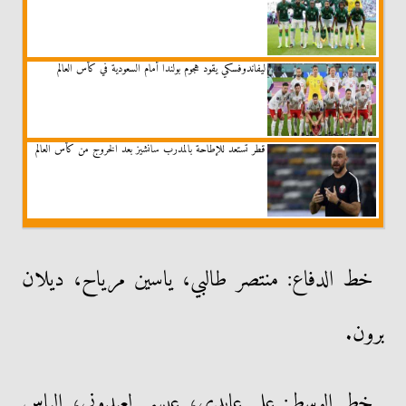
ليفاندوفسكي يقود هجوم بولندا أمام السعودية في كأس العالم
قطر تستعد للإطاحة بالمدرب سانشيز بعد الخروج من كأس العالم
خط الدفاع: منتصر طالبي، ياسين مرياح، ديلان
برون.
خط الوسط: علي عابدي، عيسى لعيدوني، إلياس