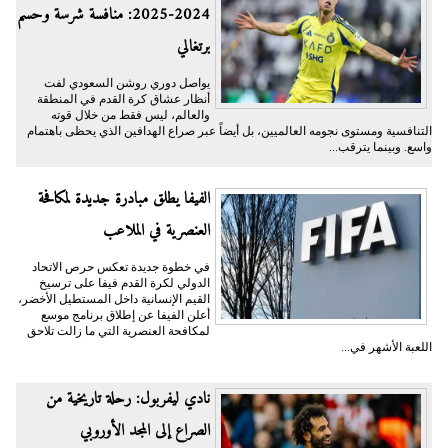
2024-2025: منافسة شرسة وحسم
برتغالي
يواصل دوري روشن السعودي لفت
أنظار عشاق كرة القدم في المنطقة
والعالم، ليس فقط من خلال قوته
التنافسية ومستوى نجومه العالميين، بل أيضاً عبر صراع الهدافين الذي يحظى باهتمام
واسع. وبينما يترقب...
الفيفا يطلق مبادرة جديدة لمكافحة
العنصرية في الملاعب
في خطوة جديدة تعكس حرص الاتحاد
الدولي لكرة القدم فيفا على ترسيخ
القيم الإنسانية داخل المستطيل الأخضر،
أعلن الفيفا عن إطلاق برنامج موسع
لمكافحة العنصرية التي ما زالت تلاحق
اللعبة الأشهر في...
نادي ليفربول: رحلة تاريخية من
الصراع إلى المجد الأوروبي