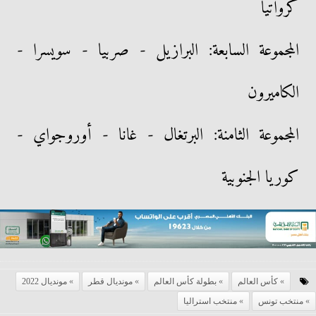
كرواتيا
المجموعة السابعة: البرازيل - صربيا - سويسرا -
الكاميرون
المجموعة الثامنة: البرتغال - غانا - أوروجواي -
كوريا الجنوبية
كأس العالم
بطولة كأس العالم
مونديال قطر
مونديال 2022
منتخب تونس
منتخب استراليا