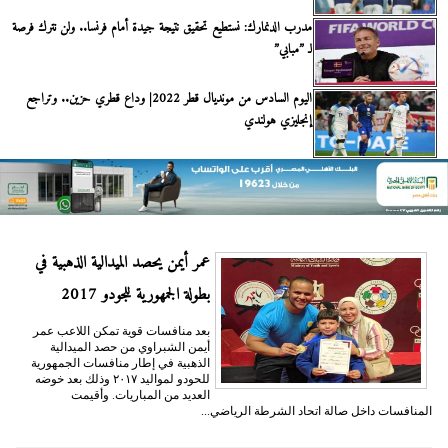
مدرب الدنمارك: نستطيع تحقيق نتيجة جيدة أمام فرنسا.. ولن نترك فرصة
لـ ”مبابي”
اليوم السادس من مونديال قطر 2022| وداع قطري حزين.. وتراجع
إنجليزي هولندي
عمر أيمن يحصد الميدالية الذهبية في
بطولة الجمهورية للجودو 2017
بعد منافسات قوية تمكن اللاعب عمر
أيمن الشبراوي من حصد الميدالية
الذهبية في إطار منافسات الجمهورية
للحودو لمواليد ٢٠١٧ وذلك بعد خوضه
العديد من المباريات. وأقيمت
المنافسات داخل صالة اتحاد الشرطة الرياضي...