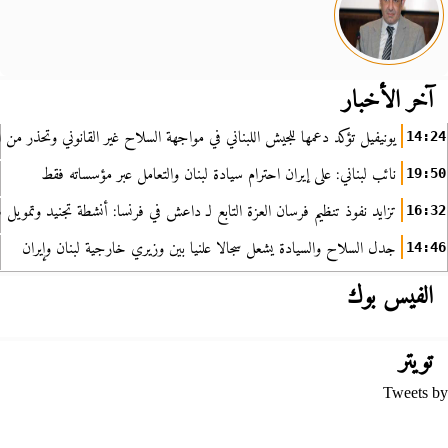
آخر الأخبار
يونيفيل تؤكد دعمها للجيش اللبناني في مواجهة السلاح غير القانوني وتحذر من ا
14:24
نائب لبناني: على إيران احترام سيادة لبنان والتعامل عبر مؤسساته فقط
19:50
تزايد نفوذ تنظيم فرسان العزة التابع لـ داعش في فرنسا: أنشطة تجنيد وتمويل
16:32
جدل السلاح والسيادة يشعل سجالا علنيا بين وزيري خارجية لبنان وإيران
14:46
الفيس بوك
تويتر
Tweets by