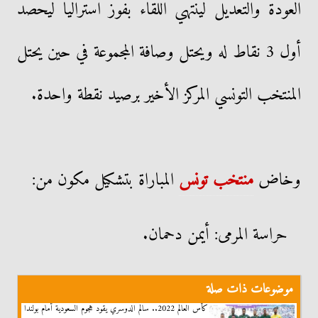
العودة والتعديل لينتهي اللقاء بفوز استراليا ليحصد
أول 3 نقاط له ويحتل وصافة المجموعة في حين يحتل
المنتخب التونسي المركز الأخير برصيد نقطة واحدة.
وخاض
منتخب تونس
المباراة بتشكيل مكون من:
حراسة المرمى: أيمن دحمان.
موضوعات ذات صلة
كأس العالم 2022.. سالم الدوسري يقود هجوم السعودية أمام بولندا