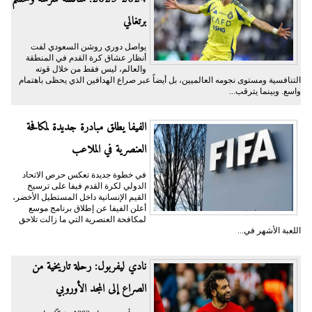
برتغالي
يواصل دوري روشن السعودي لفت
أنظار عشاق كرة القدم في المنطقة
والعالم، ليس فقط من خلال قوته
التنافسية ومستوى نجومه العالميين، بل أيضاً عبر صراع الهدافين الذي يحظى باهتمام
واسع. وبينما يترقب...
الفيفا يطلق مبادرة جديدة لمكافحة
العنصرية في الملاعب
في خطوة جديدة تعكس حرص الاتحاد
الدولي لكرة القدم فيفا على ترسيخ
القيم الإنسانية داخل المستطيل الأخضر،
أعلن الفيفا عن إطلاق برنامج موسع
لمكافحة العنصرية التي ما زالت تلاحق
اللعبة الأشهر في...
نادي ليفربول: رحلة تاريخية من
الصراع إلى المجد الأوروبي