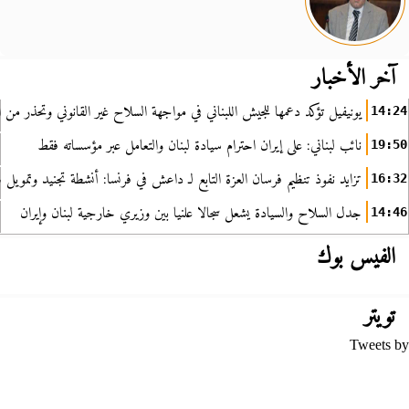
آخر الأخبار
يونيفيل تؤكد دعمها للجيش اللبناني في مواجهة السلاح غير القانوني وتحذر من ا
14:24
نائب لبناني: على إيران احترام سيادة لبنان والتعامل عبر مؤسساته فقط
19:50
تزايد نفوذ تنظيم فرسان العزة التابع لـ داعش في فرنسا: أنشطة تجنيد وتمويل
16:32
جدل السلاح والسيادة يشعل سجالا علنيا بين وزيري خارجية لبنان وإيران
14:46
الفيس بوك
تويتر
Tweets by