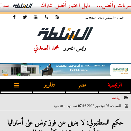
ضل...
أفضل اشتراك IPTV بدون تقطيع 2026 – دليل المشاهد العصري
الجمعة
، 7 أغسطس 2026
09:07 صـ
محمد السعدني
رئيس التحرير
الرئيسية
مصر
تقارير
رياضة
السبت، 26 نوفمبر 2022
07:16 صـ
بتوقيت القاهرة
2022-11-26 07:16:32
حكيم السطنبولي: لا بديل عن فوز تونس على أستراليا