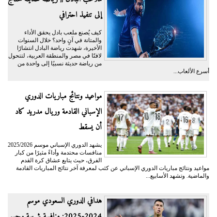
إلى تنفيذ احترافي
كيف يُصنع ملعب بادل يحقق الأداء
والمتانة في آنٍ واحد؟ خلال السنوات
الأخيرة، شهدت رياضة البادل انتشارًا
لافتًا في مصر والمنطقة العربية، لتتحول
من رياضة حديثة نسبيًا إلى واحدة من
أسرع الألعاب...
مواعيد ونتائج مباريات الدوري
الإسباني القادمة وريال مدريد كاد
أن يسقط
يشهد الدوري الإسباني موسم 2025/2026
منافسات محتدمة وأداءً مثيرًا من كبار
الفرق، حيث يتابع عشاق كرة القدم
مواعيد ونتائج مباريات الدوري الإسباني عن كثب لمعرفة آخر نتائج المباريات القادمة
والماضية. وتشهد الأسابيع...
هدافي الدوري السعودي موسم
2024-2025: منافسة شرسة وحسم