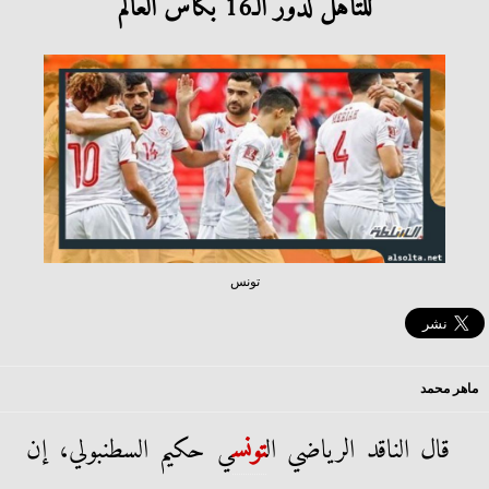
للتأهل لدور الـ16 بكأس العالم
تونس
ماهر محمد
قال الناقد الرياضي ال
تونس
ي حكيم السطنبولي، إن