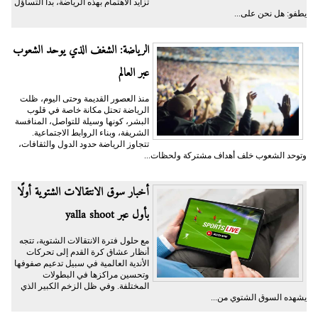
تزايد الاهتمام بهذه الرياضة، بدأ التساؤل
يطفو: هل نحن على...
الرياضة: الشغف الذي يوحد الشعوب
عبر العالم
منذ العصور القديمة وحتى اليوم، ظلت
الرياضة تحتل مكانة خاصة في قلوب
البشر، كونها وسيلة للتواصل، المنافسة
الشريفة، وبناء الروابط الاجتماعية.
تتجاوز الرياضة حدود الدول والثقافات،
وتوحد الشعوب خلف أهداف مشتركة ولحظات...
أخبار سوق الانتقالات الشتوية أولًا
بأول عبر yalla shoot
مع حلول فترة الانتقالات الشتوية، تتجه
أنظار عشاق كرة القدم إلى تحركات
الأندية العالمية في سبيل تدعيم صفوفها
وتحسين مراكزها في البطولات
المختلفة. وفي ظل الزخم الكبير الذي
يشهده السوق الشتوي من...