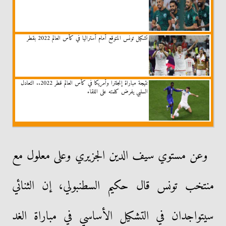
تشكيل تونس المتوقع أمام أستراليا في كأس العالم 2022 بقطر
نتيجة مباراة إنجلترا وأمريكا في كأس العالم قطر 2022.. التعادل
السلبي يفرض كلمته على اللقاء
وعن مستوي سيف الدين الجزيري وعلى معلول مع
منتخب تونس قال حكيم السطنبولي، إن الثنائي
سيتواجدان في التشكيل الأساسي في مباراة الغد