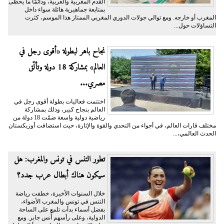
القدم المغربية والعربية، ودائمًا ما يحظى
بمتابعة جماهيرية هائلة سواء داخل
المغرب أو خارجه. ومع توالي جولات الدوري المغربي الممتاز هذا الموسم، كثرت
التساؤلات حول...
نجاح باهر لبطولة «أقوى رجل في
العالم» بمشاركة 18 دولة وتألّق
مصري...
اختتمت فعاليات بطولة أقوى رجل في
العالم بنجاح كبير، وذلك بمشاركة
رياضية دولية واسعة ضمّت 18 دولة من
مختلف قارات العالم، في أجواء من التحدي والقوة والإثارة، حيث استضافت أوزبكستان
الحدث العالمي،...
تطور التنس في تونس والمغرب: هل
سيكون هناك أبطال عرب جدد؟
خلال السنوات الأخيرة، خطفت رياضة
التنس في تونس والمغرب الأضواء،
بفضل أسماء بدأت تلمع على الساحة
الدولية، وعلى رأسهم أُنس جابر. ومع