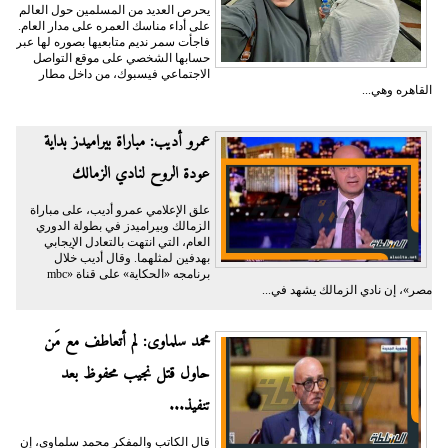
يحرص العديد من المسلمين حول العالم
على أداء مناسك العمره على مدار العام.
فاجأت سمر نديم متابعيها بصوره لها عبر
حسابها الشخصي على موقع التواصل
الاجتماعي فيسبوك، من داخل مطار
القاهره وهي...
عمرو أديب: مباراة بيراميدز بداية
عودة الروح لنادي الزمالك
علق الإعلامي عمرو أديب، على مباراة
الزمالك وبيراميدز في بطولة الدوري
العام، التي انتهت بالتعادل الإيجابي
بهدفين لمثلهما. وقال أديب خلال
برنامجه «الحكاية» على قناة «mbc
مصر»، إن نادي الزمالك يشهد في...
محمد سلماوى: لم أتعاطف مع مَن
حاول قتل نجيب محفوظ بعد
تنفيذ...
قال الكاتب والمفكر محمد سلماوي، إن