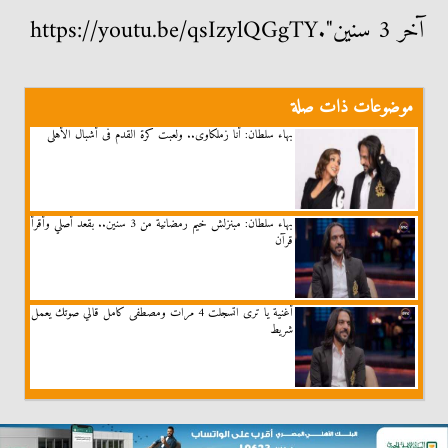
آخر 3 سنين".https://youtu.be/qsIzylQGgTY
موضوعات ذات صلة
بهاء سلطان: أنا زملكاوى.. ولعبت كرة القدم فى أشبال الأهلى
بهاء سلطان: مبنزلش خيم رمضانية من 3 سنين.. بقعد أصلي وأقرأ
قرآن
أغنية يا ترى اتسجلت 4 مرات ومصطفى كامل قالي صوتك يعمل
شريط