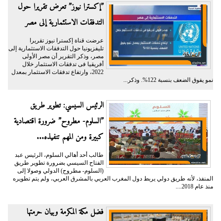
”إكسترا نيوز” تعرض تقريرا حول
التدفقات الاستثمارية إلى مصر
عرضت قناة إكسترا نيوز تقريرا
تليفزيونيا حول التدفقات الاستثمارية إلى
مصر، وذكر التقرير أن مصر الأولى
أفريقيا فى تدفقات الاستثمار خلال
2022، وارتفاع تدفقات الاستثمار بمعدل
نمو يفوق الضعف بنسبة 122%. وذكر...
الرئيس السيسي: تطوير طريق
”السلوم- مطروح” ضرورة اقتصادية
كبيرة ومن المهم تنفيذه...
طالب أحد أهالي السلوم، الرئيس عبد
الفتاح السيسي بضرورة تطوير طريق
(السلوم- مطروح) الدولي وصولا إلى
المنفذ، لأنه طريق دولي يربط دول المغرب العربي بالمشرق العربي، ولم يتم تطويره
منذ عام 2018....
فضل مكة المكرمة وبيان حرمتها