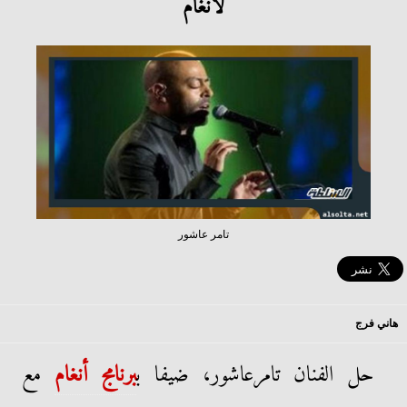
لأنغام
تامر عاشور
هاني فرج
حل الفنان تامرعاشور، ضيفا ب
برنامج أنغام
مع