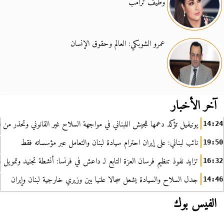
وطيف ترامب
عمرو الشوبكي: العالم وحقوق الإنسان
آخر الأخبار
يونيفيل تؤكد دعمها للجيش اللبناني في مواجهة السلاح غير القانوني وتحذر من ا
14:24
نائب لبناني: على إيران احترام سيادة لبنان والتعامل عبر مؤسساته فقط
19:50
تزايد نفوذ تنظيم فرسان العزة التابع لـ داعش في فرنسا: أنشطة تجنيد وتمويل
16:32
جدل السلاح والسيادة يشعل سجالا علنيا بين وزيري خارجية لبنان وإيران
14:46
الفيس بوك