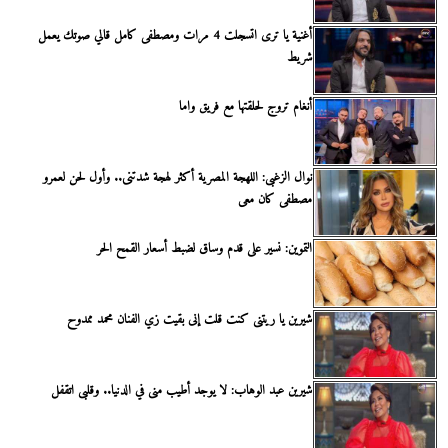
أغنية يا ترى اتسجلت 4 مرات ومصطفى كامل قالي صوتك يعمل
شريط
أنغام تروج لحلقتها مع فريق واما
نوال الزغبى: اللهجة المصرية أكثر لهجة شدتنى.. وأول لحن لعمرو
مصطفى كان معى
التموين: نسير على قدم وساق لضبط أسعار القمح الحر
شيرين يا ريتنى كنت قلت إنى بقيت زي الفنان محمد ممدوح
شيرين عبد الوهاب: لا يوجد أطيب منى في الدنيا.. وقلبى اتقفل