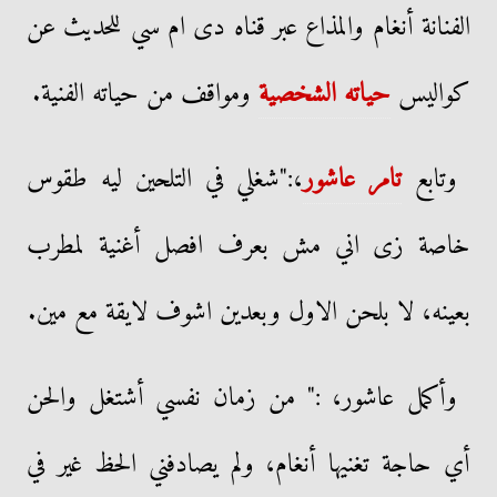
الفنانة أنغام والمذاع عبر قناه دى ام سي للحديث عن
كواليس
حياته الشخصية
ومواقف من حياته الفنية.
وتابع
تامر عاشور
،:"شغلي في التلحين ليه طقوس
خاصة زى اني مش بعرف افصل أغنية لمطرب
بعينه، لا بلحن الاول وبعدين اشوف لايقة مع مين.
وأكمل عاشور، :" من زمان نفسي أشتغل والحن
أي حاجة تغنيها أنغام، ولم يصادفني الحظ غير في