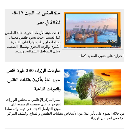
حالة الطقس غدا السبت 19-8-
2023 في مصر
أعلنت هيئة الأرصاد الجوية، حالة الطقس
غدا السبت، حيث يسود طقس معتدل
صباحا، حار رطب نهارا على القاهرة
الكبرى والوجه البحري وشمال الصعيد،
وعلى السواحل الشمالية، وشديد
الحرارة على جنوب الصعيد. كما...
معلومات الوزراء: 330 مليون شخص
حول العالم يتأثرون بتقلبات الطقس
والتغيرات المناخية
نشر المركز الإعلامي لـ مجلس الوزراء،
إنفوجرافا على صفحته الرسمية على
موقع التواصل الاجتماعي فيسبوك، سلط
من خلاله الضوء على تأثر عددًا من الأشخاص بتقلبات الطقس والمناخ. وكشف المركز
الإعلامي لمجلس الوزراء،...