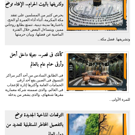
وتشريفها بالبيت الحرام.. الإفتاء توضح
يحرص كثير من المسلمين على تفقد
مكة المكرمة، أثناء أداء العمرة أو الحج،
باعتبارها مدينة دينية، تتمتع بطابع روحاني
مميز، ويتساءل البعض خلال الفترة
الماضية عن فضلها، وبيان حرمتها
وتشريفها. فضل مكة...
كأنك فى قصر.. جولة داخل أجمل
وأرقى حمام عام بالعالم
فى الطابق السادس من أحد أكبر مراكز
التسوق فى الصين يقع أحد أرقى
الحمامات العامة وأكثرها إثارة للإعجاب
فى العالم، والذى صممته شركة معمارية
مقرها شنغهاى، والذى يشعر من يدخله
للمرة الأولى...
التوقعات المناخية الجديدة توضح
بالتفصيل المخاطر المستقبلية للعديد من
دول العالم