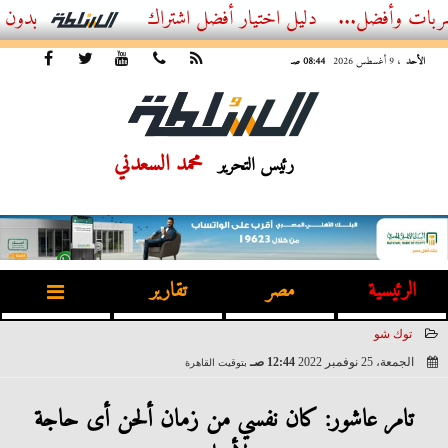
ضل...
أفضل اشتراك IPTV بدون تقطيع 2026 – دليل المشاهد العصري
الأحد
، 9 أغسطس 2026
08:44 صـ
محمد السعدني
رئيس التحرير
الرئيسية
مصر
تقارير
توك شو
الجمعة، 25 نوفمبر 2022
12:44 صـ
بتوقيت القاهرة
2022-11-25 00:44:40
تامر عاشور: كان نفسي من زمان ألحن أى حاجة