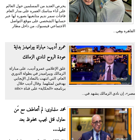
يحرص العديد من المسلمين حول العالم
على أداء مناسك العمره على مدار العام.
فاجأت سمر نديم متابعيها بصوره لها عبر
حسابها الشخصي على موقع التواصل
الاجتماعي فيسبوك، من داخل مطار
القاهره وهي...
عمرو أديب: مباراة بيراميدز بداية
عودة الروح لنادي الزمالك
علق الإعلامي عمرو أديب، على مباراة
الزمالك وبيراميدز في بطولة الدوري
العام، التي انتهت بالتعادل الإيجابي
بهدفين لمثلهما. وقال أديب خلال
برنامجه «الحكاية» على قناة «mbc
مصر»، إن نادي الزمالك يشهد في...
محمد سلماوى: لم أتعاطف مع مَن
حاول قتل نجيب محفوظ بعد
تنفيذ...