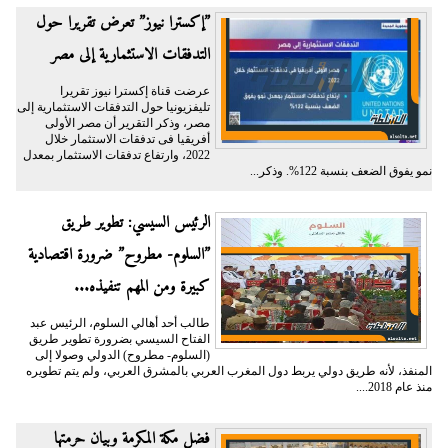
”إكسترا نيوز” تعرض تقريرا حول
التدفقات الاستثمارية إلى مصر
عرضت قناة إكسترا نيوز تقريرا
تليفزيونيا حول التدفقات الاستثمارية إلى
مصر، وذكر التقرير أن مصر الأولى
أفريقيا فى تدفقات الاستثمار خلال
2022، وارتفاع تدفقات الاستثمار بمعدل
نمو يفوق الضعف بنسبة 122%. وذكر...
الرئيس السيسي: تطوير طريق
”السلوم- مطروح” ضرورة اقتصادية
كبيرة ومن المهم تنفيذه...
طالب أحد أهالي السلوم، الرئيس عبد
الفتاح السيسي بضرورة تطوير طريق
(السلوم- مطروح) الدولي وصولا إلى
المنفذ، لأنه طريق دولي يربط دول المغرب العربي بالمشرق العربي، ولم يتم تطويره
منذ عام 2018....
فضل مكة المكرمة وبيان حرمتها