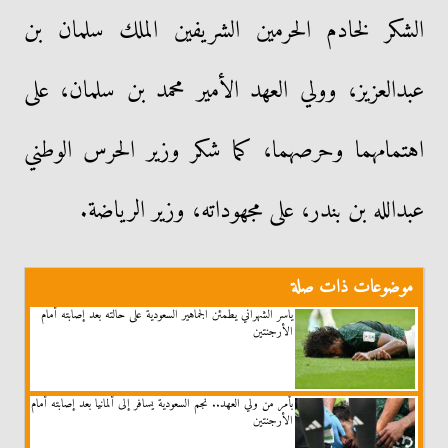
الشكر لخادم الحرمين الشريفين الملك سلمان بن
عبدالعزيز، وولي العهد الأمير محمد بن سلمان، على
اهتمامهما وحرصهما، كما شكر وزير الحرس الوطني
عبدالله بن بندر، على مجهوداته، وزير الرياضة.
موضوعات ذات صلة
ياسر الشهراني يطمئن الجماهير السعودية على حالته بعد إصابته أمام
الأرجنتين
بأمر من ولي العهد.. نجم السعودية يسافر إلى ألمانيا بعد إصابته أمام
الأرجنتين