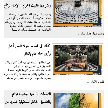
وتشريفها بالبيت الحرام.. الإفتاء توضح
يحرص كثير من المسلمين على تفقد
مكة المكرمة، أثناء أداء العمرة أو الحج،
باعتبارها مدينة دينية، تتمتع بطابع روحاني
مميز، ويتساءل البعض خلال الفترة
الماضية عن فضلها، وبيان حرمتها
وتشريفها. فضل مكة...
كأنك فى قصر.. جولة داخل أجمل
وأرقى حمام عام بالعالم
فى الطابق السادس من أحد أكبر مراكز
التسوق فى الصين يقع أحد أرقى
الحمامات العامة وأكثرها إثارة للإعجاب
فى العالم، والذى صممته شركة معمارية
مقرها شنغهاى، والذى يشعر من يدخله
للمرة الأولى...
التوقعات المناخية الجديدة توضح
بالتفصيل المخاطر المستقبلية للعديد من