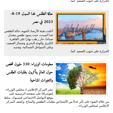
الحرارة على جنوب الصعيد. كما...
حالة الطقس غدا السبت 19-8-
2023 في مصر
أعلنت هيئة الأرصاد الجوية، حالة الطقس
غدا السبت، حيث يسود طقس معتدل
صباحا، حار رطب نهارا على القاهرة
الكبرى والوجه البحري وشمال الصعيد،
وعلى السواحل الشمالية، وشديد
الحرارة على جنوب الصعيد. كما...
معلومات الوزراء: 330 مليون شخص
حول العالم يتأثرون بتقلبات الطقس
والتغيرات المناخية
نشر المركز الإعلامي لـ مجلس الوزراء،
إنفوجرافا على صفحته الرسمية على
موقع التواصل الاجتماعي فيسبوك، سلط
من خلاله الضوء على تأثر عددًا من الأشخاص بتقلبات الطقس والمناخ. وكشف المركز
الإعلامي لمجلس الوزراء،...