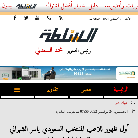
ل...
أفضل اشتراك IPTV بدون تقطيع 2026 – دليل المشاهد العصري
الأحد
، 9 أغسطس 2026
08:29 صـ
محمد السعدني
رئيس التحرير
الرئيسية
مصر
تقارير
توك شو
الخميس، 24 نوفمبر 2022
07:50 مـ
بتوقيت القاهرة
2022-11-24 19:50:04
أول ظهور للاعب المنتخب السعودي ياسر الشهراني