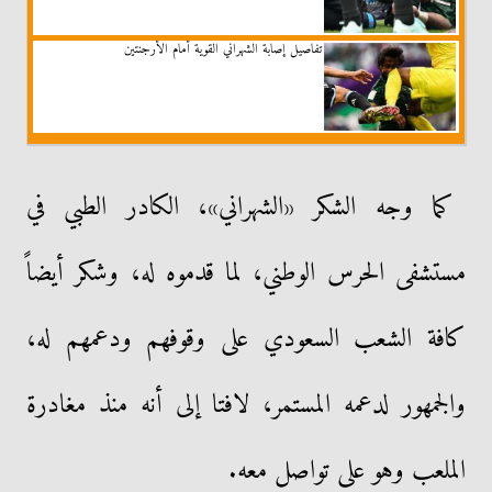
تفاصيل إصابة الشهراني القوية أمام الأرجنتين
كما وجه الشكر «الشهراني»، الكادر الطبي في
مستشفى الحرس الوطني، لما قدموه له، وشكر أيضاً
كافة الشعب السعودي على وقوفهم ودعمهم له،
والجمهور لدعمه المستمر، لافتا إلى أنه منذ مغادرة
الملعب وهو على تواصل معه.