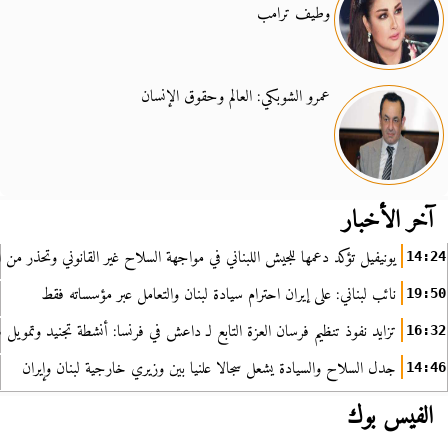
وطيف ترامب
عمرو الشوبكي: العالم وحقوق الإنسان
آخر الأخبار
يونيفيل تؤكد دعمها للجيش اللبناني في مواجهة السلاح غير القانوني وتحذر من ا
14:24
نائب لبناني: على إيران احترام سيادة لبنان والتعامل عبر مؤسساته فقط
19:50
تزايد نفوذ تنظيم فرسان العزة التابع لـ داعش في فرنسا: أنشطة تجنيد وتمويل
16:32
جدل السلاح والسيادة يشعل سجالا علنيا بين وزيري خارجية لبنان وإيران
14:46
الفيس بوك