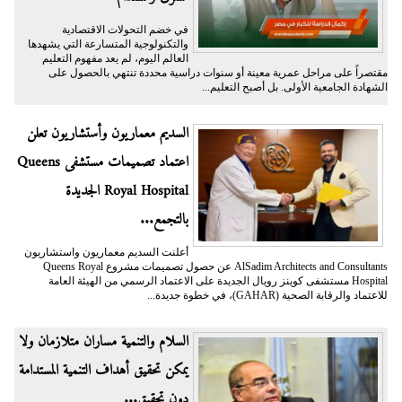
في خضم التحولات الاقتصادية
والتكنولوجية المتسارعة التي يشهدها
العالم اليوم، لم يعد مفهوم التعليم
مقتصراً على مراحل عمرية معينة أو سنوات دراسية محددة تنتهي بالحصول على
الشهادة الجامعية الأولى. بل أصبح التعليم...
السديم معماريون وأستشاريون تعلن
اعتماد تصميمات مستشفى Queens
Royal Hospital الجديدة
بالتجمع...
أعلنت السديم معماريون واستشاريون
AlSadim Architects and Consultants عن حصول تصميمات مشروع Queens Royal
Hospital مستشفى كوينز رويال الجديدة على الاعتماد الرسمي من الهيئة العامة
للاعتماد والرقابة الصحية (GAHAR)، في خطوة جديدة...
السلام والتنمية مساران متلازمان ولا
يمكن تحقيق أهداف التنمية المستدامة
دون تحقيق...