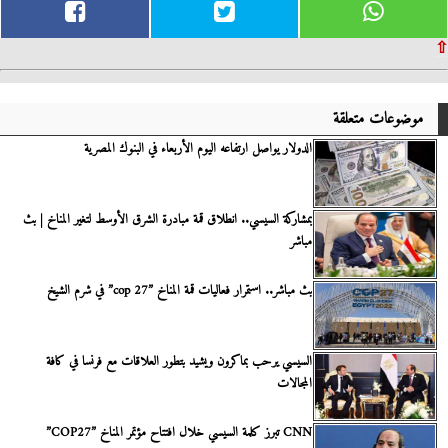
⇧
موضوعات متعلقة
الدولار يواصل ارتفاعه اليوم الأربعاء في البنوك المصرية
بمشاركة السيسي.. انطلاق قمة مبادرة الشرق الأوسط لتغير المناخ | بث
مباشر
بث مباشر.. استمرار فعاليات قمة المناخ ”cop 27” في شرم الشيخ
السيسي يرحب بماكرون ويشيد بتطور العلاقات مع فرنسا في كافة
المجالات
CNN تبرز كلمة السيسي خلال افتتاح مؤتمر المناخ ”COP27”