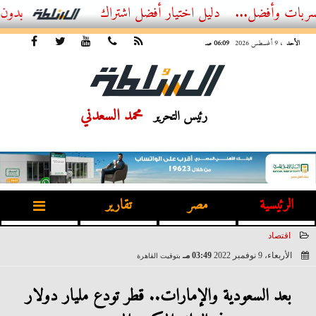
ل...
أفضل اشتراك IPTV بدون تقطيع 2026 – دليل المشاهد العصري
الأحد
، 9 أغسطس 2026
06:09 صـ
محمد السعدني
رئيس التحرير
الرئيسية
مصر
تقارير
اقتصاد
الأربعاء، 9 نوفمبر 2022
03:49 مـ
بتوقيت القاهرة
2022-11-09 15:49:56
بعد السعودية والإمارات.. قطر تودع مليار دولار