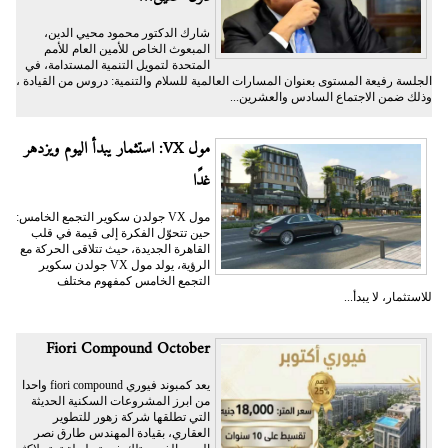
شارك الدكتور محمود محيي الدين،
المبعوث الخاص للأمين العام للأمم
المتحدة لتمويل التنمية المستدامة، في
الجلسة رفيعة المستوى بعنوان المسارات العالمية للسلام والتنمية: دروس من القيادة ،
وذلك ضمن الاجتماع السادس والعشرين...
مول VX: استثمار يبدأ اليوم ويزدهر
غدًا
مول VX جولدن سكوير التجمع الخامس:
حين تتحوّل الفكرة إلى قيمة في قلب
القاهرة الجديدة، حيث تتلاقى الحركة مع
الرؤية، يولد مول VX جولدن سكوير
التجمع الخامس كمفهوم مختلف
للاستثمار، لا يبدأ...
Fiori Compound October
يعد كمبوند فيوري fiori compound واحدا
من ابرز المشروعات السكنية الحديثة
التي تطلقها شركة زهور للتطوير
العقاري، بقيادة المهندس طارق نصر