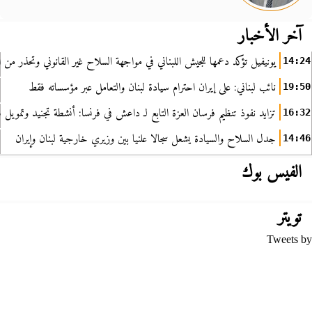
آخر الأخبار
يونيفيل تؤكد دعمها للجيش اللبناني في مواجهة السلاح غير القانوني وتحذر من ا
14:24
نائب لبناني: على إيران احترام سيادة لبنان والتعامل عبر مؤسساته فقط
19:50
تزايد نفوذ تنظيم فرسان العزة التابع لـ داعش في فرنسا: أنشطة تجنيد وتمويل
16:32
جدل السلاح والسيادة يشعل سجالا علنيا بين وزيري خارجية لبنان وإيران
14:46
الفيس بوك
تويتر
Tweets by