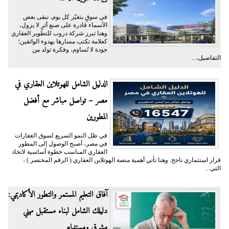
في سوقٍ يتغيّر كل يوم، تبقى بعض
الأسماء قادرة على صنع أثرٍ لا يزول،
وهنا تبرز شركة دروب للتطوير العقاري
كعلامة تكتب مسارها بهدوء الواثقين؛
جودة لا تُساوم، وفكرة تولد من
التفاصيل،...
الدليل الشامل للهوتلاين العقاري في
مصر – تواصل مباشر مع أفضل
المطورين
في ظل النمو السريع لسوق العقارات
في مصر، أصبح الوصول إلى المطور
العقاري المناسب خطوة أساسية لاتخاذ
قرار استثماري ناجح. وهنا تأتي أهمية منصة الهوتلاين العقاري ( الرقم المختصر ) ،
التي...
آفاق التعليم المستمر والتطور الأكاديمي:
دليلك الشامل لبناء مستقبل مهني
مشرق ومستدام