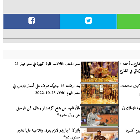
تامر حسني أنقذني أنا وأولادي من الشارع.. أحمد: 4
سعر الذهب الثلاثاء.. قفزة كبيرة في سعر عيار 21
اني في الشارع
 كيف استعدت
بعد ارتفاعه 15 جنيهًا.. تعرف على أسعار الذهب في
مصر اليوم الثلاثاء 25-10-2022
هة الزمالك فى
بالأرقام.. هل يدفع كريستيانو رونالدو ثمن الرحيل
عن ريال مدريد؟
ليوم كسوفا
بازوكا: ”جاريدو لازم يفوق واللاعيبة عليها تقديم
مستوى مميز”