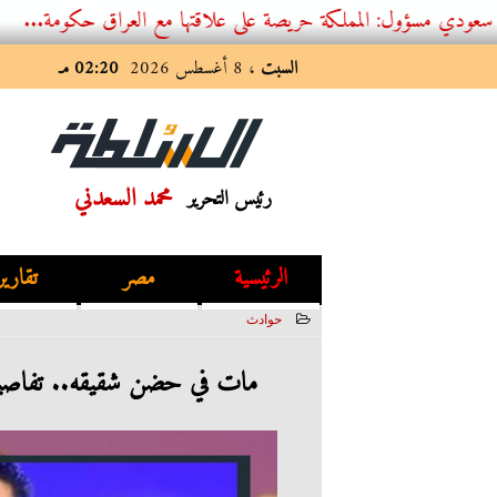
 المملكة حريصة على علاقتها مع العراق حكومة...
السبت
، 8 أغسطس 2026
02:20 مـ
محمد السعدني
رئيس التحرير
الرئيسية
مصر
تقارير
حوادث
2022-10-25 09:22:48
مات في حضن شقيقه.. تفاصيل