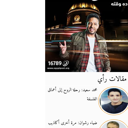
مقالات رأي
آخر
الأخبار
محمد سعيد: رحلة الروح إلى أعماق
الفلسفة
يونيفيل تؤكد دعمها ل
14:24
نائب لبناني: على إير
19:50
ضياء رشوان: مرة أخرى أكاذيب
تزايد نفوذ تنظيم فرس
16:32