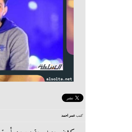
كتب
عمر احمد