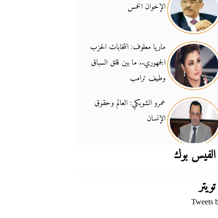
الإخوان الخمس
جدل السلاح والسيادة
14:46
ماريا معلوف: انتخابات الحزب
الجمهوري.. ما بين قلق السباق
وطيف ترامب
عمرو الشوبكي: العالم وحقوق
الإنسان
الفيس بوك
تويتر
Tweets 