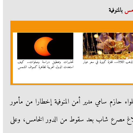
امس
بالمنوفية
ذهب الثلاثاء.. قفزة كبيرة في سعر عيار
تحذيرات وتعطيل دراسة وصلوات.. كيف
استعدت الدول العربية لظاهرة كسوف الشمس
للواء حازم سامي مدير أمن المنوفية إخطارا من مأمور
لاغ مصرع شاب بعد سقوط من الدور الخامس، وعلى