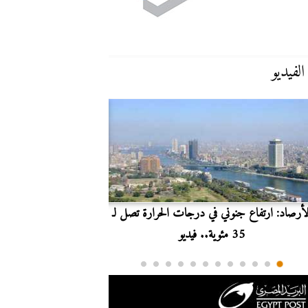
الفيديو
لأرصاد: ارتفاع جنوني في درجات الحرارة تصل لـ
بث مباشر.. مشاهدة مبارا
35 مئوية.. فيديو
الدوري ا