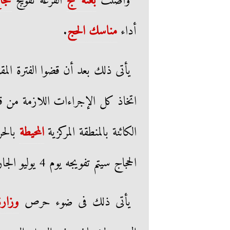
واصلت
بعثة حج
القرعة تفويج
حجا
أداء
مناسك الحج
.
يأتى ذلك بعد أن قضوا الفترة المقر
اتخاذ كل الإجراءات اللازمة من قب
الكائنة بالمنطقة المركزية
المحيطة
بالحر
الحجاج سيتم تفويجه يوم 4 يوليو الجارى.
يأتى ذلك فى ضوء حرص
وزارة