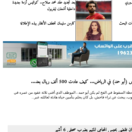
لدوري
بعد تجديد عقد محمد صلاح.. كواليس أزمة جديدة
داخلية أشعلت ليفربول
ات البحث
كارمن سليمان تخطف الأنظار بهذه الإطلالة
(أبو حمد) في الرياض... كيف عادت 500 ألف ريال بعد...
حظة السقوط في الفخ لم يكن أبو حمد ، الموظف الذي أفنى ثلاثة عقود من عمره في
ب، يبحث عن ثراء فاحش، بل كان يحلم بتأمين حياة هادئة لعائلته عبر...
ن تقضى بحبس المحامى المتهم بضرب صحفي 6 أشهر