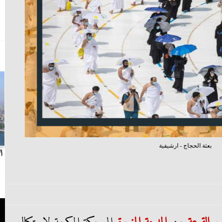
بعثة الحجاج - ارشيفية
بث مباشر.. مباراة الزمالك وسيراميكا كليوباترا في
ا
الدوري