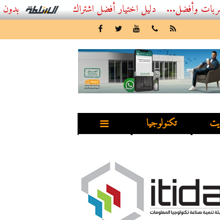
..
أفضل اشتراك IPTV بدون تقطيع 2026 – دليل المشاهد العصري
يت
تكنولوجيا