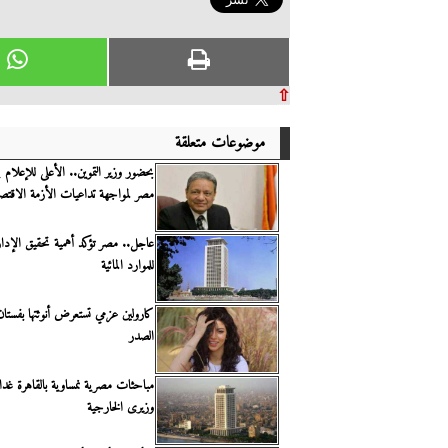
⇧
موضوعات متعلقة
بحضور وزير التموين.. الأعلى للإعلا
مصر لمواجهة تداعيات الأزمة الاقتصا
عاجل.. مصر تؤكد أهمية تحقيق الإدار
للموارد المائية
كارولين عزمي تستعرض أنوثتها بفس
الصدر
مباحثات مصرية نمساوية بالقاهرة غد
وزيرى الخارجية