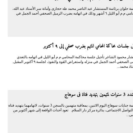
حلوان برئاسة المستشار عبد الناصر محمد طه حجازى وأمانة سر الأستاذ عبد الله،
بحبس المحامي م.م أبو الليل ٦ أشهر وذلك في اتهامه بضرب الزميل الصحفي أحمد الجمل في
جلسات محاكمة المحامي المتهم بضرب صحفي إلى ٩ أكتوبر
ار محمود الشاعر تأجيل جلسة محاكمة المحامي م م أبو الليل في اتهامه بالتعدي
بالضرب على الصحفي أحمد الجمل في منزله واستعراض القوة والنفوذ، لجلسة ٩ أكتوبر المقبل.
اذ محمد...
د فتاة فى سوهاج
قضت محكمة جنايات سوهاج اليوم الاثنين، بمعاقبة متهمين بالسجن 3 سنوات، لاتهامهما بتهديد فتاة
تواصل الاجتماعى، بدائرة مركز دار السلام. تعود أحداث الواقعة إلى شهر أكتوبر من
ى...