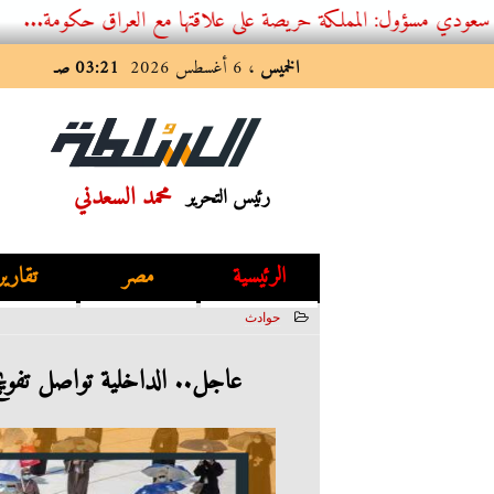
 المملكة حريصة على علاقتها مع العراق حكومة...
الخميس
، 6 أغسطس 2026
03:21 صـ
محمد السعدني
رئيس التحرير
الرئيسية
مصر
تقارير
حوادث
2022-07-02 18:51:15
عاجل.. الداخلية تواصل تفويج 