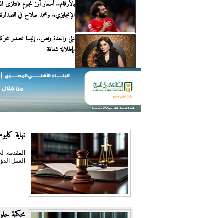
بالأرقام.. أسعار أبرز نجوم فانتازى ا
الإنجليزي.. ومحمد صلاح في الصدارة
على واحدة ونص.. إليسا تتصدر محرك
بإطلالة شفافة
نهاية كابوس 
المقدمة: ل
العمل الدؤو
محكمة حلوا