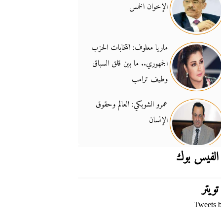
الإخوان الخمس
جدل السلاح والسيادة
14:46
ماريا معلوف: انتخابات الحزب
الجمهوري.. ما بين قلق السباق
وطيف ترامب
عمرو الشوبكي: العالم وحقوق
الإنسان
الفيس بوك
تويتر
Tweets 