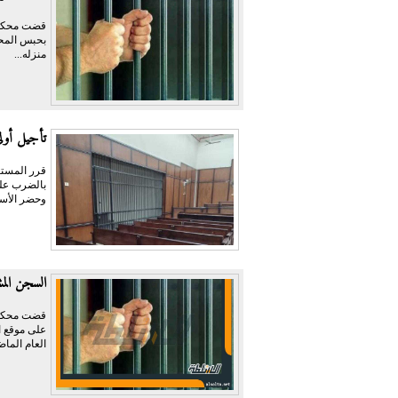
قضت محكمة 
منزله...
تأجيل أولى 
قرر المستش
وحضر الأست
السجن المشدد 3 سنوات لمتهمين بتهدي
على موقع ال
العام الماض