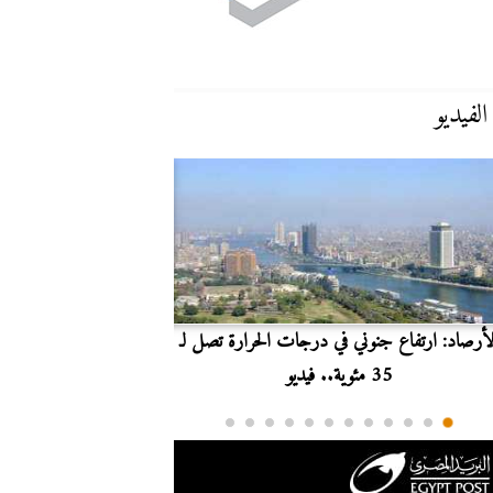
الفيديو
لأرصاد: ارتفاع جنوني في درجات الحرارة تصل لـ
بث مباشر.. مشاهدة مبارا
35 مئوية.. فيديو
الدوري ا