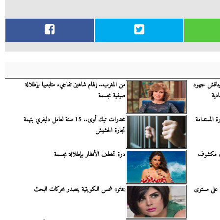
م يناقش جهود
من المغرب.. إلهام شاهين تفاجيء متابعيها بإطلالة
دية
صيفية مجسمة
ة المستدامة
مخدرات تيك أوى.. 15 سنة لعامل دليفري بتهمة
تجارة الحشيش
تان مكشوف
درة تخطف الأنظار بإطلالة مجسمة
ا على مستوى
«تاتو» شمس الكويتية يتصدر محركات البحث