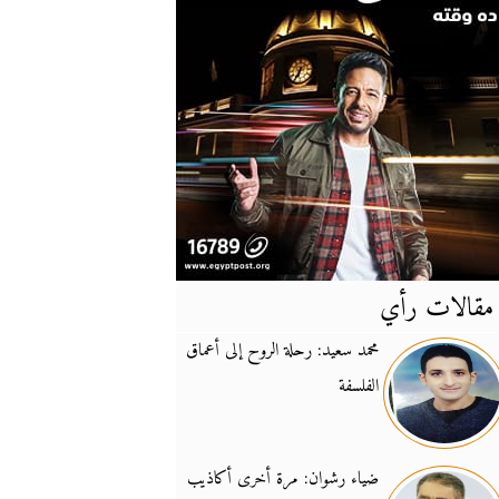
مقالات رأي
آخر
الأخبار
محمد سعيد: رحلة الروح إلى أعماق
الفلسفة
يونيفيل تؤكد دعمها ل
14:24
نائب لبناني: على إير
19:50
ضياء رشوان: مرة أخرى أكاذيب
تزايد نفوذ تنظيم فرس
16:32