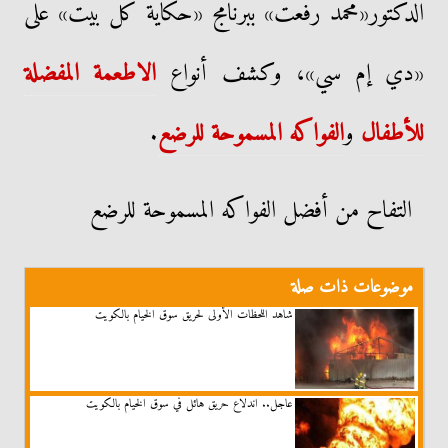
الدكتور«محمد رفعت» ببرنامج «حكاية كل بيت» على
«دي إم سي»، وكشف أنواع
الاطعمة المفضلة
للأطفال
و
الفواكه المسموحة للرضع
.
التفاح من أفضل الفواكه المسموحة للرضع
موضوعات ذات صلة
شاهد اللحظات الأولى لحريق سوق الخيام بالكويت
عاجل.. اندلاع حريق هائل في سوق الخيام بالكويت