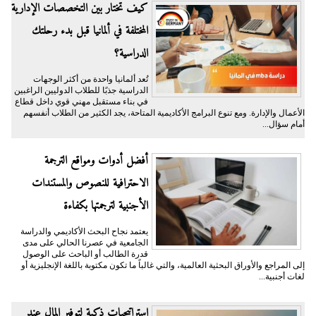
كيف تختار بين التخصصات الإدارية
المختلفة في ألمانيا قبل بدء رحلتك
الدراسية؟
تُعد ألمانيا واحدة من أكثر الوجهات
الدراسية جذبًا للطلاب الدوليين الراغبين
في بناء مستقبل مهني قوي داخل قطاع
الأعمال والإدارة. ومع تنوع البرامج الأكاديمية المتاحة، يجد الكثير من الطلاب أنفسهم
أمام سؤال...
أفضل أدوات ومواقع الترجمة
الاحترافية للنصوص والمستندات
الأجنبية لترجمتها بكفاءة
يعتمد نجاح البحث الأكاديمي والدراسة
الجامعية في عصرنا الحالي على مدى
قدرة الطالب أو الباحث على الوصول
إلى المراجع والأوراق البحثية العالمية، والتي غالباً ما تكون مكتوبة باللغة الإنجليزية أو
لغات أجنبية...
​استراتيجيات ذكية لتوفير المال عند