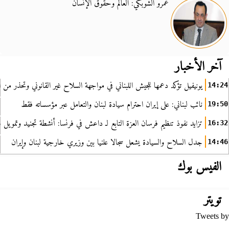
عمرو الشوبكي: العالم وحقوق الإنسان
آخر الأخبار
يونيفيل تؤكد دعمها للجيش اللبناني في مواجهة السلاح غير القانوني وتحذر من ا
14:24
نائب لبناني: على إيران احترام سيادة لبنان والتعامل عبر مؤسساته فقط
19:50
تزايد نفوذ تنظيم فرسان العزة التابع لـ داعش في فرنسا: أنشطة تجنيد وتمويل
16:32
جدل السلاح والسيادة يشعل سجالا علنيا بين وزيري خارجية لبنان وإيران
14:46
الفيس بوك
تويتر
Tweets by