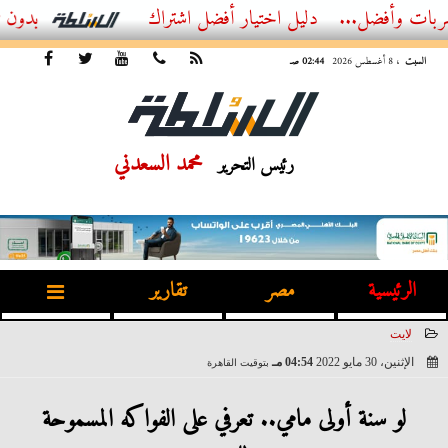
...
أفضل اشتراك IPTV بدون تقطيع 2026 – دليل المشاهد العصري
السبت
، 8 أغسطس 2026
02:44 صـ
محمد السعدني
رئيس التحرير
الرئيسية
مصر
تقارير
لايت
الإثنين، 30 مايو 2022
04:54 مـ
بتوقيت القاهرة
2022-05-30 16:54:29
لو سنة أولى مامي.. تعرفي على الفواكه المسموحة