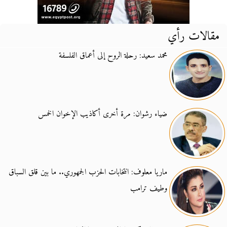
مقالات رأي
محمد سعيد: رحلة الروح إلى أعماق الفلسفة
ضياء رشوان: مرة أخرى أكاذيب الإخوان الخمس
ماريا معلوف: انتخابات الحزب الجمهوري.. ما بين قلق السباق
وطيف ترامب