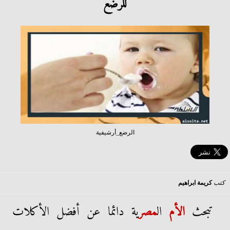
للرضع
الرضع_أرشيفية
كتب
كريمة ابراهيم
تبحث
الأم
ال
مصر
ية دائما عن أفضل الأكلات