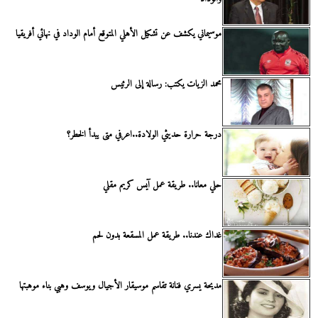
موسيماني يكشف عن تشكيل الأهلي المتوقع أمام الوداد في نهائي أفريقيا
محمد الزيات يكتب: رسالة إلى الرئيس
درجة حرارة حديثي الولادة..اعرفي متى يبدأ الخطر؟
حلي معانا.. طريقة عمل آيس كريم مقلي
غداك عندنا.. طريقة عمل المسقعة بدون لحم
مديحة يسري فنانة تقاسم موسيقار الأجيال ويوسف وهبي بناء موهبتها