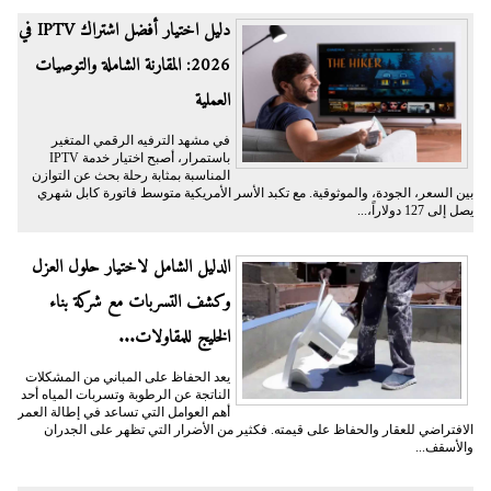
دليل اختيار أفضل اشتراك IPTV في
2026: المقارنة الشاملة والتوصيات
العملية
في مشهد الترفيه الرقمي المتغير
باستمرار، أصبح اختيار خدمة IPTV
المناسبة بمثابة رحلة بحث عن التوازن
بين السعر، الجودة، والموثوقية. مع تكبد الأسر الأمريكية متوسط فاتورة كابل شهري
يصل إلى 127 دولاراً،...
الدليل الشامل لاختيار حلول العزل
وكشف التسربات مع شركة بناء
الخليج للمقاولات...
يعد الحفاظ على المباني من المشكلات
الناتجة عن الرطوبة وتسربات المياه أحد
أهم العوامل التي تساعد في إطالة العمر
الافتراضي للعقار والحفاظ على قيمته. فكثير من الأضرار التي تظهر على الجدران
والأسقف...