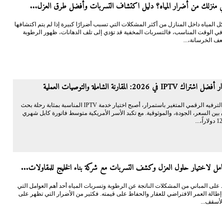
منزلك من أضرار المياه؟ دليل اكتشاف التسربات وأفضل طرق العزل...
 المياه داخل المنازل من أكثر المشكلات التي تسبب أضرارًا كبيرة إذا لم يتم اكتشافها
في الوقت المناسب، فالتسربات المخفية قد تؤدي إلى تلف الدهانات، ظهور الرطوبة
ف الخرسانة،...
I في 2026: المقارنة الشاملة والتوصيات العملية
في مشهد الترفيه الرقمي المتغير باستمرار، أصبح اختيار خدمة IPTV المناسبة بمثابة رحلة بحث
بين السعر، الجودة، والموثوقية. مع تكبد الأسر الأمريكية متوسط فاتورة كابل شهري
شامل لاختيار حلول العزل وكشف التسربات مع شركة بناء الخليج للمقاولات...
 على المباني من المشكلات الناتجة عن الرطوبة وتسربات المياه أحد أهم العوامل التي
طالة العمر الافتراضي للعقار والحفاظ على قيمته. فكثير من الأضرار التي تظهر على
لأسقف...