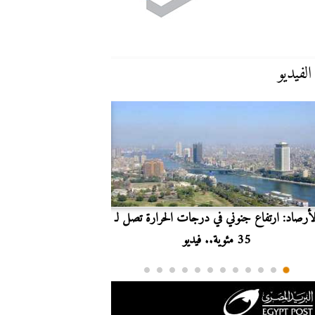
الفيديو
لأرصاد: ارتفاع جنوني في درجات الحرارة تصل لـ
بث مباشر.. مشاهدة مبارا
35 مئوية.. فيديو
الدوري ا