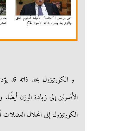
سمير مرقص لـ ”الشاهد”: الأقباط أصابهم القلق
بعد زو
والتوتر بعد وصول جماعة الإخوان للحكم
لتجنب 
و الكورتيزول بحد ذاته قد يؤ
الأنسولين إلى زيادة الوزن أيضًا. 
الكورتيزول إلى انحلال العضلات أي