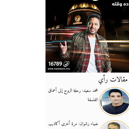
مقالات رأي
آخر
الأخبار
محمد سعيد: رحلة الروح إلى أعماق
الفلسفة
يونيفيل تؤكد دعمها ل
14:24
نائب لبناني: على إير
19:50
ضياء رشوان: مرة أخرى أكاذيب
تزايد نفوذ تنظيم فرس
16:32