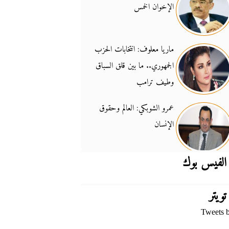
الإخوان الخمس
جدل السلاح والسيادة
14:46
ماريا معلوف: انتخابات الحزب
الجمهوري.. ما بين قلق السباق
وطيف ترامب
عمرو الشوبكي: العالم وحقوق
الإنسان
الفيس بوك
تويتر
Tweets 