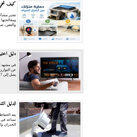
كيف تحمي 
تعتبر مشاكل
ومعالجتها 
والعفن، ضع
دليل اختيار أفضل اشتراك PTV
عن التوازن 
يصل إلى 127 دولاراً،...
الدليل ال
يعد الحفاظ
تساعد في إ
الجدران وا