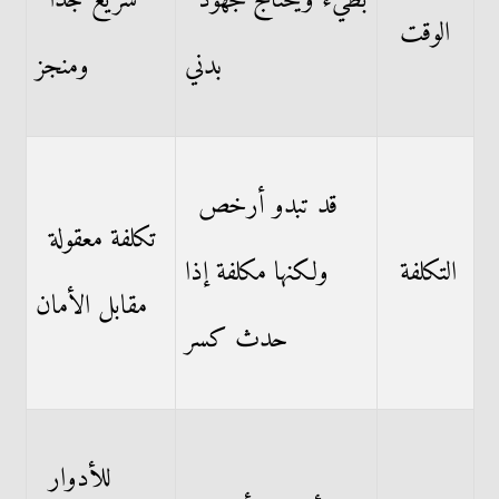
بطيء ويحتاج مجهود
سريع جداً
الوقت
بدني
ومنجز
قد تبدو أرخص
تكلفة معقولة
التكلفة
ولكنها مكلفة إذا
مقابل الأمان
حدث كسر
للأدوار