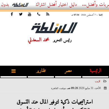
...
أفضل اشتراك IPTV بدون تقطيع 2026 – دليل المشاهد العصري
الجمعة
، 7 أغسطس 2026
07:36 مـ
محمد السعدني
رئيس التحرير
الرئيسية
مصر
تقارير
لايت
الأحد، 31 مايو 2026
09:20 صـ
بتوقيت القاهرة
2026-05-31 09:20:38
​استراتيجيات ذكية لتوفير المال عند التسوق