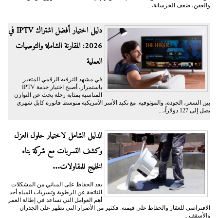
والعفن، ضعف الخرسانة،...
دليل اختيار أفضل اشتراك IPTV في
2026: المقارنة الشاملة والتوصيات
العملية
في مشهد الترفيه الرقمي المتغير
باستمرار، أصبح اختيار خدمة IPTV
المناسبة بمثابة رحلة بحث عن التوازن
بين السعر، الجودة، والموثوقية. مع تكبد الأسر الأمريكية متوسط فاتورة كابل شهري
يصل إلى 127 دولاراً،...
الدليل الشامل لاختيار حلول العزل
وكشف التسربات مع شركة بناء
الخليج للمقاولات...
يعد الحفاظ على المباني من المشكلات
الناتجة عن الرطوبة وتسربات المياه أحد
أهم العوامل التي تساعد في إطالة العمر
الافتراضي للعقار والحفاظ على قيمته. فكثير من الأضرار التي تظهر على الجدران
والأسقف...