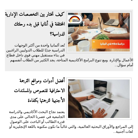
كيف تختار بين التخصصات الإدارية
المختلفة في ألمانيا قبل بدء رحلتك
الدراسية؟
تُعد ألمانيا واحدة من أكثر الوجهات
الدراسية جذبًا للطلاب الدوليين الراغبين
في بناء مستقبل مهني قوي داخل قطاع
الأعمال والإدارة. ومع تنوع البرامج الأكاديمية المتاحة، يجد الكثير من الطلاب أنفسهم
أمام سؤال...
أفضل أدوات ومواقع الترجمة
الاحترافية للنصوص والمستندات
الأجنبية لترجمتها بكفاءة
يعتمد نجاح البحث الأكاديمي والدراسة
الجامعية في عصرنا الحالي على مدى
قدرة الطالب أو الباحث على الوصول
إلى المراجع والأوراق البحثية العالمية، والتي غالباً ما تكون مكتوبة باللغة الإنجليزية أو
لغات أجنبية...