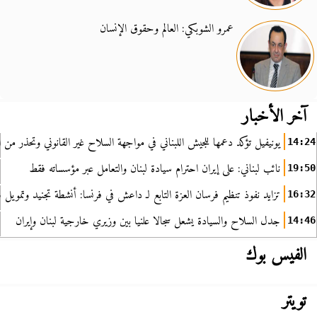
عمرو الشوبكي: العالم وحقوق الإنسان
آخر الأخبار
يونيفيل تؤكد دعمها للجيش اللبناني في مواجهة السلاح غير القانوني وتحذر من ا
14:24
نائب لبناني: على إيران احترام سيادة لبنان والتعامل عبر مؤسساته فقط
19:50
تزايد نفوذ تنظيم فرسان العزة التابع لـ داعش في فرنسا: أنشطة تجنيد وتمويل
16:32
جدل السلاح والسيادة يشعل سجالا علنيا بين وزيري خارجية لبنان وإيران
14:46
الفيس بوك
تويتر