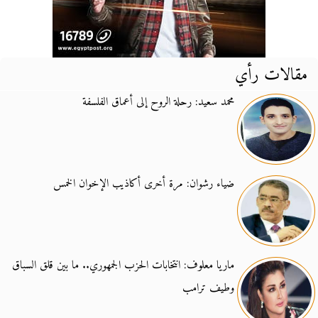
مقالات رأي
محمد سعيد: رحلة الروح إلى أعماق الفلسفة
ضياء رشوان: مرة أخرى أكاذيب الإخوان الخمس
ماريا معلوف: انتخابات الحزب الجمهوري.. ما بين قلق السباق
وطيف ترامب