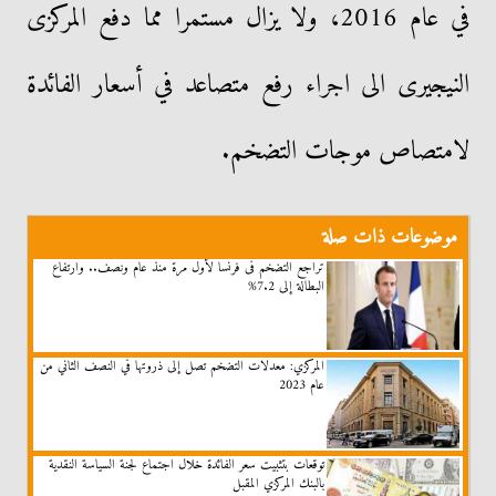
في عام 2016، ولا يزال مستمرا مما دفع المركزى
النيجيرى الى اجراء رفع متصاعد في أسعار الفائدة
لامتصاص موجات التضخم.
موضوعات ذات صلة
تراجع التضخم فى فرنسا لأول مرة منذ عام ونصف.. وارتفاع
البطالة إلى 7.2%
المركزي: معدلات التضخم تصل إلى ذروتها في النصف الثاني من
عام 2023
توقعات بتثبيت سعر الفائدة خلال اجتماع لجنة السياسة النقدية
بالبنك المركزي المقبل