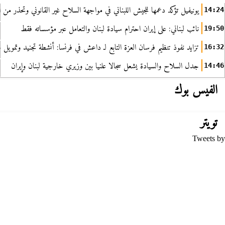
يونيفيل تؤكد دعمها للجيش اللبناني في مواجهة السلاح غير القانوني وتحذر من ا
14:24
نائب لبناني: على إيران احترام سيادة لبنان والتعامل عبر مؤسساته فقط
19:50
تزايد نفوذ تنظيم فرسان العزة التابع لـ داعش في فرنسا: أنشطة تجنيد وتمويل
16:32
جدل السلاح والسيادة يشعل سجالا علنيا بين وزيري خارجية لبنان وإيران
14:46
الفيس بوك
تويتر
Tweets by