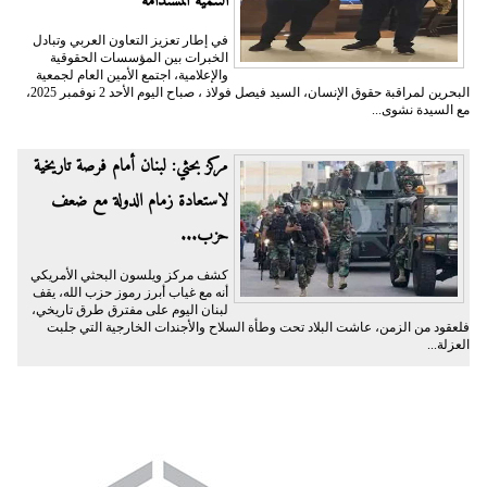
التنمية المستدامة
في إطار تعزيز التعاون العربي وتبادل
الخبرات بين المؤسسات الحقوقية
والإعلامية، اجتمع الأمين العام لجمعية
البحرين لمراقبة حقوق الإنسان، السيد فيصل فولاذ ، صباح اليوم الأحد 2 نوفمبر 2025،
مع السيدة نشوى...
مركز بحثي: لبنان أمام فرصة تاريخية
لاستعادة زمام الدولة مع ضعف
حزب...
كشف مركز ويلسون البحثي الأمريكي
أنه مع غياب أبرز رموز حزب الله، يقف
لبنان اليوم على مفترق طرق تاريخي،
فلعقود من الزمن، عاشت البلاد تحت وطأة السلاح والأجندات الخارجية التي جلبت
العزلة...