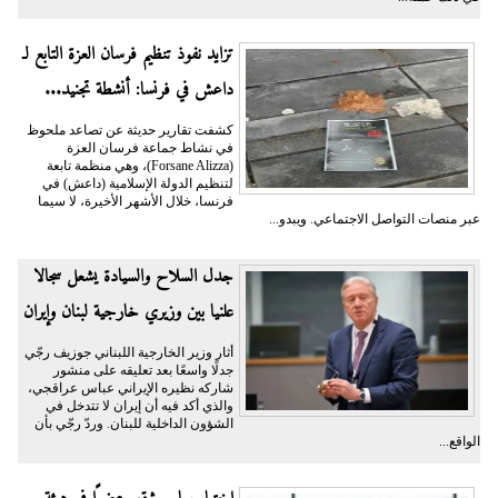
تزايد نفوذ تنظيم فرسان العزة التابع لـ
داعش في فرنسا: أنشطة تجنيد...
كشفت تقارير حديثة عن تصاعد ملحوظ
في نشاط جماعة فرسان العزة
(Forsane Alizza)، وهي منظمة تابعة
لتنظيم الدولة الإسلامية (داعش) في
فرنسا، خلال الأشهر الأخيرة، لا سيما
عبر منصات التواصل الاجتماعي. ويبدو...
جدل السلاح والسيادة يشعل سجالا
علنيا بين وزيري خارجية لبنان وإيران
أثار وزير الخارجية اللبناني جوزيف رجّي
جدلًا واسعًا بعد تعليقه على منشور
شاركه نظيره الإيراني عباس عراقجي،
والذي أكد فيه أن إيران لا تتدخل في
الشؤون الداخلية للبنان. وردّ رجّي بأن
الواقع...