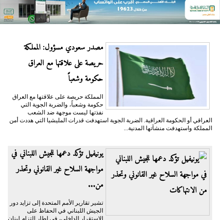
مصدر سعودي مسؤول: المملكة
حريصة على علاقتها مع العراق
حكومة وشعباً
المملكة حريصة على علاقتها مع العراق
حكومة وشعباً، والضربة الجوية التي
نفذتها ليست موجهة ضد الشعب
العراقي أو الحكومة العراقية. الضربة الجوية استهدفت قدرات المليشيا التي هددت أمن
المملكة واستهدفت منشآتها المدنية...
يونيفيل تؤكد دعمها للجيش اللبناني في
مواجهة السلاح غير القانوني وتحذر
من...
تشير تقارير الأمم المتحدة إلى تزايد دور
الجيش اللبناني في الحفاظ على
الاستقرار الداخلي، في إطار التزام لبنان