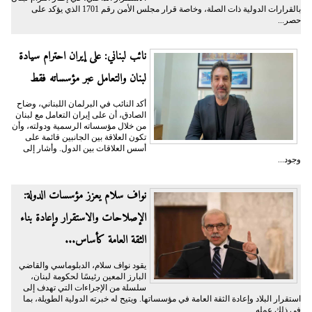
بالقرارات الدولية ذات الصلة، وخاصة قرار مجلس الأمن رقم 1701 الذي يؤكد على
حصر...
نائب لبناني: على إيران احترام سيادة
لبنان والتعامل عبر مؤسساته فقط
أكد النائب في البرلمان اللبناني، وضاح
الصادق، أن على إيران التعامل مع لبنان
من خلال مؤسساته الرسمية ودولته، وأن
تكون العلاقة بين الجانبين قائمة على
أسس العلاقات بين الدول. وأشار إلى
وجود...
نواف سلام يعزز مؤسسات الدولة:
الإصلاحات والاستقرار وإعادة بناء
الثقة العامة كأساس...
يقود نواف سلام، الدبلوماسي والقاضي
البارز المعين رئيسًا لحكومة لبنان،
سلسلة من الإجراءات التي تهدف إلى
استقرار البلاد وإعادة الثقة العامة في مؤسساتها. ويتيح له خبرته الدولية الطويلة، بما
في ذلك عمله...