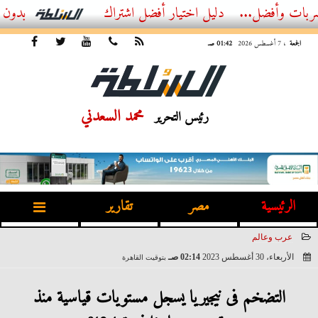
ضل...
أفضل اشتراك IPTV بدون تقطيع 2026 – دليل المشاهد العصري
الجمعة
، 7 أغسطس 2026
01:42 صـ
محمد السعدني
رئيس التحرير
الرئيسية
مصر
تقارير
عرب وعالم
الأربعاء، 30 أغسطس 2023
02:14 صـ
بتوقيت القاهرة
2023-08-30 02:14:07
التضخم فى نيجيريا يسجل مستويات قياسية منذ