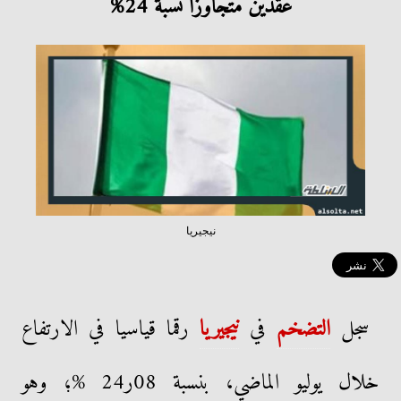
عقدين متجاوزا نسبة 24%
نيجيريا
سجل
التضخم
في
نيجيريا
رقما قياسيا في الارتفاع
خلال يوليو الماضي، بنسبة 08ر24 %؛ وهو