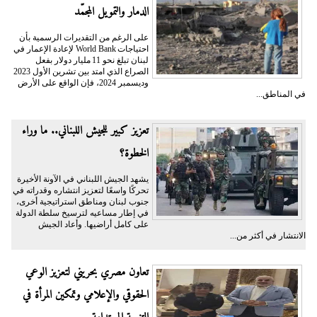
الدمار والتمويل المجمّد
على الرغم من التقديرات الرسمية بأن
احتياجات World Bank لإعادة الإعمار في
لبنان تبلغ نحو 11 مليار دولار بفعل
الصراع الذي امتد بين تشرين الأول 2023
وديسمبر 2024، فإن الواقع على الأرض
في المناطق...
تعزيز كبير للجيش اللبناني.. ما وراء
الخطوة؟
يشهد الجيش اللبناني في الآونة الأخيرة
تحركًا واسعًا لتعزيز انتشاره وقدراته في
جنوب لبنان ومناطق استراتيجية أخرى،
في إطار مساعيه لترسيخ سلطة الدولة
على كامل أراضيها. وأعاد الجيش
الانتشار في أكثر من...
تعاون مصري بحريني لتعزيز الوعي
الحقوقي والإعلامي وتمكين المرأة في