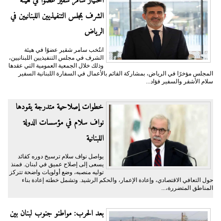
اختيار سامر شقير عضوًا في هيئة
الشرف بمجلس التنفيذيين اللبنانيين في
الرياض
انتُخب سامر شقير عضوًا في هيئة
الشرف في مجلس التنفيذيين اللبنانيين،
وذلك خلال الجمعية العمومية التي عقدها
المجلس مؤخرًا في الرياض، بمشاركة القائم بالأعمال في السفارة اللبنانية السفير
سلام الأشقر والسفير فؤاد...
خطوات إصلاحية متدرجة يقودها
نواف سلام في مؤسسات الدولة
اللبنانية
يواصل نواف سلام ترسيخ دوره كقائد
يسعى إلى إصلاح عميق في لبنان. فمنذ
توليه منصبه، وضع أولويات واضحة تتركز
حول التعافي الاقتصادي، وإعادة الإعمار، والحكم الرشيد. وتشمل خطته إعادة بناء
المناطق المتضررة،...
بعد الحرب: مواطنو جنوب لبنان بين