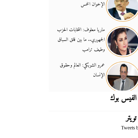
الإخوان الخمس
جدل السلاح والسيادة
14:46
ماريا معلوف: انتخابات الحزب
الجمهوري.. ما بين قلق السباق
وطيف ترامب
عمرو الشوبكي: العالم وحقوق
الإنسان
الفيس بوك
تويتر
Tweets 