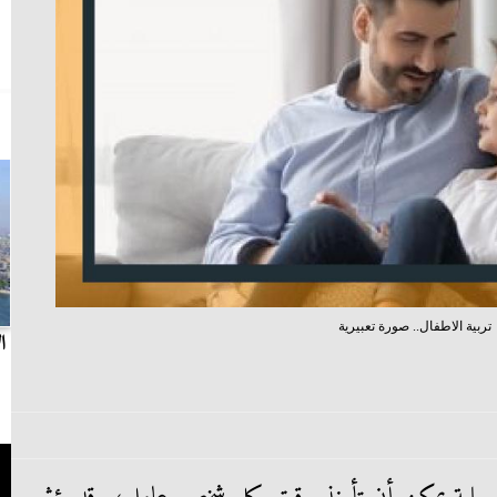
تربية الاطفال.. صورة تعبيرية
بث مباشر.. مباراة الزمالك وسيراميكا كليوباترا في
ا
الدوري