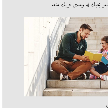
شعر بحبك له ومدى قربك منه.