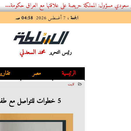
 المملكة حريصة على علاقتها مع العراق حكومة...
الجمعة
، 7 أغسطس 2026
04:58 صـ
محمد السعدني
رئيس التحرير
الرئيسية
مصر
تقارير
لايت
2023-08-13 14:51:24
5 خطوات للتواصل مع طفلك حتى لو كنت مشغولاً.. هتقربكم من بعض