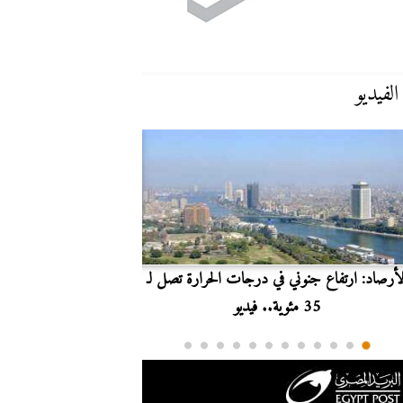
الفيديو
لأرصاد: ارتفاع جنوني في درجات الحرارة تصل لـ
بث مباشر.. مشاهدة مبارا
35 مئوية.. فيديو
الدوري ا