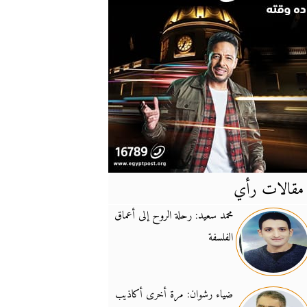
مقالات رأي
آخر
الأخبار
محمد سعيد: رحلة الروح إلى أعماق
الفلسفة
يونيفيل تؤكد دعمها ل
14:24
نائب لبناني: على إير
19:50
ضياء رشوان: مرة أخرى أكاذيب
تزايد نفوذ تنظيم فرس
16:32