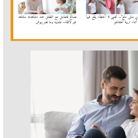
”الحضن مش دلع”.. تجنبى 4 أخطاء يقع فيها
نصائح للتعامل مع الطفل عند مشاهدته مشاهد
 أثناء تربية أطفالهم
غير لائقة.. طمنيه وما تضربهوش