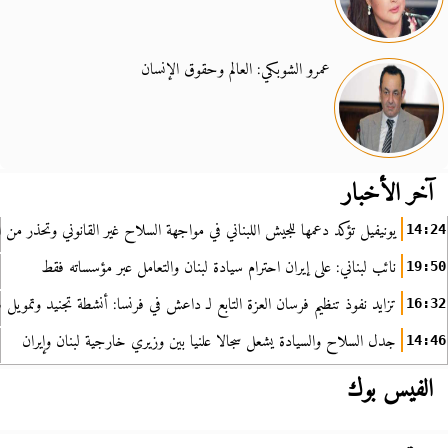
عمرو الشوبكي: العالم وحقوق الإنسان
آخر الأخبار
يونيفيل تؤكد دعمها للجيش اللبناني في مواجهة السلاح غير القانوني وتحذر من ا
14:24
نائب لبناني: على إيران احترام سيادة لبنان والتعامل عبر مؤسساته فقط
19:50
تزايد نفوذ تنظيم فرسان العزة التابع لـ داعش في فرنسا: أنشطة تجنيد وتمويل
16:32
جدل السلاح والسيادة يشعل سجالا علنيا بين وزيري خارجية لبنان وإيران
14:46
الفيس بوك