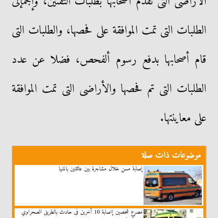
الأراضى التى تقدم أصحابها بطلبات التقنين، وإجمإلى
الطلبات التى تمت الموافقة على فحصها، والطلبات التى
قام أصحابها بدفع رسوم ألفحص، فضلا عن عدد
الطلبات التى تم فحصها والأراضى التى تمت الموافقة
على معاينتها.
موضوعات ذات صلة
إصابة مسن خلال مشاجرة بين عائلتين بالمنيا
مصرع شخصين إاصابة 10 أخرين فى حادث بالطريق الصحراوي