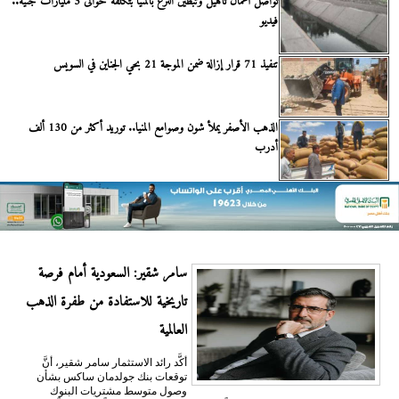
تواصل أعمال تأهيل وتبطين الترع بالمنيا بتكلفة حوالى 3 مليارات جنيه..
فيديو
تنفيذ 71 قرار إزالة ضمن الموجة 21 بحي الجناين في السويس
الذهب الأصفر يملأ شون وصوامع المنيا.. توريد أكثر من 130 ألف
أدرب
سامر شقير: السعودية أمام فرصة
تاريخية للاستفادة من طفرة الذهب
العالمية
أكَّد رائد الاستثمار سامر شقير، أنَّ
توقعات بنك جولدمان ساكس بشأن
وصول متوسط مشتريات البنوك