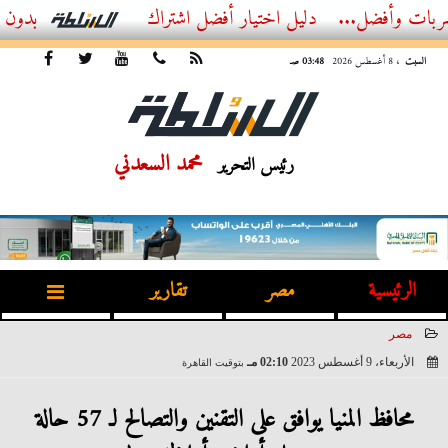
ل...
أفضل اشتراك IPTV بدون تقطيع 2026 – دليل المشاهد العصري
السبت
، 8 أغسطس 2026
03:48 صـ
محمد السعدني
رئيس التحرير
الرئيسية
مصر
تقارير
مصر
الأربعاء، 9 أغسطس 2023
02:10 مـ
بتوقيت القاهرة
2023-08-09 14:10:09
محافظ المنيا يوافق على التقنين والتصالح لـ 57 حالة