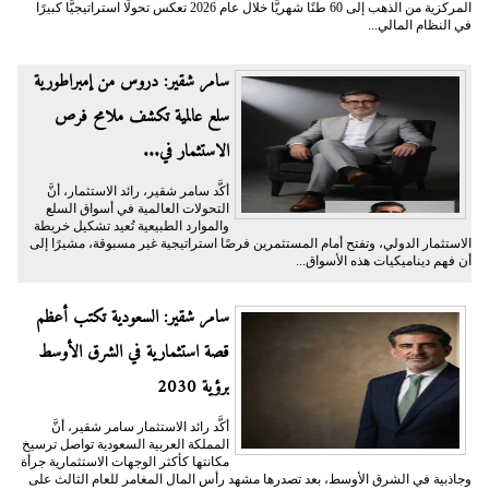
المركزية من الذهب إلى 60 طنًا شهريًّا خلال عام 2026 تعكس تحولًا استراتيجيًّا كبيرًا
في النظام المالي...
سامر شقير: دروس من إمبراطورية
سلع عالمية تكشف ملامح فرص
الاستثمار في...
أكَّد سامر شقير، رائد الاستثمار، أنَّ
التحولات العالمية في أسواق السلع
والموارد الطبيعية تُعيد تشكيل خريطة
الاستثمار الدولي، وتفتح أمام المستثمرين فرصًا استراتيجية غير مسبوقة، مشيرًا إلى
أن فهم ديناميكيات هذه الأسواق...
سامر شقير: السعودية تكتب أعظم
قصة استثمارية في الشرق الأوسط
برؤية 2030
أكَّد رائد الاستثمار سامر شقير، أنَّ
المملكة العربية السعودية تواصل ترسيخ
مكانتها كأكثر الوجهات الاستثمارية جرأة
وجاذبية في الشرق الأوسط، بعد تصدرها مشهد رأس المال المغامر للعام الثالث على