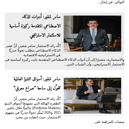
التوالي، في إنجاز...
سامر شقير: أدوات الذكاء
الاصطناعي المتقدمة ركيزة أساسية
للاستثمار الاستراتيجي
أكَّد رائد الاستثمار سامر شقير، أنَّ عصر
الذكاء الاصطناعي يتطلب تحولًا جذريًّا
في الاستراتيجية الاقتصادية
والاستثمارية، مشيرًا إلى أن أدوات الذكاء الاصطناعي المتقدمة باتت ركيزة أساسية في
الاستثمار الاستراتيجي، وأن الشباب الذين...
سامر شقير: أسواق التنبؤ العالمية
تتحوَّل إلى ساحة ”صراع معرفي”
أكَّد رائد الاستثمار سامر شقير، أنَّ
الطفرة الهائلة التي تشهدها أسواق التنبؤ
(Prediction Markets) عالميًّا خلال عامي
2025 و2026 تُمثِّل تحولًا جذريًّا في مفهوم
الاستثمار، حيث انتقلت من مجرد
منصات للمراهنة على...