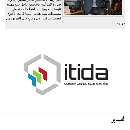
صورة لامرأتين ناجحتين داخل بيئة مهنية
نابضة بالحيوية؛ إحداهما كانت تحمل
مستندات بثقة هادئة، بينما كانت الأخرى
تُنصت بتركيز، في وقتٍ كان الفريق من
حولهما...
الفيديو