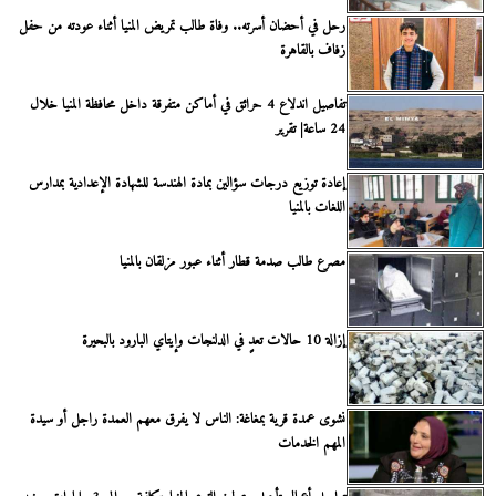
رحل في أحضان أسرته.. وفاة طالب تمريض المنيا أثناء عودته من حفل
زفاف بالقاهرة
تفاصيل اندلاع 4 حرائق في أماكن متفرقة داخل محافظة المنيا خلال
24 ساعة| تقرير
إعادة توزيع درجات سؤالين بمادة الهندسة للشهادة الإعدادية بمدارس
اللغات بالمنيا
مصرع طالب صدمة قطار أثناء عبور مزلقان بالمنيا
إزالة 10 حالات تعدٍ في الدلنجات وإيتاي البارود بالبحيرة
نشوى عمدة قرية بمغاغة: الناس لا يفرق معهم العمدة راجل أو سيدة
المهم الخدمات