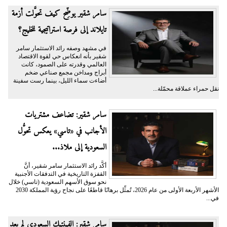
سامر شقير يوضِّح كيف تحوَّلت أزمة
تايلاند إلى فرصة استراتيجية للخليج؟
في مشهد وصفه رائد الاستثمار سامر
شقير بأنه انعكاس حي لقوة الاقتصاد
العالمي وقدرته على الصمود، كانت
أبراج ومداخن مجمع صناعي ضخم
أضاءت سماء الليل، بينما رست سفينة
نقل حمراء عملاقة محمّلة...
سامر شقير: تضاعف مشتريات
الأجانب في «تاسي» يعكس تحوُّل
السعودية إلى ملاذ...
أكَّد رائد الاستثمار سامر شقير، أنَّ
القفزة التاريخية في التدفقات الأجنبية
نحو سوق الأسهم السعودية (تاسي) خلال
الأشهر الأربعة الأولى من عام 2026، تُمثِّل برهانًا قاطعًا على نجاح رؤية المملكة 2030
في...
سامر شقير: الفينتيك السعودي لم يعد