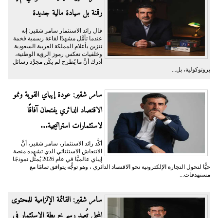
رقمنة بل سيادة مالية جديدة
قال رائد الاستثمار سامر شقير: إنه
عندما تأمَّل مشهدًا لقاعة رسمية فخمة
تتزين بأعلام المملكة العربية السعودية
وخلفيات تعكس رموز الرؤية الوطنية،
أدرك أنَّ ما يُطرح لم يكُن مجرَّد رسائل
بروتوكولية، بل...
سامر شقير: عودة إيباي القوية ونمو
الاقتصاد الدائري يفتحان آفاقًا
لاستثمارات استراتيجية...
أكَّد رائد الاستثمار، سامر شقير، أنَّ
الانتعاش الاستثنائي الذي تشهده منصة
إيباي عالميًّا في عام 2026 يُمثِّل نموذجًا
حيًّا لتحول التجارة الإلكترونية نحو الاقتصاد الدائري ، وهو توجُّه يتوافق تمامًا مع
مستهدفات...
سامر شقير: القائمة الإلزامية للمحتوى
المحلي تُعيد رسم خريطة الاستثمار في