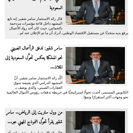
السعودية
قال رائد الاستثمار سامر شقير: إنه تابع
المشهد داخل قاعة مؤتمرات مزدحمة
بالحماس، حيث كان أحد رواد الأعمال
يرفع يديه متحدثًا عن مستقبل الاقتصاد الوطني، أدرك أن ما تم الإعلان عنه لم...
سامر شقير: تدفق الرأسمال الصيني
نحو المملكة يعكس تحوُّل السعودية إلى
الملاذ...
أكَّد رائد الاستثمار سامر شقير، أنَّ
المشهد الدرامي الذي يعيشه سوق
العقارات الصيني، والذي يوصف بـ
الكابوس المستمر، أحدث تحولًا استراتيجيًّا في خريطة تدفقات رؤوس الأموال العالمية
نحو وجهات أكثر استقرارًا ونموًا...
من وول ستريت إلى الرياض.. سامر
شقير يقرأ تحوُّل النموذج المهني عبر...
قال رائد الاستثمار سامر شقير: إنه رأى