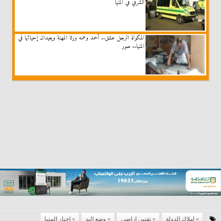
الشرقي في المنيا
المكواة الرجل عشق.. أحمد وعمه ورثا المهنة ويعيدان إحيائها في
المنيا.. صور
املاك الدولة
تقنين اراضى
وضع اليد
اخبار المنيا