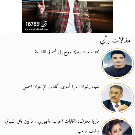
مقالات رأي
محمد سعيد: رحلة الروح إلى أعماق الفلسفة
ضياء رشوان: مرة أخرى أكاذيب الإخوان الخمس
ماريا معلوف: انتخابات الحزب الجمهوري.. ما بين قلق السباق
وطيف ترامب