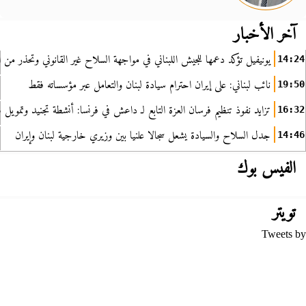
آخر الأخبار
يونيفيل تؤكد دعمها للجيش اللبناني في مواجهة السلاح غير القانوني وتحذر من ا
14:24
نائب لبناني: على إيران احترام سيادة لبنان والتعامل عبر مؤسساته فقط
19:50
تزايد نفوذ تنظيم فرسان العزة التابع لـ داعش في فرنسا: أنشطة تجنيد وتمويل
16:32
جدل السلاح والسيادة يشعل سجالا علنيا بين وزيري خارجية لبنان وإيران
14:46
الفيس بوك
تويتر
Tweets by