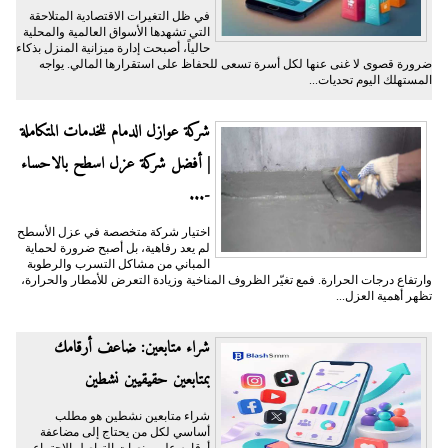
​في ظل التغيرات الاقتصادية المتلاحقة
التي تشهدها الأسواق العالمية والمحلية
حالياً، أصبحت إدارة ميزانية المنزل بذكاء
ضرورة قصوى لا غنى عنها لكل أسرة تسعى للحفاظ على استقرارها المالي. يواجه
المستهلك اليوم تحديات...
شركة عوازل الدمام للخدمات المتكاملة
| أفضل شركة عزل اسطح بالاحساء
-...
اختيار شركة متخصصة في عزل الأسطح
لم يعد رفاهية، بل أصبح ضرورة لحماية
المباني من مشاكل التسرب والرطوبة
وارتفاع درجات الحرارة. فمع تغيّر الظروف المناخية وزيادة التعرض للأمطار والحرارة،
تظهر أهمية العزل...
شراء متابعين: ضاعف أرقامك
بمتابعين حقيقيين نشطين
شراء متابعين نشطين هو مطلب
أساسي لكل من يحتاج إلى مضاعفة