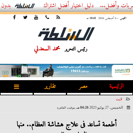
ل...
أفضل اشتراك IPTV بدون تقطيع 2026 – دليل المشاهد العصري
الخميس
، 6 أغسطس 2026
10:45 مـ
محمد السعدني
رئيس التحرير
الرئيسية
مصر
تقارير
لايت
الخميس، 27 يوليو 2023
04:26 مـ
بتوقيت القاهرة
2023-07-27 16:26:24
أطعمة تساعد فى علاج هشاشة العظام.. منها