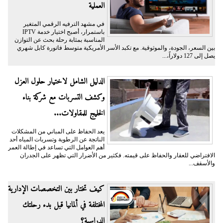
العملية
في مشهد الترفيه الرقمي المتغير
باستمرار، أصبح اختيار خدمة IPTV
المناسبة بمثابة رحلة بحث عن التوازن
بين السعر، الجودة، والموثوقية. مع تكبد الأسر الأمريكية متوسط فاتورة كابل شهري
يصل إلى 127 دولاراً،...
الدليل الشامل لاختيار حلول العزل
وكشف التسربات مع شركة بناء
الخليج للمقاولات...
يعد الحفاظ على المباني من المشكلات
الناتجة عن الرطوبة وتسربات المياه أحد
أهم العوامل التي تساعد في إطالة العمر
الافتراضي للعقار والحفاظ على قيمته. فكثير من الأضرار التي تظهر على الجدران
والأسقف...
كيف تختار بين التخصصات الإدارية
المختلفة في ألمانيا قبل بدء رحلتك
الدراسية؟