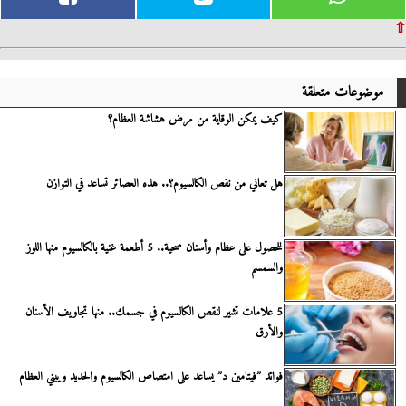
⇧
موضوعات متعلقة
كيف يمكن الوقاية من مرض هشاشة العظام؟
هل تعاني من نقص الكالسيوم؟.. هذه العصائر تساعد في التوازن
للحصول على عظام وأسنان صحية.. 5 أطعمة غنية بالكالسيوم منها اللوز
والسمسم
5 علامات تشير لنقص الكالسيوم في جسمك.. منها تجاويف الأسنان
والأرق
فوائد ”فيتامين د” يساعد على امتصاص الكالسيوم والحديد ويبني العظام