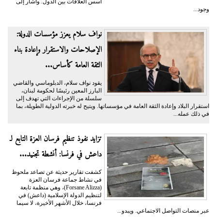
أسس العلاقات بين الدول. وأشار إلى
وجود...
نواف سلام يعزز مؤسسات الدولة:
الإصلاحات والاستقرار وإعادة بناء
الثقة العامة كأساس...
يقود نواف سلام، الدبلوماسي والقاضي
البارز المعين رئيسًا لحكومة لبنان،
سلسلة من الإجراءات التي تهدف إلى
استقرار البلاد وإعادة الثقة العامة في مؤسساتها. ويتيح له خبرته الدولية الطويلة، بما
في ذلك عمله...
تزايد نفوذ تنظيم فرسان العزة التابع لـ
داعش في فرنسا: أنشطة تجنيد...
كشفت تقارير حديثة عن تصاعد ملحوظ
في نشاط جماعة فرسان العزة
(Forsane Alizza)، وهي منظمة تابعة
لتنظيم الدولة الإسلامية (داعش) في
فرنسا، خلال الأشهر الأخيرة، لا سيما
عبر منصات التواصل الاجتماعي. ويبدو...