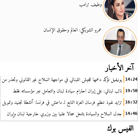
وطيف ترامب
عمرو الشوبكي: العالم وحقوق الإنسان
آخر الأخبار
يونيفيل تؤكد دعمها للجيش اللبناني في مواجهة السلاح غير القانوني وتحذر من ا
14:24
نائب لبناني: على إيران احترام سيادة لبنان والتعامل عبر مؤسساته فقط
19:50
تزايد نفوذ تنظيم فرسان العزة التابع لـ داعش في فرنسا: أنشطة تجنيد وتمويل
16:32
جدل السلاح والسيادة يشعل سجالا علنيا بين وزيري خارجية لبنان وإيران
14:46
الفيس بوك