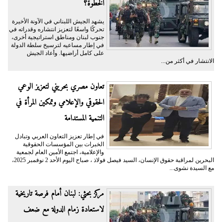
الخطوة؟
يشهد الجيش اللبناني في الآونة الأخيرة
تحركًا واسعًا لتعزيز انتشاره وقدراته في
جنوب لبنان ومناطق استراتيجية أخرى،
في إطار مساعيه لترسيخ سلطة الدولة
على كامل أراضيها. وأعاد الجيش
الانتشار في أكثر من...
تعاون مصري بحريني لتعزيز الوعي
الحقوقي والإعلامي وتمكين المرأة في
التنمية المستدامة
في إطار تعزيز التعاون العربي وتبادل
الخبرات بين المؤسسات الحقوقية
والإعلامية، اجتمع الأمين العام لجمعية
البحرين لمراقبة حقوق الإنسان، السيد فيصل فولاذ ، صباح اليوم الأحد 2 نوفمبر 2025،
مع السيدة نشوى...
مركز بحثي: لبنان أمام فرصة تاريخية
لاستعادة زمام الدولة مع ضعف