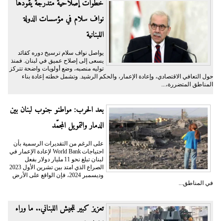
خطوات إصلاحية متدرجة يقودها
نواف سلام في مؤسسات الدولة
اللبنانية
يواصل نواف سلام ترسيخ دوره كقائد
يسعى إلى إصلاح عميق في لبنان. فمنذ
توليه منصبه، وضع أولويات واضحة تتركز
حول التعافي الاقتصادي، وإعادة الإعمار، والحكم الرشيد. وتشمل خطته إعادة بناء
المناطق المتضررة،...
بعد الحرب: مواطنو جنوب لبنان بين
الدمار والتمويل المجمّد
على الرغم من التقديرات الرسمية بأن
احتياجات World Bank لإعادة الإعمار في
لبنان تبلغ نحو 11 مليار دولار بفعل
الصراع الذي امتد بين تشرين الأول 2023
وديسمبر 2024، فإن الواقع على الأرض
في المناطق...
تعزيز كبير للجيش اللبناني.. ما وراء