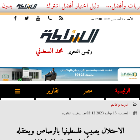
ل...
أفضل اشتراك IPTV بدون تقطيع 2026 – دليل المشاهد العصري
الأحد
، 9 أغسطس 2026
07:40 صـ
محمد السعدني
رئيس التحرير
الرئيسية
مصر
تقارير
عرب وعالم
السبت، 15 يوليو 2023
02:12 مـ
بتوقيت القاهرة
2023-07-15 14:12:32
الاحتلال يصيب فلسطينيا بالرصاص ويعتقله