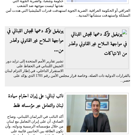
حكومة وشعباً، والضربة الجوية التي
نفذتها ليست موجهة ضد الشعب
العراقي أو الحكومة العراقية. الضربة الجوية استهدفت قدرات المليشيا التي هددت أمن
المملكة واستهدفت منشآتها المدنية...
يونيفيل تؤكد دعمها للجيش اللبناني في
مواجهة السلاح غير القانوني وتحذر
من...
تشير تقارير الأمم المتحدة إلى تزايد دور
الجيش اللبناني في الحفاظ على
الاستقرار الداخلي، في إطار التزام لبنان
بالقرارات الدولية ذات الصلة، وخاصة قرار مجلس الأمن رقم 1701 الذي يؤكد على
حصر...
نائب لبناني: على إيران احترام سيادة
لبنان والتعامل عبر مؤسساته فقط
أكد النائب في البرلمان اللبناني، وضاح
الصادق، أن على إيران التعامل مع لبنان
من خلال مؤسساته الرسمية ودولته، وأن
تكون العلاقة بين الجانبين قائمة على