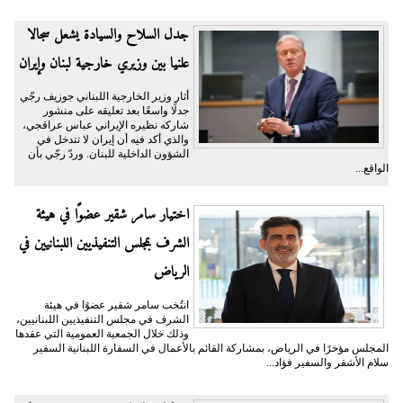
جدل السلاح والسيادة يشعل سجالا
علنيا بين وزيري خارجية لبنان وإيران
أثار وزير الخارجية اللبناني جوزيف رجّي
جدلًا واسعًا بعد تعليقه على منشور
شاركه نظيره الإيراني عباس عراقجي،
والذي أكد فيه أن إيران لا تتدخل في
الشؤون الداخلية للبنان. وردّ رجّي بأن
الواقع...
اختيار سامر شقير عضوًا في هيئة
الشرف بمجلس التنفيذيين اللبنانيين في
الرياض
انتُخب سامر شقير عضوًا في هيئة
الشرف في مجلس التنفيذيين اللبنانيين،
وذلك خلال الجمعية العمومية التي عقدها
المجلس مؤخرًا في الرياض، بمشاركة القائم بالأعمال في السفارة اللبنانية السفير
سلام الأشقر والسفير فؤاد...