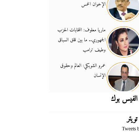
الإخوان الخمس
جدل السلاح والسيادة
14:46
ماريا معلوف: انتخابات الحزب
الجمهوري.. ما بين قلق السباق
وطيف ترامب
عمرو الشوبكي: العالم وحقوق
الإنسان
الفيس بوك
تويتر
Tweets 