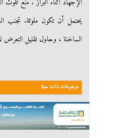
الإجهاد أثناء البراز . منع تلوث 
يحتمل أن تكون ملوثة. تجنب ال
الساخنة ، وحاول تقليل التعرض لل
موضوعات ذات صلة