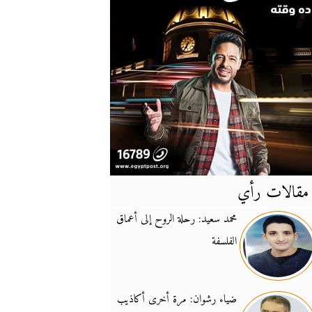
مقالات رأي
آخر
الأخبار
محمد سعيد: رحلة الروح إلى أعماق
الفلسفة
يونيفيل تؤكد دعمها ل
14:24
نائب لبناني: على إير
19:50
ضياء رشوان: مرة أخرى أكاذيب
تزايد نفوذ تنظيم فرس
16:32