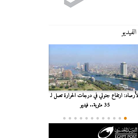
الفيديو
لأرصاد: ارتفاع جنوني في درجات الحرارة تصل لـ
بث مباشر.. مشاهدة مبارا
35 مئوية.. فيديو
الدوري ا