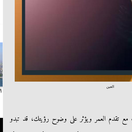
العين
بث مباشر.. مباراة الزمالك وسيراميكا كليوباترا في
ا
الدوري
 مع تقدم العمر ويؤثر على وضوح رؤيتك، قد تبدو