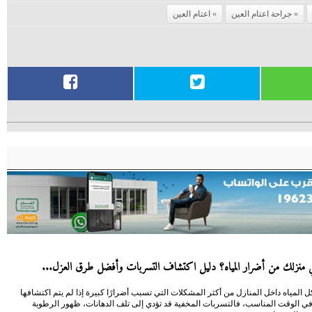
جراحة اعتام العين
اعتام العين
منزلك من أضرار المياه؟ دليل اكتشاف التسربات وأفضل طرق العزل...
 المياه داخل المنازل من أكثر المشكلات التي تسبب أضرارًا كبيرة إذا لم يتم اكتشافها
في الوقت المناسب، فالتسربات المخفية قد تؤدي إلى تلف الدهانات، ظهور الرطوبة