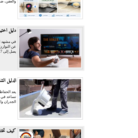
والعفن، ضع
دليل اختيار أفضل اشتراك PTV
عن التوازن 
يصل إلى 127 دولاراً،...
الدليل ال
يعد الحفاظ
تساعد في إ
الجدران وا
كيف تختار 