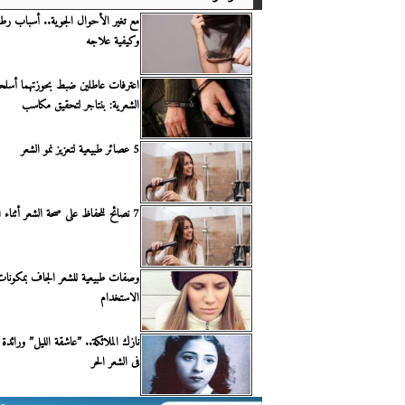
مع تغير الأحوال الجوية.. أسباب رطو
وكيفية علاجه
اعترفات عاطلين ضبط بحوزتهما أسلحة
الشعرية: بنتاجر لتحقيق مكاسب
5 عصائر طبيعية لتعزيز نمو الشعر
7 نصائح للحفاظ على صحة الشعر أثناء الأجواء الرطبة
وصفات طبيعية للشعر الجاف بمكونات
الاستخدام
نازك الملائكة.. ”عاشقة الليل” ورائدة 
فى الشعر الحر