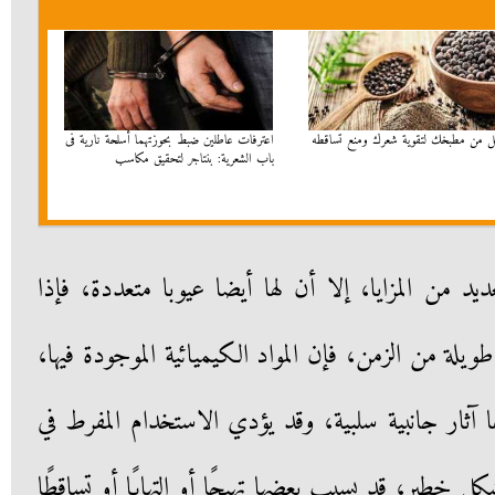
اعترفات عاطلين ضبط بحوزتهما أسلحة نارية فى
باب الشعرية: بنتاجر لتحقيق مكاسب
د من المزايا، إلا أن لها أيضا عيوبا متعددة، فإذا
لة من الزمن، فإن المواد الكيميائية الموجودة فيها،
 آثار جانبية سلبية، وقد يؤدي الاستخدام المفرط في
 خطير، قد يسبب بعضها تهيجًا أو التهابًا أو تساقطًا