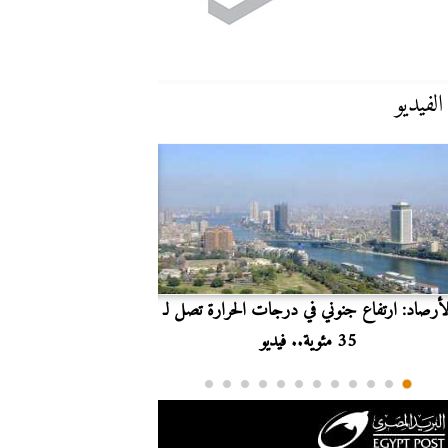
الفيديو
لأرصاد: ارتفاع جنوني في درجات الحرارة تصل لـ
بث مباشر.. مشاهدة مبارا
35 مئوية.. فيديو
الدوري ا