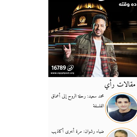
مقالات رأي
آخر
الأخبار
محمد سعيد: رحلة الروح إلى أعماق
الفلسفة
يونيفيل تؤكد دعمها ل
14:24
نائب لبناني: على إير
19:50
ضياء رشوان: مرة أخرى أكاذيب
تزايد نفوذ تنظيم فرس
16:32