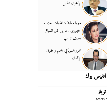
الإخوان الخمس
جدل السلاح والسيادة
14:46
ماريا معلوف: انتخابات الحزب
الجمهوري.. ما بين قلق السباق
وطيف ترامب
عمرو الشوبكي: العالم وحقوق
الإنسان
الفيس بوك
تويتر
Tweets 