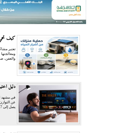
كيف تحمي 
تعتبر مشاكل
ومعالجتها 
والعفن، ضع
دليل اختيار أفضل اشتراك PTV
عن التوازن 
يصل إلى 127 دولاراً،...