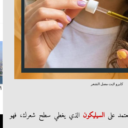
كايرو لايت مصل الشعر
بث مباشر.. مباراة الزمالك وسيراميكا كليوباترا في
ا
الدوري
تمد على
السيليكون
الذي يغطي سطح شعرك، فهو