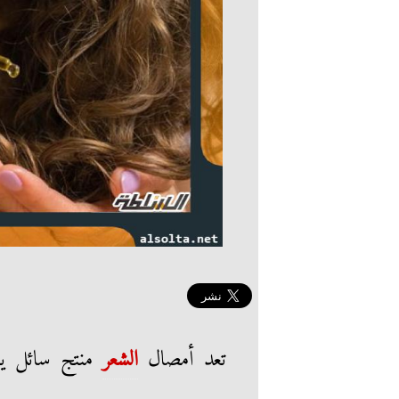
تعد أمصال
الشعر
منتج سائل يع