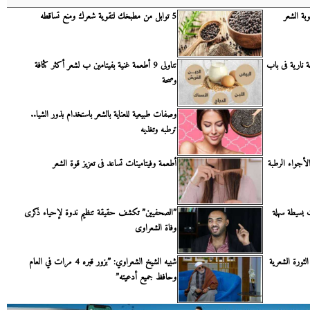
بة الشعر
5 توابل من مطبخك لتقوية شعرك ومنع تساقطه
 نارية فى باب
تناولى 9 أطعمة غنية بفيتامين ب لشعر أكثر كثافة
وصحة
وصفات طبيعية للعناية بالشعر باستخدام بذور الشيا..
ترطبه وتغذيه
أطعمة وفيتامينات تساعد فى تعزيز قوة الشعر
 بسيطة سهلة
”الصحفيين” تكشف حقيقة تنظيم ندوة لإحياء ذكرى
وفاة الشعراوى
الثورة الشعرية
شبيه الشيخ الشعراوي: ”بزور قبره 4 مرات في العام
وحافظ جميع أدعيته”