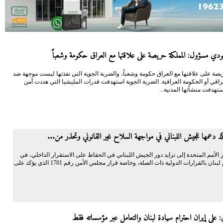
ي مسؤول: المملكة حريصة على علاقتها مع العراق حكومة وشعباً
يصة على علاقتها مع العراق حكومة وشعباً، والضربة الجوية التي نفذتها ليست موجهة ضد
اقي أو الحكومة العراقية. الضربة الجوية استهدفت قدرات المليشيا التي هددت أمن
تهدفت منشآتها المدنية...
كد دعمها للجيش اللبناني في مواجهة السلاح غير القانوني وتحذر من...
 الأمم المتحدة إلى تزايد دور الجيش اللبناني في الحفاظ على الاستقرار الداخلي، في
إطار التزام لبنان بالقرارات الدولية ذات الصلة، وخاصة قرار مجلس الأمن رقم 1701 الذي يؤكد على
ي: على إيران احترام سيادة لبنان والتعامل عبر مؤسساته فقط