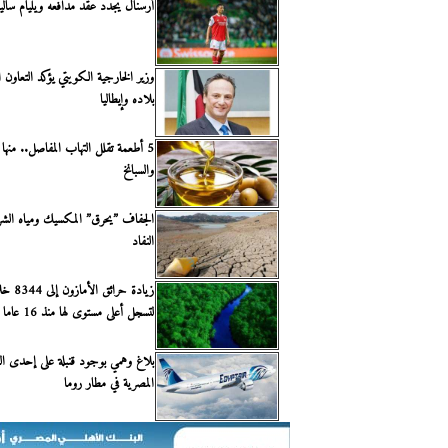
أرسنال يُجدد عقد مدافعه ويليام ساليبا ح
وزير الخارجية الكويتي يؤكد التعاون ال
بلاده وإيطاليا
5 أطعمة تقلل التهاب المفاصل.. منها
والسبانخ
الجفاف ”يحرق” المكسيك ومياه ال
النفاد
لتسجل أعلى مستوى لها منذ 16 عاما
بلاغ وهمي بوجود قنبلة على إحدى ال
المصرية في مطار روما