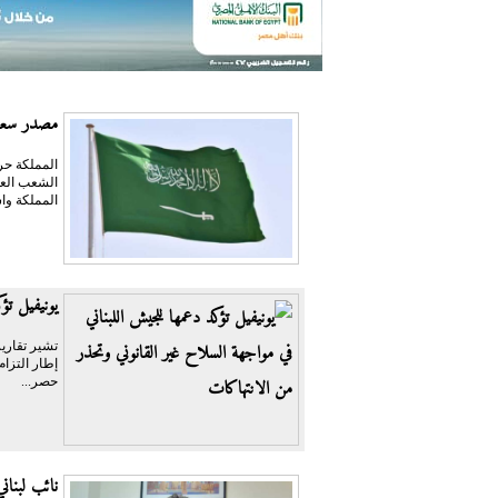
مصدر سعود
المملكة حر
الشعب العر
المملكة واس
يونيفيل تؤ
تشير تقارير
حصر...
نائب لبنان