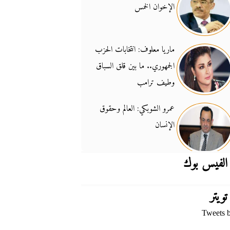
الإخوان الخمس
جدل السلاح والسيادة
14:46
ماريا معلوف: انتخابات الحزب
الجمهوري.. ما بين قلق السباق
وطيف ترامب
عمرو الشوبكي: العالم وحقوق
الإنسان
الفيس بوك
تويتر
Tweets 