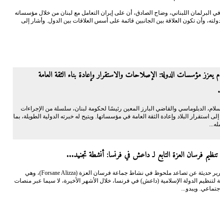
في البرلمان اللبناني، وضاح الصادق، أن على إيران التعامل مع لبنان من خلال مؤسساته
لته، وأن تكون العلاقة بين الجانبين قائمة على أسس العلاقات بين الدول. وأشار إلى
يعزز مؤسسات الدولة: الإصلاحات والاستقرار وإعادة بناء الثقة العامة
سلام، الدبلوماسي والقاضي البارز المعين رئيسًا لحكومة لبنان، سلسلة من الإجراءات
لى استقرار البلاد وإعادة الثقة العامة في مؤسساتها. ويتيح له خبرته الدولية الطويلة، بما
ه...
 تنظيم فرسان العزة التابع لـ داعش في فرنسا: أنشطة تجنيد...
كشفت تقارير حديثة عن تصاعد ملحوظ في نشاط جماعة فرسان العزة (Forsane Alizza)، وهي
 لتنظيم الدولة الإسلامية (داعش) في فرنسا، خلال الأشهر الأخيرة، لا سيما عبر منصات
جتماعي. ويبدو...