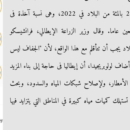
الجفاف الشديد أثرت على نحو 20 بالمئة من البلاد في 2022، وهى نسبة آخذة فى
ن عاما. وقال وزير الزراعة الإيطالي، فرانشيسكو
البلاد يجب أن تتأقلم مع هذا الواقع، لأن "الجفاف ليس
ف لولوبريجيدا، أن إيطاليا فى حاجة إلى بناء المزيد
ه الأمطار، ولإصلاح شبكات المياه والسدود، وبحث
تهلك كميات مياه كبيرة في المناطق التي يتزايد فيها
by