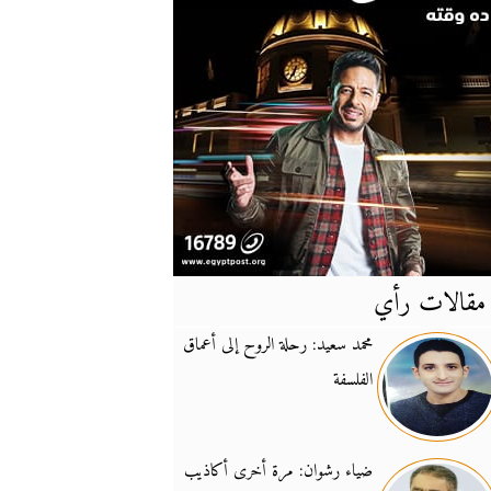
مقالات رأي
آخر
الأخبار
محمد سعيد: رحلة الروح إلى أعماق
الفلسفة
يونيفيل تؤكد دعمها ل
14:24
نائب لبناني: على إير
19:50
ضياء رشوان: مرة أخرى أكاذيب
تزايد نفوذ تنظيم فرس
16:32