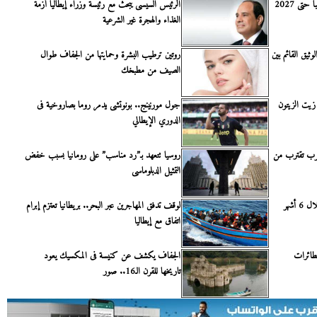
تى 2027
الرئيس السيسى يبحث مع رئيسة وزراء إيطاليا أزمة
الغذاء والهجرة غير الشرعية
وثيق القائم بين
روتين ترطيب البشرة وحمايتها من الجفاف طوال
الصيف من مطبخك
 زيت الزيتون
جول مورنينج.. بونوتشى يدمر روما بصاروخية فى
الدوري الإيطالي
شرب تقترب من
روسيا تتعهد بـ”رد مناسب” على رومانيا بسبب خفض
التمثيل الدبلوماسى
زيادة حرائق الأمازون إلى 8344 خلال 6 أشهر
لوقف تدفق المهاجرين عبر البحر.. بريطانيا تعتزم إبرام
اتفاق مع إيطاليا
طائرات
الجفاف يكشف عن كنيسة فى المكسيك يعود
تاريخها للقرن الـ16.. صور