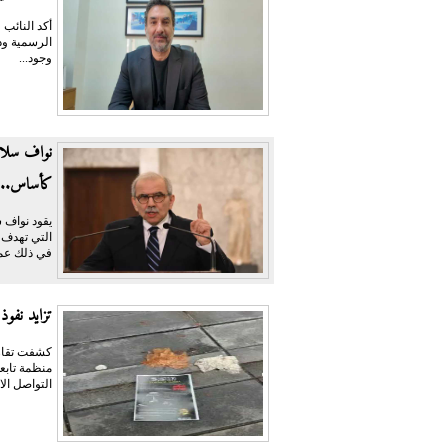
أكد النائب 
الرسمية ودو
وجود...
نواف سلام 
كأساس...
يقود نواف 
التي تهدف إ
في ذلك عمل
تزايد نفوذ
منظمة تابعة
التواصل الا