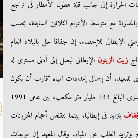
 درجات الحرارة إلى جانب قلة هطول الأمطار فى تراجع
بالمقارنة مع متوسط الأعوام الثلاثين السابقة، بحسب
طني الإيطالى للإحصاء، إن جفافا حل بالبلاد العام
تاج
زيت الزيتون
الإيطالى ليصل إلى أدنى مستوى له
ر السنوى للمعهد، أن إجمالى إمدادات المياه "قارب أن يكون
أقل بنسبة 50%" من المتوسط السنوى البالغ 133 مليار متر مكعب، بين عامى 1991
جفاف
يتزايد فى إيطاليا، بينما تتقلص أحجام المخزونات
ناخ وتزايد الطلب على المياه. وقال المعهد إن موجات