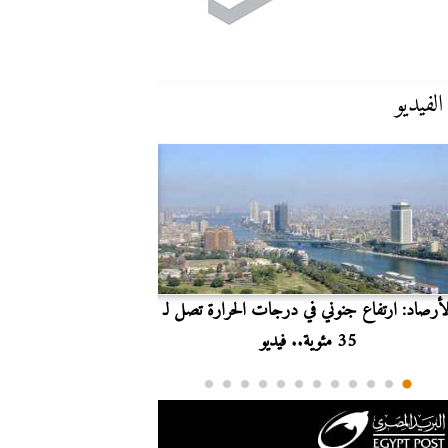
الفيديو
لأرصاد: ارتفاع جنوني في درجات الحرارة تصل لـ
بث مباشر.. مشاهدة مبارا
35 مئوية.. فيديو
الدوري ا