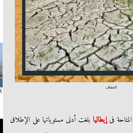
الجفاف
بث مباشر.. مباراة الزمالك وسيراميكا كليوباترا في
ا
الدوري
المتاحة فى
إيطاليا
بلغت أدنى مستوياتها على الإطلاق