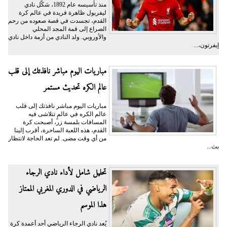
منذ تأسيسه عام 1892، شكّل نادي
ليفربول ظاهرة فريدة في عالم كرة
القدم، تجسدت في قصة صعوده من رحم
الصراع إلى قمة المجد المحلي
والأوروبي. ولد النادي من أزمة داخل نادي
إيفرتون،...
مباريات اليوم مباشر نافذتك إلى قلب
عالم الكره تحديث مستمر
مباريات اليوم مباشر نافذتك إلى قلب
عالم الكره في عالمٍ تتلاشى فيه
المسافات بلمسة زر، أصبحت كرة
القدم، هذه اللعبة الساحرة، أقرب إلينا
من أي وقت مضى. لم تعد الحاجة لانتظار
بث...
تحليل شامل لأداء نادي الرجاء
الرياضي في الدوري المغربي الممتاز
هذا الموسم
يُعد نادي الرجاء الرياضي أحد أعمدة كرة