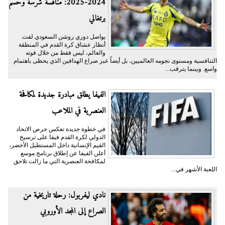
2024-2025: منافسة شرسة وحسم
برتغالي
يواصل دوري روشن السعودي لفت
أنظار عشاق كرة القدم في المنطقة
والعالم، ليس فقط من خلال قوته
التنافسية ومستوى نجومه العالميين، بل أيضاً عبر صراع الهدافين الذي يحظى باهتمام
واسع. وبينما يترقب...
الفيفا يطلق مبادرة جديدة لمكافحة
العنصرية في الملاعب
في خطوة جديدة تعكس حرص الاتحاد
الدولي لكرة القدم فيفا على ترسيخ
القيم الإنسانية داخل المستطيل الأخضر،
أعلن الفيفا عن إطلاق برنامج موسع
لمكافحة العنصرية التي ما زالت تلاحق
اللعبة الأشهر في...
نادي ليفربول: رحلة تاريخية من
الصراع إلى المجد الأوروبي