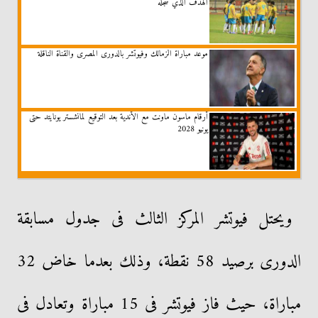
الهدف الذي سجله
موعد مباراة الزمالك وفيوتشر بالدورى المصرى والقناة الناقلة
أرقام ماسون ماونت مع الأندية بعد التوقيع لمانشستر يونايتد حتى
يونيو 2028
ويحتل فيوتشر المركز الثالث فى جدول مسابقة
الدورى برصيد 58 نقطة، وذلك بعدما خاض 32
مباراة، حيث فاز فيوتشر فى 15 مباراة وتعادل فى