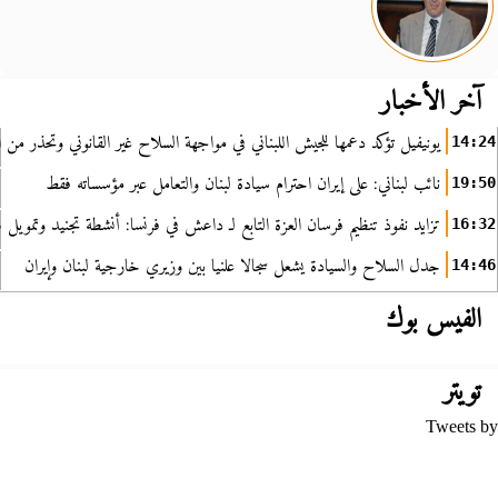
آخر الأخبار
يونيفيل تؤكد دعمها للجيش اللبناني في مواجهة السلاح غير القانوني وتحذر من ا
14:24
نائب لبناني: على إيران احترام سيادة لبنان والتعامل عبر مؤسساته فقط
19:50
تزايد نفوذ تنظيم فرسان العزة التابع لـ داعش في فرنسا: أنشطة تجنيد وتمويل
16:32
جدل السلاح والسيادة يشعل سجالا علنيا بين وزيري خارجية لبنان وإيران
14:46
الفيس بوك
تويتر
Tweets by