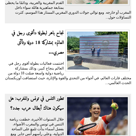
القدم المغربية والعربية، ودائمًا ما يحظى
بمتابعة جماهيرية هائلة سواء داخل
المغرب أو خارجه. ومع توالي جولات الدوري المغربي الممتاز هذا الموسم، كثرت
التساؤلات حول...
نجاح باهر لبطولة «أقوى رجل في
العالم» بمشاركة 18 دولة وتألّق
مصري...
اختتمت فعاليات بطولة أقوى رجل في
العالم بنجاح كبير، وذلك بمشاركة
رياضية دولية واسعة ضمّت 18 دولة من
مختلف قارات العالم، في أجواء من التحدي والقوة والإثارة، حيث استضافت أوزبكستان
الحدث العالمي،...
تطور التنس في تونس والمغرب: هل
سيكون هناك أبطال عرب جدد؟
خلال السنوات الأخيرة، خطفت رياضة
التنس في تونس والمغرب الأضواء،
بفضل أسماء بدأت تلمع على الساحة
الدولية، وعلى رأسهم أُنس جابر. ومع