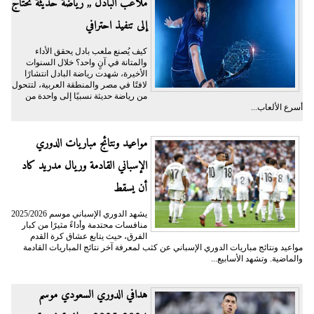
ملاعب البادل ,, رياضة حديثة تحتاج
إلى تنفيذ احترافي
كيف يُصنع ملعب بادل يحقق الأداء
والمتانة في آنٍ واحد؟ خلال السنوات
الأخيرة، شهدت رياضة البادل انتشارًا
لافتًا في مصر والمنطقة العربية، لتتحول
من رياضة حديثة نسبيًا إلى واحدة من
أسرع الألعاب...
مواعيد ونتائج مباريات الدوري
الإسباني القادمة وريال مدريد كاد
أن يسقط
يشهد الدوري الإسباني موسم 2025/2026
منافسات محتدمة وأداءً مثيرًا من كبار
الفرق، حيث يتابع عشاق كرة القدم
مواعيد ونتائج مباريات الدوري الإسباني عن كثب لمعرفة آخر نتائج المباريات القادمة
والماضية. وتشهد الأسابيع...
هدافي الدوري السعودي موسم