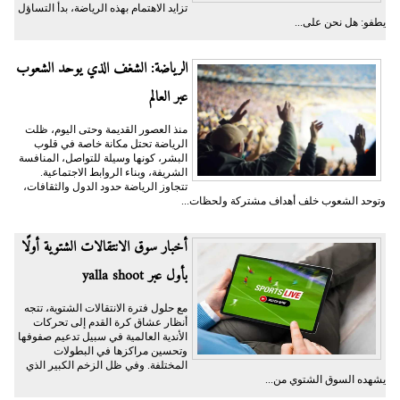
تزايد الاهتمام بهذه الرياضة، بدأ التساؤل
يطفو: هل نحن على...
الرياضة: الشغف الذي يوحد الشعوب
عبر العالم
منذ العصور القديمة وحتى اليوم، ظلت
الرياضة تحتل مكانة خاصة في قلوب
البشر، كونها وسيلة للتواصل، المنافسة
الشريفة، وبناء الروابط الاجتماعية.
تتجاوز الرياضة حدود الدول والثقافات،
وتوحد الشعوب خلف أهداف مشتركة ولحظات...
أخبار سوق الانتقالات الشتوية أولًا
بأول عبر yalla shoot
مع حلول فترة الانتقالات الشتوية، تتجه
أنظار عشاق كرة القدم إلى تحركات
الأندية العالمية في سبيل تدعيم صفوفها
وتحسين مراكزها في البطولات
المختلفة. وفي ظل الزخم الكبير الذي
يشهده السوق الشتوي من...