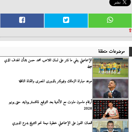
⇧
موضوعات متعلقة
الإسماعيلي ينفي ما نشر على لسان اللاعب محمد حسن بشأن الهدف الذي
سجله
موعد مباراة الزمالك وفيوتشر بالدورى المصرى والقناة الناقلة
أرقام ماسون ماونت مع الأندية بعد التوقيع لمانشستر يونايتد حتى يونيو
2028
قمصان: الفوز على الإسماعيلي خطوة مهمة نحو التتويج بدرع الدوري