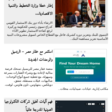
إطار خطة وزارة التخطيط والتنمية
الاقتصادية...
الارتقاء بأداء دور بنك الاستثمار القومي
كذراع تنموي رئيسي للحكومة وركيزة
لرفع كفاءة الاستثمار تطوير الأداء
التنموي للبنك وتعزيز دوره كشريك فاعل مع القطاع الخاص لتمويل مشروعات البنية
الأساسية تعزيز مساهمة البنك...
استثمر مع عقار مصر – الريسيل
والوحدات الجديدة
منصة عقار مصر للريسيل تمنحك فرصة
مثالية لإعادة بيع وشراء العقارات بسرعة
وسهولة، مع تغطية جميع أنواع الوحدات:
شاليهات، فيلات مستقلة، شقق،
دوبلكس، بنتهاوس، تاون هاوس، لوفت،
مكاتب إدارية، عيادات، صيدليات، محلات...
فهم آليات تحليل شركات التكنولوجيا
الصينية المدرجة عالمياً