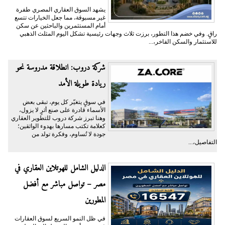
يشهد السوق العقاري المصري طفرة
غير مسبوقة، مما جعل الخيارات تتسع
أمام المستثمرين والباحثين عن سكن
راقٍ. وفي خضم هذا التطور، برزت ثلاث وجهات رئيسية تشكل اليوم المثلث الذهبي
للاستثمار والسكن الفاخر،...
شركة دروب: انطلاقة مدروسة نحو
ريادة طويلة الأمد
في سوقٍ يتغيّر كل يوم، تبقى بعض
الأسماء قادرة على صنع أثرٍ لا يزول،
وهنا تبرز شركة دروب للتطوير العقاري
كعلامة تكتب مسارها بهدوء الواثقين؛
جودة لا تُساوم، وفكرة تولد من
التفاصيل،...
الدليل الشامل للهوتلاين العقاري في
مصر – تواصل مباشر مع أفضل
المطورين
في ظل النمو السريع لسوق العقارات