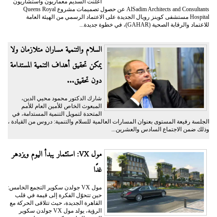
أعلنت السديم معماريون واستشاريون
AlSadim Architects and Consultants عن حصول تصميمات مشروع Queens Royal
Hospital مستشفى كوينز رويال الجديدة على الاعتماد الرسمي من الهيئة العامة
للاعتماد والرقابة الصحية (GAHAR)، في خطوة جديدة...
السلام والتنمية مساران متلازمان ولا
يمكن تحقيق أهداف التنمية المستدامة
دون تحقيق...
شارك الدكتور محمود محيي الدين،
المبعوث الخاص للأمين العام للأمم
المتحدة لتمويل التنمية المستدامة، في
الجلسة رفيعة المستوى بعنوان المسارات العالمية للسلام والتنمية: دروس من القيادة ،
وذلك ضمن الاجتماع السادس والعشرين...
مول VX: استثمار يبدأ اليوم ويزدهر
غدًا
مول VX جولدن سكوير التجمع الخامس:
حين تتحوّل الفكرة إلى قيمة في قلب
القاهرة الجديدة، حيث تتلاقى الحركة مع
الرؤية، يولد مول VX جولدن سكوير