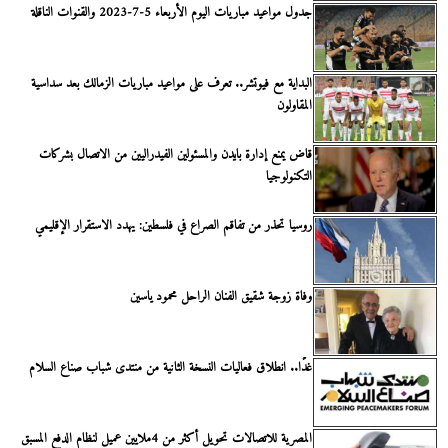
جدول مواعيد مباريات اليوم الأربعاء 5-7-2023 والقنوات الناقلة
البداية مع فيوتشر.. تعرف على مواعيد مباريات الزمالك بعد سداسية
المقاولون
قاض يمنع إدارة بايدن والمسئولين الفيدراليين من الاتصال بشركات
التكنولوجيا
روسيا تحذر من تفاقم الصراع في فلسطين: يهدد الاستقرار الإقليمي
وفاة زوجة شقيق الفنان الراحل محمود ياسين
غدًا.. انطلاق فعاليات النسخة الثانية من منتدى شباب صناع السلام
المصرية للاتصالات تحويل أكثر من 4ملايين عميل لنظام الدفع المسبق