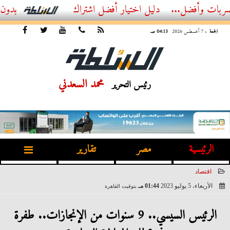
ل...
أفضل اشتراك IPTV بدون تقطيع 2026 – دليل المشاهد العصري
الجمعة
، 7 أغسطس 2026
04:15 صـ
محمد السعدني
رئيس التحرير
الرئيسية
مصر
تقارير
اقتصاد
الأربعاء، 5 يوليو 2023
01:44 مـ
بتوقيت القاهرة
2023-07-05 13:44:54
الرئيس السيسي.. 9 سنوات من الإنجازات.. طفرة