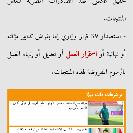
تحقيق عكسى ضد الصادرات المصرية لبعض
المنتجات.
- استصدار 39 قرار وزاري إما بفرض تدابير مؤقته
أو نهائية أو
استمرار العمل
أو تعديل أو إنهاء العمل
بالرسوم المفروضة لهذه المنتجات.
موضوعات ذات صلة
موعد مباراة منتخب مصر الأولمبى أمام المغرب فى نهائى كأس
الأمم الأفريقية
خبير يرصد المكاسب الاقتصادية المحققة من ترفيع العلاقات