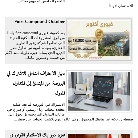
التجمع الخامس كمفهوم مختلف
للاستثمار، لا يبدأ...
Fiori Compound October
يعد كمبوند فيوري fiori compound واحدا
من ابرز المشروعات السكنية الحديثة
التي تطلقها شركة زهور للتطوير
العقاري، بقيادة المهندس طارق نصر
الدين، الذي يمتلك خبرة طويلة تمتد لاكثر
من خمسة وعشرين عاما...
دليل الاحتراف الشامل للاشتراك في
البورصة: من المبتدئ إلى المتداول
الممول
الاشتراك في البورصة لم يعد عملية
معقدة تتطلب رداء رسمي أو صراخ في
قاعات التداول المزدحمة بل تحول إلى
ضغطة زر ذكية عبر هاتفك المحمول، وفي عالم اليوم تلاشت الحواجز بين صغار...
تعزيز دور بنك الاستثمار القومي في