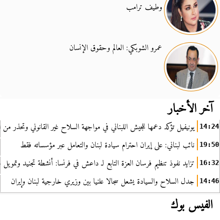
وطيف ترامب
عمرو الشوبكي: العالم وحقوق الإنسان
آخر الأخبار
يونيفيل تؤكد دعمها للجيش اللبناني في مواجهة السلاح غير القانوني وتحذر من ا
14:24
نائب لبناني: على إيران احترام سيادة لبنان والتعامل عبر مؤسساته فقط
19:50
تزايد نفوذ تنظيم فرسان العزة التابع لـ داعش في فرنسا: أنشطة تجنيد وتمويل
16:32
جدل السلاح والسيادة يشعل سجالا علنيا بين وزيري خارجية لبنان وإيران
14:46
الفيس بوك