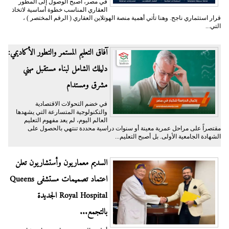
في مصر، أصبح الوصول إلى المطور
العقاري المناسب خطوة أساسية لاتخاذ
قرار استثماري ناجح. وهنا تأتي أهمية منصة الهوتلاين العقاري ( الرقم المختصر ) ،
التي...
آفاق التعليم المستمر والتطور الأكاديمي:
دليلك الشامل لبناء مستقبل مهني
مشرق ومستدام
في خضم التحولات الاقتصادية
والتكنولوجية المتسارعة التي يشهدها
العالم اليوم، لم يعد مفهوم التعليم
مقتصراً على مراحل عمرية معينة أو سنوات دراسية محددة تنتهي بالحصول على
الشهادة الجامعية الأولى. بل أصبح التعليم...
السديم معماريون وأستشاريون تعلن
اعتماد تصميمات مستشفى Queens
Royal Hospital الجديدة
بالتجمع...