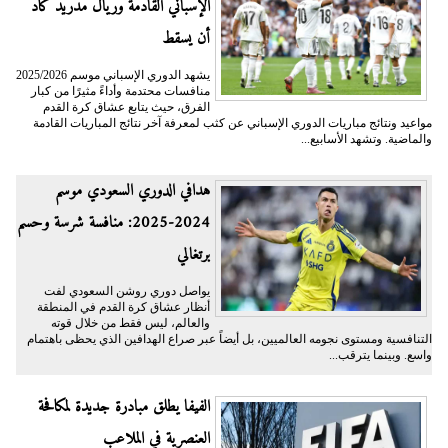
الإسباني القادمة وريال مدريد كاد
أن يسقط
يشهد الدوري الإسباني موسم 2025/2026
منافسات محتدمة وأداءً مثيرًا من كبار
الفرق، حيث يتابع عشاق كرة القدم
مواعيد ونتائج مباريات الدوري الإسباني عن كثب لمعرفة آخر نتائج المباريات القادمة
والماضية. وتشهد الأسابيع...
هدافي الدوري السعودي موسم
2024-2025: منافسة شرسة وحسم
برتغالي
يواصل دوري روشن السعودي لفت
أنظار عشاق كرة القدم في المنطقة
والعالم، ليس فقط من خلال قوته
التنافسية ومستوى نجومه العالميين، بل أيضاً عبر صراع الهدافين الذي يحظى باهتمام
واسع. وبينما يترقب...
الفيفا يطلق مبادرة جديدة لمكافحة
العنصرية في الملاعب