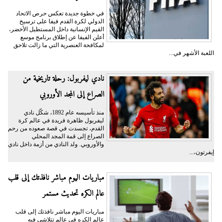
في خطوة جديدة تعكس حرص الاتحاد
الدولي لكرة القدم فيفا على ترسيخ
القيم الإنسانية داخل المستطيل الأخضر،
أعلن الفيفا عن إطلاق برنامج موسع
لمكافحة العنصرية التي ما زالت تلاحق
اللعبة الأشهر في...
نادي ليفربول: رحلة تاريخية من
الصراع إلى المجد الأوروبي
منذ تأسيسه عام 1892، شكّل نادي
ليفربول ظاهرة فريدة في عالم كرة
القدم، تجسدت في قصة صعوده من رحم
الصراع إلى قمة المجد المحلي
والأوروبي. ولد النادي من أزمة داخل نادي
إيفرتون،...
مباريات اليوم مباشر نافذتك إلى قلب
عالم الكره تحديث مستمر
مباريات اليوم مباشر نافذتك إلى قلب
عالم الكره في عالمٍ تتلاشى فيه