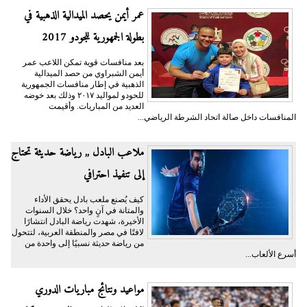
عمر أيمن يحصد الميدالية الذهبية في
بطولة الجمهورية للجودو 2017
بعد منافسات قوية تمكن اللاعب عمر
أيمن الشبراوي من حصد الميدالية
الذهبية في إطار منافسات الجمهورية
للحودو لمواليد ٢٠١٧ وذلك بعد خوضه
العديد من المباريات. وأقيمت
المنافسات داخل صالة اتحاد الشرطة الرياضي...
ملاعب البادل ,, رياضة حديثة تحتاج
إلى تنفيذ احترافي
كيف يُصنع ملعب بادل يحقق الأداء
والمتانة في آنٍ واحد؟ خلال السنوات
الأخيرة، شهدت رياضة البادل انتشارًا
لافتًا في مصر والمنطقة العربية، لتتحول
من رياضة حديثة نسبيًا إلى واحدة من
أسرع الألعاب...
مواعيد ونتائج مباريات الدوري