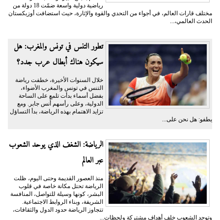
رياضية دولية واسعة ضمّت 18 دولة من
مختلف قارات العالم، في أجواء من التحدي والقوة والإثارة، حيث استضافت أوزبكستان
الحدث العالمي،...
تطور التنس في تونس والمغرب: هل
سيكون هناك أبطال عرب جدد؟
خلال السنوات الأخيرة، خطفت رياضة
التنس في تونس والمغرب الأضواء،
بفضل أسماء بدأت تلمع على الساحة
الدولية، وعلى رأسهم أُنس جابر. ومع
تزايد الاهتمام بهذه الرياضة، بدأ التساؤل
يطفو: هل نحن على...
الرياضة: الشغف الذي يوحد الشعوب
عبر العالم
منذ العصور القديمة وحتى اليوم، ظلت
الرياضة تحتل مكانة خاصة في قلوب
البشر، كونها وسيلة للتواصل، المنافسة
الشريفة، وبناء الروابط الاجتماعية.
تتجاوز الرياضة حدود الدول والثقافات،
وتوحد الشعوب خلف أهداف مشتركة ولحظات...