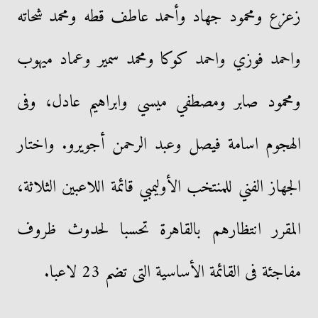
زعزع ومحمود جهاد وأحمد عاطف قطه ومحمد شحاته
واحمد فوزي واحمد كوكا ومحمد سمير وعماد ميهوب
ومحمود صابر ومصطفي ميسي وابراهيم عادل، وفى
الهجوم اسامة فيصل وعبد الرحمن أجويرو. واختار
الجهاز الفني للمنتخب الأوليمبي قائمة اللاعبين الثلاثة،
المقرر انتظارهم بالقاهرة تحسبا لحدوث ظروف
مفاجئة فى القائمة الأساسية التى تضم 23 لاعبا.