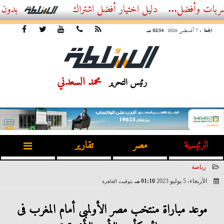
ل...
أفضل اشتراك IPTV بدون تقطيع 2026 – دليل المشاهد العصري
الجمعة
، 7 أغسطس 2026
02:54 صـ
محمد السعدني
رئيس التحرير
الرئيسية
مصر
تقارير
رياضة
الأربعاء، 5 يوليو 2023
01:10 مـ
بتوقيت القاهرة
2023-07-05 13:10:15
موعد مباراة منتخب مصر الأولمبى أمام المغرب فى