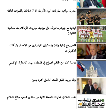
جدول مواعيد مباريات اليوم الأربعاء 5-7-2023 والقنوات الناقلة
البداية مع فيوتشر.. تعرف على مواعيد مباريات الزمالك بعد سداسية
المقاولون
قاض يمنع إدارة بايدن والمسئولين الفيدراليين من الاتصال بشركات
التكنولوجيا
روسيا تحذر من تفاقم الصراع في فلسطين: يهدد الاستقرار الإقليمي
وفاة زوجة شقيق الفنان الراحل محمود ياسين
غدًا.. انطلاق فعاليات النسخة الثانية من منتدى شباب صناع السلام