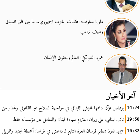
ماريا معلوف: انتخابات الحزب الجمهوري.. ما بين قلق السباق
وطيف ترامب
عمرو الشوبكي: العالم وحقوق الإنسان
آخر الأخبار
يونيفيل تؤكد دعمها للجيش اللبناني في مواجهة السلاح غير القانوني وتحذر من ا
14:24
نائب لبناني: على إيران احترام سيادة لبنان والتعامل عبر مؤسساته فقط
19:50
تزايد نفوذ تنظيم فرسان العزة التابع لـ داعش في فرنسا: أنشطة تجنيد وتمويل
16:32