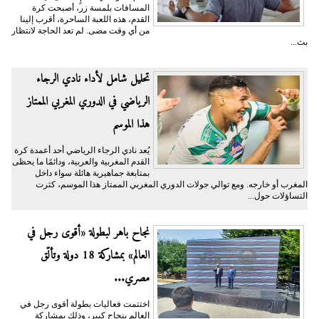
المسافات بلمسة زر، أصبحت كرة
القدم، هذه اللعبة الساحرة، أقرب إلينا
من أي وقت مضى. لم تعد الحاجة لانتظار
بث...
تحليل شامل لأداء نادي الرجاء
الرياضي في الدوري المغربي الممتاز
هذا الموسم
يُعد نادي الرجاء الرياضي أحد أعمدة كرة
القدم المغربية والعربية، ودائمًا ما يحظى
بمتابعة جماهيرية هائلة سواء داخل
المغرب أو خارجه. ومع توالي جولات الدوري المغربي الممتاز هذا الموسم، كثرت
التساؤلات حول...
نجاح باهر لبطولة «أقوى رجل في
العالم» بمشاركة 18 دولة وتألّق
مصري...
اختتمت فعاليات بطولة أقوى رجل في
العالم بنجاح كبير، وذلك بمشاركة