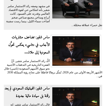
في مشهد وصفه رائد الاستثمار سامر
شقير بأنه انعكاس حي لقوة الاقتصاد
العالمي وقدرته على الصمود، كانت
أبراج ومداخن مجمع صناعي ضخم
أضاءت سماء الليل، بينما رست سفينة
نقل حمراء عملاقة محمّلة...
سامر شقير: تضاعف مشتريات
الأجانب في «تاسي» يعكس تحوُّل
السعودية إلى ملاذ...
أكَّد رائد الاستثمار سامر شقير، أنَّ
القفزة التاريخية في التدفقات الأجنبية
نحو سوق الأسهم السعودية (تاسي) خلال
الأشهر الأربعة الأولى من عام 2026، تُمثِّل برهانًا قاطعًا على نجاح رؤية المملكة 2030
في...
سامر شقير: الفينتيك السعودي لم يعد
رقمنة بل سيادة مالية جديدة
قال رائد الاستثمار سامر شقير: إنه