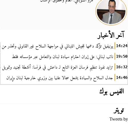
عمرو الشوبكي: العالم وحقوق الإنسان
آخر الأخبار
يونيفيل تؤكد دعمها للجيش اللبناني في مواجهة السلاح غير القانوني وتحذر من ا
14:24
نائب لبناني: على إيران احترام سيادة لبنان والتعامل عبر مؤسساته فقط
19:50
تزايد نفوذ تنظيم فرسان العزة التابع لـ داعش في فرنسا: أنشطة تجنيد وتمويل
16:32
جدل السلاح والسيادة يشعل سجالا علنيا بين وزيري خارجية لبنان وإيران
14:46
الفيس بوك
تويتر
Tweets by