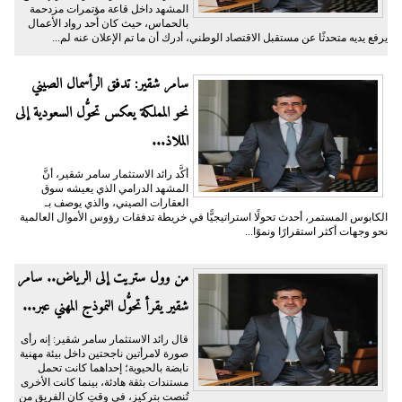
المشهد داخل قاعة مؤتمرات مزدحمة
بالحماس، حيث كان أحد رواد الأعمال
يرفع يديه متحدثًا عن مستقبل الاقتصاد الوطني، أدرك أن ما تم الإعلان عنه لم...
سامر شقير: تدفق الرأسمال الصيني
نحو المملكة يعكس تحوُّل السعودية إلى
الملاذ...
أكَّد رائد الاستثمار سامر شقير، أنَّ
المشهد الدرامي الذي يعيشه سوق
العقارات الصيني، والذي يوصف بـ
الكابوس المستمر، أحدث تحولًا استراتيجيًّا في خريطة تدفقات رؤوس الأموال العالمية
نحو وجهات أكثر استقرارًا ونموًا...
من وول ستريت إلى الرياض.. سامر
شقير يقرأ تحوُّل النموذج المهني عبر...
قال رائد الاستثمار سامر شقير: إنه رأى
صورة لامرأتين ناجحتين داخل بيئة مهنية
نابضة بالحيوية؛ إحداهما كانت تحمل
مستندات بثقة هادئة، بينما كانت الأخرى
تُنصت بتركيز، في وقتٍ كان الفريق من