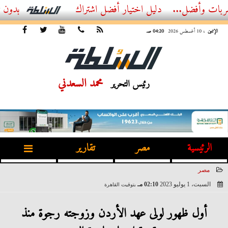
..
أفضل اشتراك IPTV بدون تقطيع 2026 – دليل المشاهد العصري
الإثنين
، 10 أغسطس 2026
04:20 صـ
محمد السعدني
رئيس التحرير
الرئيسية
مصر
تقارير
مصر
السبت، 1 يوليو 2023
02:10 مـ
بتوقيت القاهرة
2023-07-01 14:10:51
أول ظهور لولى عهد الأردن وزوجته رجوة منذ