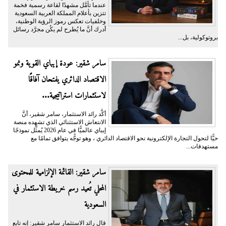
عندما تأمَّل مشهدًا لقاعة رسمية فخمة
تتزين بأعلام المملكة العربية السعودية
وخلفيات تعكس رموز الرؤية الوطنية،
أدرك أنَّ ما يُطرح لم يكُن مجرَّد رسائل
بروتوكولية، بل...
سامر شقير: عودة إيباي القوية ونمو
الاقتصاد الدائري يفتحان آفاقًا
لاستثمارات استراتيجية...
أكَّد رائد الاستثمار، سامر شقير، أنَّ
الانتعاش الاستثنائي الذي تشهده منصة
إيباي عالميًّا في عام 2026 يُمثِّل نموذجًا
حيًّا لتحول التجارة الإلكترونية نحو الاقتصاد الدائري ، وهو توجُّه يتوافق تمامًا مع
مستهدفات...
سامر شقير: القائمة الإلزامية للمحتوى
المحلي تُعيد رسم خريطة الاستثمار في
السعودية
قال رائد الاستثمار سامر شقير: إنه تابع