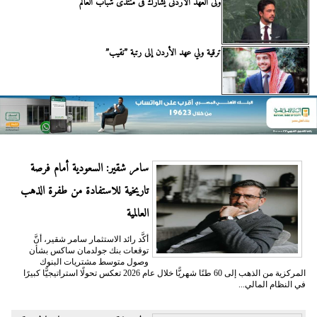
ولى العهد الأردنى يشارك فى منتدى شباب العالم
ترقية ولي عهد الأردن إلى رتبة ”نقيب”
سامر شقير: السعودية أمام فرصة
تاريخية للاستفادة من طفرة الذهب
العالمية
أكَّد رائد الاستثمار سامر شقير، أنَّ
توقعات بنك جولدمان ساكس بشأن
وصول متوسط مشتريات البنوك
المركزية من الذهب إلى 60 طنًا شهريًّا خلال عام 2026 تعكس تحولًا استراتيجيًّا كبيرًا
في النظام المالي...