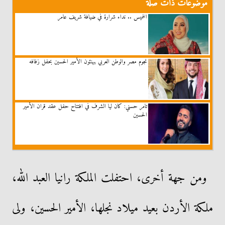
موضوعات ذات صلة
الخميس .. نداء شرارة في ضيافة شريف عامر
نجوم مصر والوطن العربي يهنئون الأمير الحسين بحفل زفافه
تامر حسني: كان ليا الشرف في افتتاح حفل عقد قران الأمير
الحسين
ومن جهة أخرى، احتفلت الملكة رانيا العبد الله،
ملكة الأردن بعيد ميلاد نجلها، الأمير الحسين، ولى