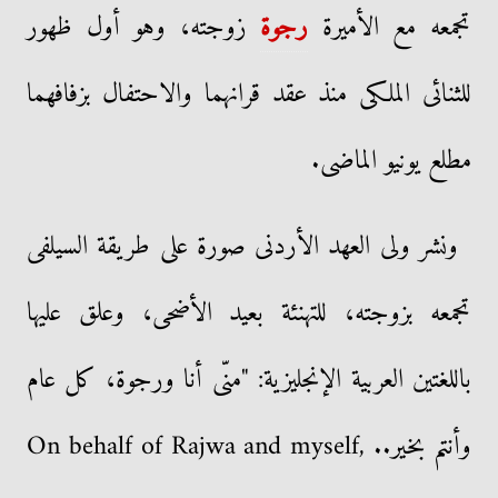
تجمعه مع الأميرة
رجوة
زوجته، وهو أول ظهور
للثنائى الملكى منذ عقد قرانهما والاحتفال بزفافهما
مطلع يونيو الماضى.
ونشر ولى العهد الأردنى صورة على طريقة السيلفى
تجمعه بزوجته، للتهنئة بعيد الأضحى، وعلق عليها
باللغتين العربية الإنجليزية: "منّى أنا ورجوة، كل عام
وأنتم بخير.. On behalf of Rajwa and myself,