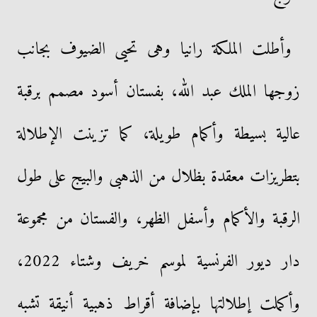
وأطلت الملكة رانيا وهى تحيى الضيوف بجانب
زوجها الملك عبد الله، بفستان أسود مصمم برقبة
عالية بسيطة وأكمام طويلة، كما تزينت الإطلالة
بتطريزات معقدة بظلال من الذهبى والبيج على طول
الرقبة والأكمام وأسفل الظهر، والفستان من مجموعة
دار ديور الفرنسية لموسم خريف وشتاء 2022،
وأكملت إطلالتها بإضافة أقراط ذهبية أنيقة تشبه