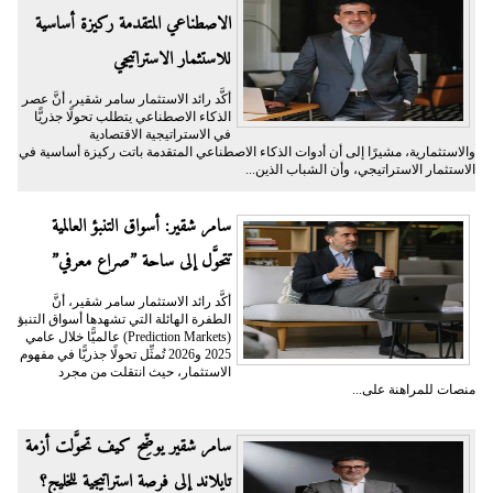
الاصطناعي المتقدمة ركيزة أساسية
للاستثمار الاستراتيجي
أكَّد رائد الاستثمار سامر شقير، أنَّ عصر
الذكاء الاصطناعي يتطلب تحولًا جذريًّا
في الاستراتيجية الاقتصادية
والاستثمارية، مشيرًا إلى أن أدوات الذكاء الاصطناعي المتقدمة باتت ركيزة أساسية في
الاستثمار الاستراتيجي، وأن الشباب الذين...
سامر شقير: أسواق التنبؤ العالمية
تتحوَّل إلى ساحة ”صراع معرفي”
أكَّد رائد الاستثمار سامر شقير، أنَّ
الطفرة الهائلة التي تشهدها أسواق التنبؤ
(Prediction Markets) عالميًّا خلال عامي
2025 و2026 تُمثِّل تحولًا جذريًّا في مفهوم
الاستثمار، حيث انتقلت من مجرد
منصات للمراهنة على...
سامر شقير يوضِّح كيف تحوَّلت أزمة
تايلاند إلى فرصة استراتيجية للخليج؟