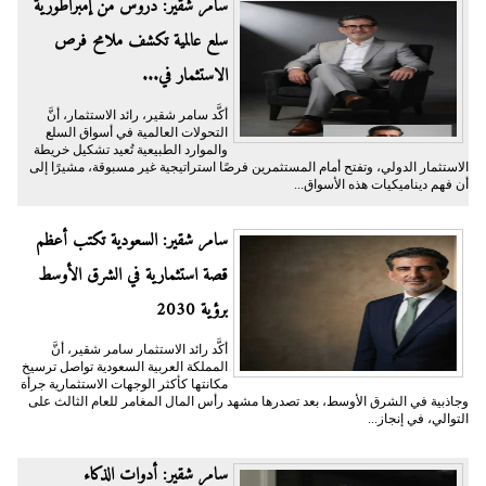
سامر شقير: دروس من إمبراطورية
سلع عالمية تكشف ملامح فرص
الاستثمار في...
أكَّد سامر شقير، رائد الاستثمار، أنَّ
التحولات العالمية في أسواق السلع
والموارد الطبيعية تُعيد تشكيل خريطة
الاستثمار الدولي، وتفتح أمام المستثمرين فرصًا استراتيجية غير مسبوقة، مشيرًا إلى
أن فهم ديناميكيات هذه الأسواق...
سامر شقير: السعودية تكتب أعظم
قصة استثمارية في الشرق الأوسط
برؤية 2030
أكَّد رائد الاستثمار سامر شقير، أنَّ
المملكة العربية السعودية تواصل ترسيخ
مكانتها كأكثر الوجهات الاستثمارية جرأة
وجاذبية في الشرق الأوسط، بعد تصدرها مشهد رأس المال المغامر للعام الثالث على
التوالي، في إنجاز...
سامر شقير: أدوات الذكاء