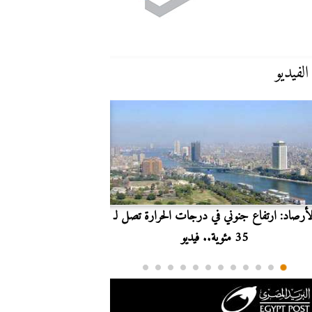
الفيديو
لأرصاد: ارتفاع جنوني في درجات الحرارة تصل لـ
بث مباشر.. مشاهدة مبارا
35 مئوية.. فيديو
الدوري ا