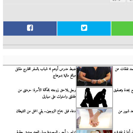
جمد نفقات عن
ضبط مدرس أوهم 4 شباب بالسفر للخارج مقابل
مبالغ مالية بسوهاج
ح بجدة وتصفيق
رجل يلاحق زوجته بمحكمة الأسرة: حرمتنى من
طفلتى واستولت على سيارتى
د شهور من
دعاء قبل جماع الزوجين.. يقي الحمل من الشيطان
أننا لم نفترق»
ترامب: أحب السعودية وولى العهد صديق حقيقى