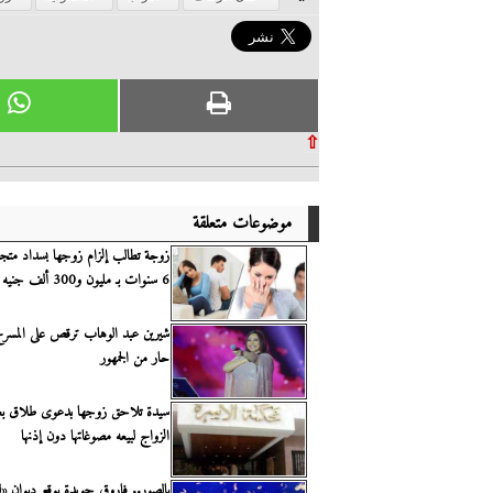
⇧
موضوعات متعلقة
زوجة تطالب إلزام زوجها بسداد مت
6 سنوات بـ مليون و300 ألف جنيه
شيرين عبد الوهاب ترقص على المسر
حار من الجمهور
سيدة تلاحق زوجها بدعوى طلاق بع
الزواج لبيعه مصوغاتها دون إذنها
بالصور.. فاروق جويدة يوقع ديوان «لو 