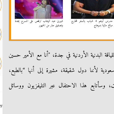
ضبط مدرس أوهم 4 شباب بالسفر للخارج
شيرين عبد الوهاب ترقص على المسرح بجدة
مبالغ مالية بسوهاج
وتصفيق حار من الجمهور
اقة البدنية الأردنية في جدة، "أنا مع الأمير حسين
عودية لأننا دول شقيقة، مشيرة إلى أنها “بالطبع،
وسأتابع هذا الاحتفال عبر التليفزيون ووسائل
by