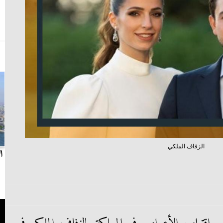
الزفاف الملكي
بث مباشر.. مباراة الزمالك وسيراميكا كليوباترا في
ا
الدوري