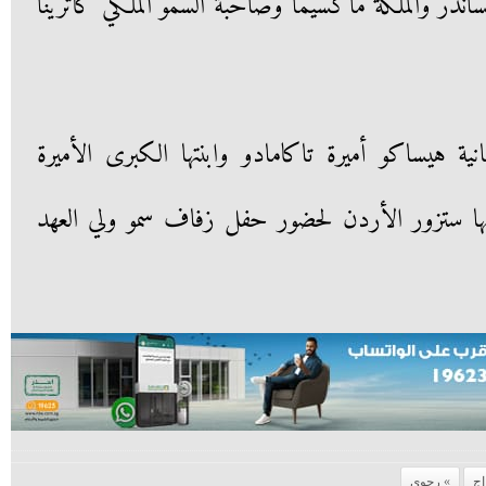
ساندر والملكة ماكسيما وصاحبة السمو الملكي كاترينا
نية هيساكو أميرة تاكامادو وابنتها الكبرى الأميرة
نها ستزور الأردن لحضور حفل زفاف سمو ولي العهد
اج
رجوي