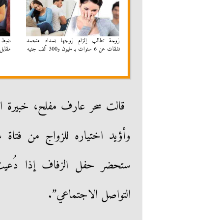
زوجة تطالب إلزام زوجها بسداد متجمد
نفقات عن 6 سنوات بـ مليون و300 ألف جنيه
مقابل 
قالت سحر عارف مفلح، خبيرة اللي
وأؤيد اختياره للزواج من فتاة س
ستحضر حفل الزفاف إذا دُعيت، 
التواصل الاجتماعي”.