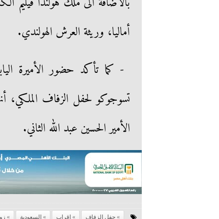
بالاضافة الى ملك هولندا فيليم ألك
أماليا، وريثة العرش الهولندي.
- كما تأكد حضور الأميرة اليابا
تسوجوكو لحفل الزفاف الملكي، أ
الأمير الحسين عبد الله الثاني.
حفل الزفاف
اقراب
السعودية
زو