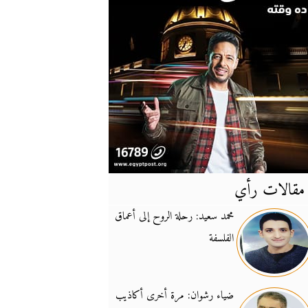
مقالات رأي
آخر
الأخبار
محمد سعيد: رحلة الروح إلى أعماق
الفلسفة
يونيفيل تؤكد دعمها ل
14:24
نائب لبناني: على إير
19:50
ضياء رشوان: مرة أخرى أكاذيب
تزايد نفوذ تنظيم فرس
16:32