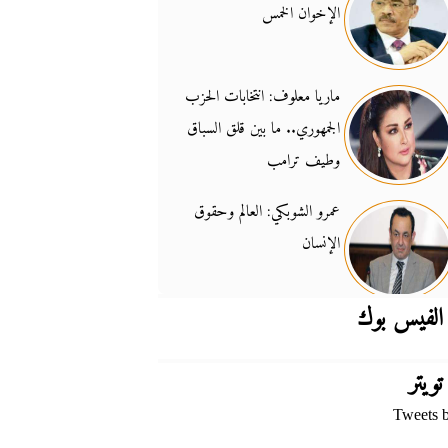
الإخوان الخمس
جدل السلاح والسيادة
14:46
ماريا معلوف: انتخابات الحزب
الجمهوري.. ما بين قلق السباق
وطيف ترامب
عمرو الشوبكي: العالم وحقوق
الإنسان
الفيس بوك
تويتر
Tweets 