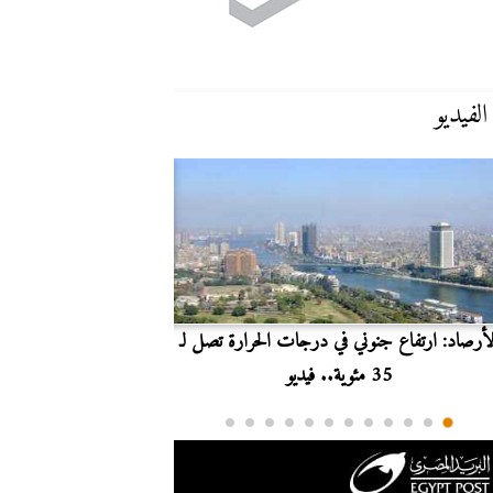
الفيديو
لأرصاد: ارتفاع جنوني في درجات الحرارة تصل لـ
بث مباشر.. مشاهدة مبارا
35 مئوية.. فيديو
الدوري ا