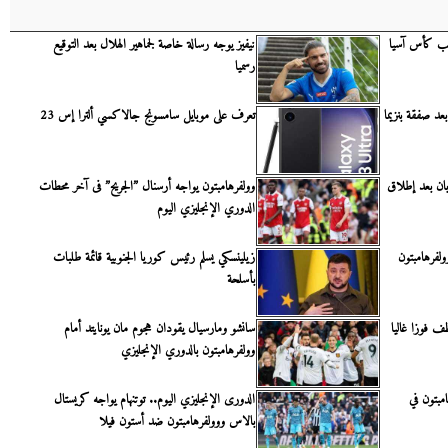
بب كأس آسيا
نيفيز يوجه رسالة خاصة لجماهير الهلال بعد التوقيع
رسميا
د صفقة بنزيما
تعرف على موبايل سامسونج جالاكسي ألترا إس 23
بان بعد إطلاق
وولفرهامبتون يواجه أرسنال ”الجريح” فى آخر محطات
الدوري الإنجليزي اليوم
ولفرهامبتون
زيلينسكي يسلم رئيس كوريا الجنوبية قائمة طلبات
بأسلحة
ف فوزا غاليا
سانشو ومارسيال يقودان هجوم مان يونايتد أمام
وولفرهامبتون بالدوري الإنجليزي
امبتون في
الدورى الإنجليزي اليوم.. توتنهام يواجه كريستال
بالاس ووولفرهامبتون ضد أستون فيلا