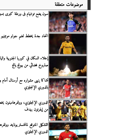
موضوعات متعلقة
سون يضع توتنهام فى ورطة كبرى بس
اتحاد جدة يخطط لضم جواو موتينيو بع
إخلاء السكان في كوريا الجنوبية واليا
صاروخ فضائي من بيونج يانج
تشاكا ينهى مشواره مع أرسنال أمام و
بالدوري الإنجليزي
الدوري الإنجليزي، وولفرهامبتون يخط
من إيفرتون بهدف
التشكيل المتوقع لمانشستر يونايتد وولفره
الدوري الإنجليزي