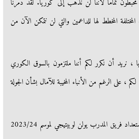
محبطون تمامًا لأننا لن نذهب إلى كوريا. لقد دُمرنا
 المختلفة المخطط لها للداعمين والتي لن نتمكن الآن من
، نريد أن نكرر لكم أننا ملتزمون بالسوق الكوري
 ، على الرغم من الأنباء المخيبة للآمال بشأن الجولة
كان من المقرر أن تشهد الجولة استعداد فريق المدرب يولن لوبيتيجي لموسم 2023/24