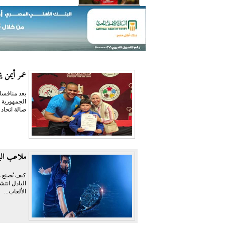
عمر أيمن يحص
بعد منافسا
صالة اتحاد
ملاعب البا
كيف يُصنع م
البادل انتش
الألعاب...