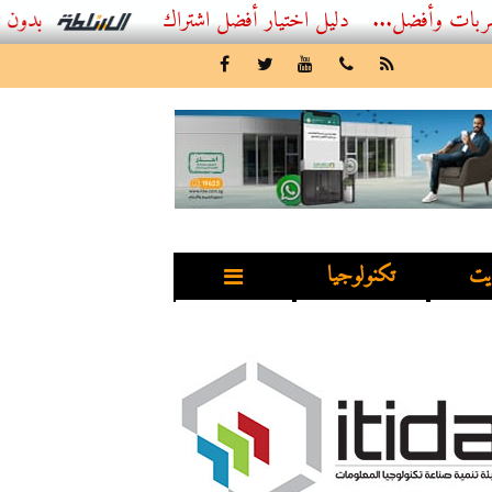
ل...
أفضل اشتراك IPTV بدون تقطيع 2026 – دليل المشاهد العصري
يت
تكنولوجيا