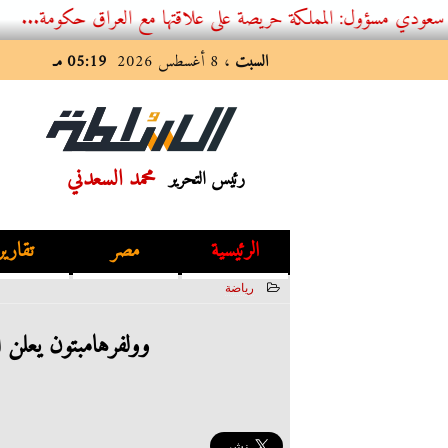
: المملكة حريصة على علاقتها مع العراق حكومة...
السبت
، 8 أغسطس 2026
05:19 مـ
محمد السعدني
رئيس التحرير
الرئيسية
مصر
تقارير
رياضة
2023-06-29 15:57:26
وولفرهامبتون يعلن ا