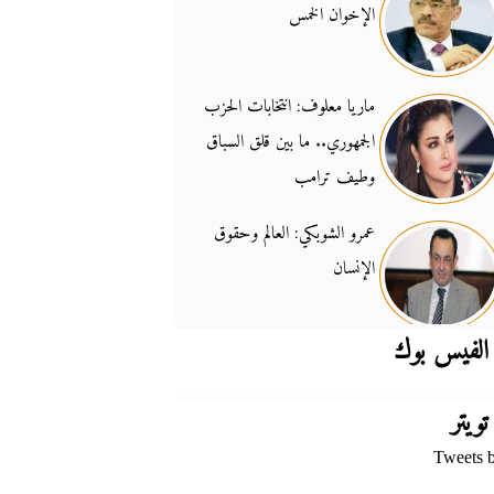
الإخوان الخمس
جدل السلاح والسيادة
14:46
ماريا معلوف: انتخابات الحزب
الجمهوري.. ما بين قلق السباق
وطيف ترامب
عمرو الشوبكي: العالم وحقوق
الإنسان
الفيس بوك
تويتر
Tweets 