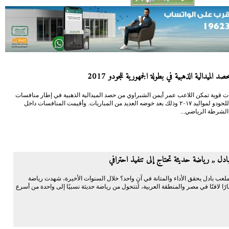
د الميدالية الذهبية في بطولة الجمهورية للجودو 2017
ت قوية تمكن اللاعب عمر أيمن الشبراوي من حصد الميدالية الذهبية في إطار منافسات
الجمهورية للحودو لمواليد ٢٠١٧ وذلك بعد خوضه العديد من المباريات. وأقيمت المنافسات داخل
 الشرطة الرياضي...
دل ,, رياضة حديثة تحتاج إلى تنفيذ احترافي
لعب بادل يحقق الأداء والمتانة في آنٍ واحد؟ خلال السنوات الأخيرة، شهدت رياضة
ارًا لافتًا في مصر والمنطقة العربية، لتتحول من رياضة حديثة نسبيًا إلى واحدة من أسرع