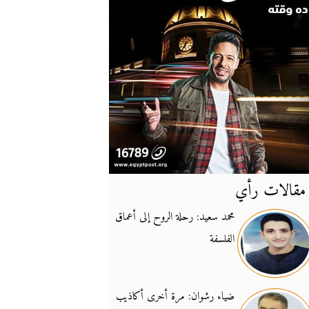
مقالات رأي
آخر
الأخبار
محمد سعيد: رحلة الروح إلى أعماق
الفلسفة
يونيفيل تؤكد دعمها ل
14:24
نائب لبناني: على إير
19:50
ضياء رشوان: مرة أخرى أكاذيب
تزايد نفوذ تنظيم فرس
16:32