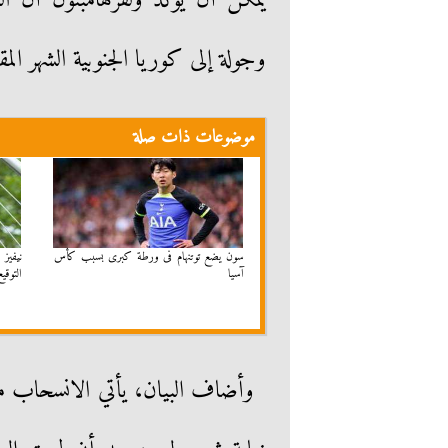
يمكن أن يؤكد ولفرهامبتون أن ال
وجولة إلى كوريا الجنوبية الشهر المق
موضوعات ذات صلة
سون يضع توتنهام فى ورطة كبرى بسبب كأس
نيفيز
آسيا
التوقيع
وأضاف البيان، يأتي الانسحاب من 