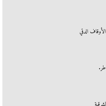
طر.
لشرقية