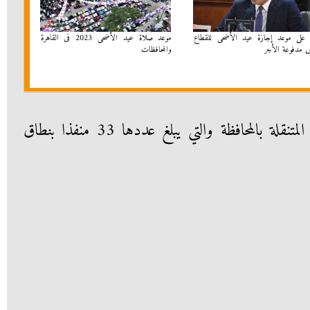
على موعد إجازة عيد الأضحى للقطاع
موعد صلاة عيد الأضحى 2023 فى القاهرة
 مدفوعة الأجر
والمحافظات
وأوضح أماكن تمركز منافذ السلع المتنقلة بالمحافظة والتي يبلغ عددها 33 منفذا بنطاق