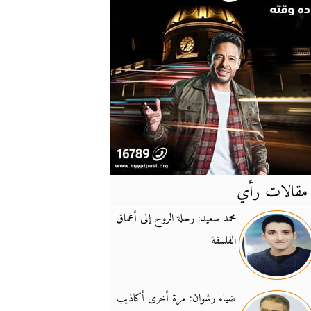
مقالات رأي
آخر
الأخبار
محمد سعيد: رحلة الروح إلى أعماق
الفلسفة
يونيفيل تؤكد دعمها ل
14:24
نائب لبناني: على إير
19:50
ضياء رشوان: مرة أخرى أكاذيب
تزايد نفوذ تنظيم فرس
16:32