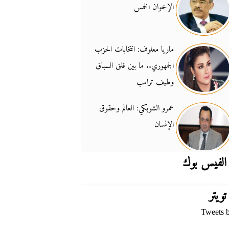
الإخوان الخمس
جدل السلاح والسيادة
14:46
ماريا معلوف: انتخابات الحزب
الجمهوري.. ما بين قلق السباق
وطيف ترامب
عمرو الشوبكي: العالم وحقوق
الإنسان
الفيس بوك
تويتر
Tweets 