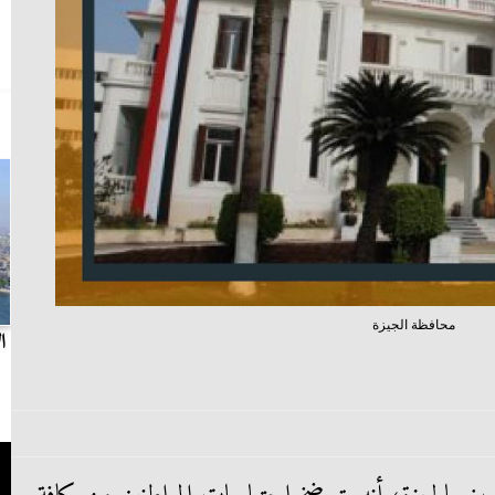
محافظة الجيزة
بث مباشر.. مباراة الزمالك وسيراميكا كليوباترا في
ا
الدوري