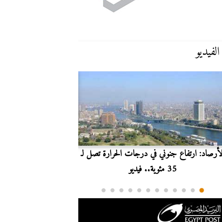
الفيديو
لأرصاد: ارتفاع جنوني في درجات الحرارة تصل لـ
بث مباشر.. مشاهدة مبارا
35 مئوية.. فيديو
الدوري ا