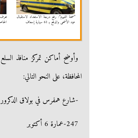
”صحة الفيوم”: رفع درجة الاستعداد لاستقبال
تعرف 
عيد الأضحى والدفع بـ 61 سيارة إسعاف
الخاص
المحافظة، على النحو التالي:
-شارع همفرس في بولاق الدكرور
247-عمارة 6 أكتوبر