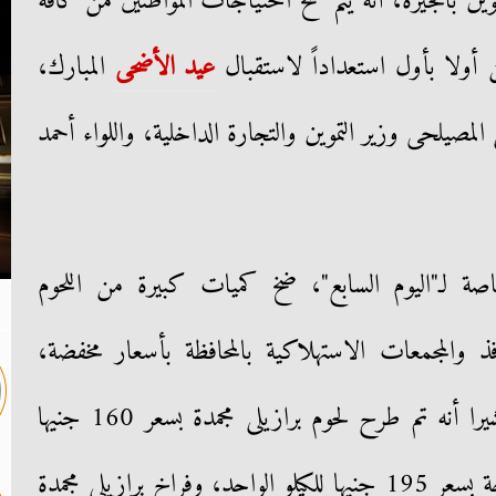
 بالجيزة، أنه يتم ضخ احتياجات المواطنين من كافة
ن أولا بأول استعداداً لاستقبال
عيد الأضحى
المبارك،
لمصيلحى وزير التموين والتجارة الداخلية، واللواء أحمد
 لـ"اليوم السابع"، ضخ كميات كبيرة من اللحوم
فذ والمجمعات الاستهلاكية بالمحافظة بأسعار مخفضة،
استعدادا لعيد الأضحى المبارك، مشيرا أنه تم طرح لحوم برازيلى مجمدة بسعر 160 جنيها
للكيلو الواحد، ولحوم سودانى طازجة بسعر 195 جنيها للكيلو الواحد، وفراخ برازيلي مجمدة