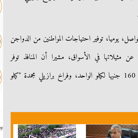
 تواصل، يوميا، توفير احتياجات المواطنين من الدواجن
 عن مثيلاتها في الأسواق، مشيرا أن المنافذ توفر
للمواطنين لحوم برازيلى مجمدة بسعر 160 جنيها لكيلو الواحد، وفراخ برازيلي مجمدة "كيلو
by