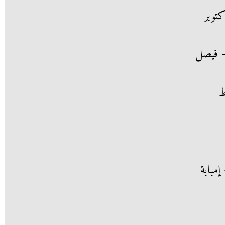
توبر
– فيصل
ط
مبابة