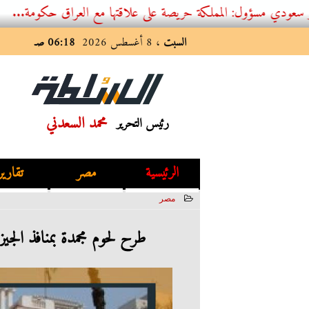
ول: المملكة حريصة على علاقتها مع العراق حكومة...
السبت
، 8 أغسطس 2026
06:18 صـ
محمد السعدني
رئيس التحرير
الرئيسية
مصر
تقارير
مصر
2023-06-23 02:38:01
طرح لحوم مجمدة بمنافذ الجيزة المتنقلة بـ160 جنيها ل