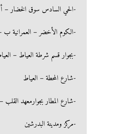
-الحي السادس سوق الخضار – أك
-الكوم الأخضر – العمرانية ب 
-بجوار قسم شرطة العياط – العيا
-شارع المحطة – العياط
-شارع المطار بجوارمعهد القلب – إ
-مركز ومدينة البدرشين