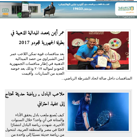
عمر أيمن يحصد الميدالية الذهبية في
بطولة الجمهورية للجودو 2017
بعد منافسات قوية تمكن اللاعب عمر
أيمن الشبراوي من حصد الميدالية
الذهبية في إطار منافسات الجمهورية
للحودو لمواليد ٢٠١٧ وذلك بعد خوضه
العديد من المباريات. وأقيمت
المنافسات داخل صالة اتحاد الشرطة الرياضي...
ملاعب البادل ,, رياضة حديثة تحتاج
إلى تنفيذ احترافي
كيف يُصنع ملعب بادل يحقق الأداء
والمتانة في آنٍ واحد؟ خلال السنوات
الأخيرة، شهدت رياضة البادل انتشارًا
لافتًا في مصر والمنطقة العربية، لتتحول
من رياضة حديثة نسبيًا إلى واحدة من