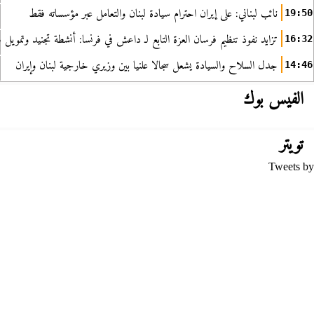
نائب لبناني: على إيران احترام سيادة لبنان والتعامل عبر مؤسساته فقط
19:50
تزايد نفوذ تنظيم فرسان العزة التابع لـ داعش في فرنسا: أنشطة تجنيد وتمويل
16:32
جدل السلاح والسيادة يشعل سجالا علنيا بين وزيري خارجية لبنان وإيران
14:46
الفيس بوك
تويتر
Tweets by