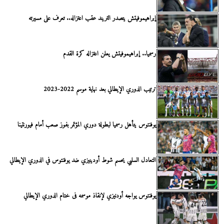
إبراهيموفيتش يتصدر التريند عقب اعتزاله.. تعرف على مسيرته
رسميا.. إبراهيموفيتش يعلن اعتزاله كرة القدم
ترتيب الدوري الإيطالي بعد نهاية موسم 2022-2023
يوفنتوس يتأهل رسميا لبطولة دوري المؤتمر بفوز صعب أمام فيورنتينا
التعادل السلبي يحسم شوط أودينيزي ضد يوفنتوس في الدوري الإيطالي
يوفنتوس يواجه أودنيزي لإنقاذ موسمه فى ختام الدوري الإيطالي