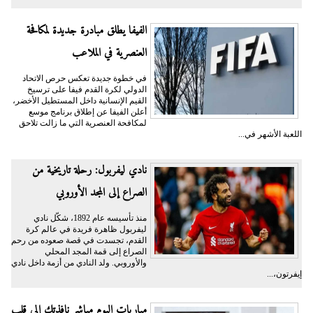
الفيفا يطلق مبادرة جديدة لمكافحة
العنصرية في الملاعب
في خطوة جديدة تعكس حرص الاتحاد
الدولي لكرة القدم فيفا على ترسيخ
القيم الإنسانية داخل المستطيل الأخضر،
أعلن الفيفا عن إطلاق برنامج موسع
لمكافحة العنصرية التي ما زالت تلاحق
اللعبة الأشهر في...
نادي ليفربول: رحلة تاريخية من
الصراع إلى المجد الأوروبي
منذ تأسيسه عام 1892، شكّل نادي
ليفربول ظاهرة فريدة في عالم كرة
القدم، تجسدت في قصة صعوده من رحم
الصراع إلى قمة المجد المحلي
والأوروبي. ولد النادي من أزمة داخل نادي
إيفرتون،...
مباريات اليوم مباشر نافذتك إلى قلب