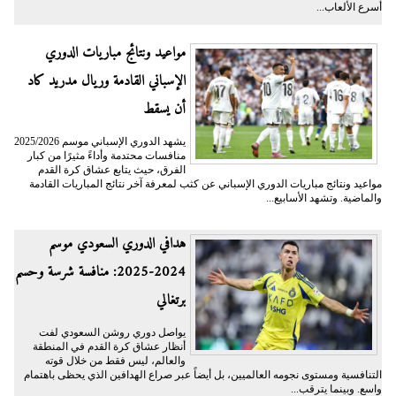
أسرع الألعاب...
مواعيد ونتائج مباريات الدوري
الإسباني القادمة وريال مدريد كاد
أن يسقط
يشهد الدوري الإسباني موسم 2025/2026
منافسات محتدمة وأداءً مثيرًا من كبار
الفرق، حيث يتابع عشاق كرة القدم
مواعيد ونتائج مباريات الدوري الإسباني عن كثب لمعرفة آخر نتائج المباريات القادمة
والماضية. وتشهد الأسابيع...
هدافي الدوري السعودي موسم
2024-2025: منافسة شرسة وحسم
برتغالي
يواصل دوري روشن السعودي لفت
أنظار عشاق كرة القدم في المنطقة
والعالم، ليس فقط من خلال قوته
التنافسية ومستوى نجومه العالميين، بل أيضاً عبر صراع الهدافين الذي يحظى باهتمام
واسع. وبينما يترقب...