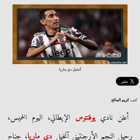
آنخيل دي ماريا
كتب
كريم المالح
أعلن نادي
يوفنتوس
الإيطالي، اليوم الخميس،
رحيل النجم الأرجنتيني آنخيل
دي ماريا
، جناح