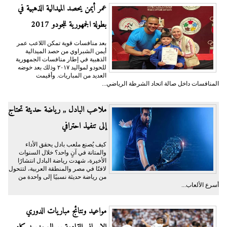
عمر أيمن يحصد الميدالية الذهبية في
بطولة الجمهورية للجودو 2017
بعد منافسات قوية تمكن اللاعب عمر
أيمن الشبراوي من حصد الميدالية
الذهبية في إطار منافسات الجمهورية
للحودو لمواليد ٢٠١٧ وذلك بعد خوضه
العديد من المباريات. وأقيمت
المنافسات داخل صالة اتحاد الشرطة الرياضي...
ملاعب البادل ,, رياضة حديثة تحتاج
إلى تنفيذ احترافي
كيف يُصنع ملعب بادل يحقق الأداء
والمتانة في آنٍ واحد؟ خلال السنوات
الأخيرة، شهدت رياضة البادل انتشارًا
لافتًا في مصر والمنطقة العربية، لتتحول
من رياضة حديثة نسبيًا إلى واحدة من
أسرع الألعاب...
مواعيد ونتائج مباريات الدوري