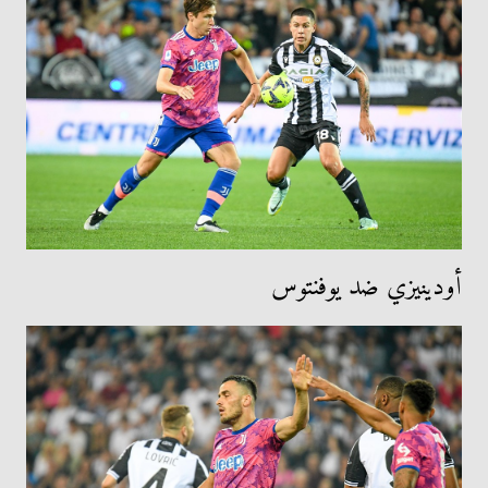
أودينيزي ضد يوفنتوس