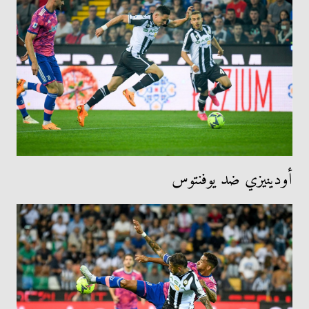
أودينيزي ضد يوفنتوس