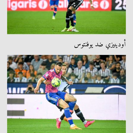
أودينيزي ضد يوفنتوس