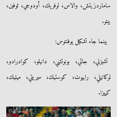
ساماردزيتش، والاس، لوفريك، أودوجي، ثوفين،
بيتو.
بينما جاء تشكيل يوفنتوس:
تشيزني، جاتي، بونوتشي، دانيلو، كوادرادو،
لوكاتيلي، رابيوت، كوستيك، ميريتي، ميليك،
كييزا.