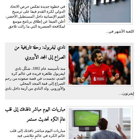
في خطوة جديدة تعكس حرص الاتحاد
الدولي لكرة القدم فيفا على ترسيخ
القيم الإنسانية داخل المستطيل الأخضر،
أعلن الفيفا عن إطلاق برنامج موسع
لمكافحة العنصرية التي ما زالت تلاحق
اللعبة الأشهر في...
نادي ليفربول: رحلة تاريخية من
الصراع إلى المجد الأوروبي
منذ تأسيسه عام 1892، شكّل نادي
ليفربول ظاهرة فريدة في عالم كرة
القدم، تجسدت في قصة صعوده من رحم
الصراع إلى قمة المجد المحلي
والأوروبي. ولد النادي من أزمة داخل نادي
إيفرتون،...
مباريات اليوم مباشر نافذتك إلى قلب
عالم الكره تحديث مستمر
مباريات اليوم مباشر نافذتك إلى قلب
عالم الكره في عالمٍ تتلاشى فيه