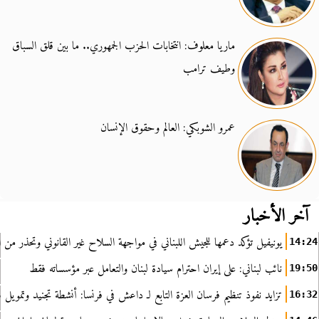
ماريا معلوف: انتخابات الحزب الجمهوري.. ما بين قلق السباق
وطيف ترامب
عمرو الشوبكي: العالم وحقوق الإنسان
آخر الأخبار
يونيفيل تؤكد دعمها للجيش اللبناني في مواجهة السلاح غير القانوني وتحذر من ا
14:24
نائب لبناني: على إيران احترام سيادة لبنان والتعامل عبر مؤسساته فقط
19:50
تزايد نفوذ تنظيم فرسان العزة التابع لـ داعش في فرنسا: أنشطة تجنيد وتمويل
16:32