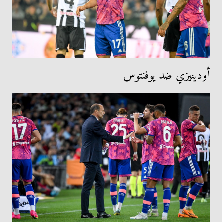
أودينيزي ضد يوفنتوس