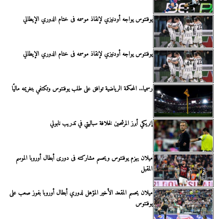
يوفنتوس يواجه أودنيزي لإنقاذ موسمه فى ختام الدوري الإيطالي
يوفنتوس يواجه أودنيزي لإنقاذ موسمه فى ختام الدوري الإيطالي
رسميا.. المحكمة الرياضية توافق على طلب يوفنتوس وتكتفي بتغريمه ماليًا
إنريكي أبرز المرشحين لخلافة سباليتي في تدريب نابولي
ميلان يهزم يوفنتوس ويحسم مشاركته فى دورى أبطال أوروبا الموسم
المقبل
ميلان يحسم المقعد الأخير المؤهل لدوري أبطال أوروبا بفوز صعب على
يوفنتوس