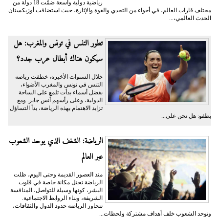
رياضية دولية واسعة ضمّت 18 دولة من
مختلف قارات العالم، في أجواء من التحدي والقوة والإثارة، حيث استضافت أوزبكستان
الحدث العالمي،...
تطور التنس في تونس والمغرب: هل
سيكون هناك أبطال عرب جدد؟
خلال السنوات الأخيرة، خطفت رياضة
التنس في تونس والمغرب الأضواء،
بفضل أسماء بدأت تلمع على الساحة
الدولية، وعلى رأسهم أُنس جابر. ومع
تزايد الاهتمام بهذه الرياضة، بدأ التساؤل
يطفو: هل نحن على...
الرياضة: الشغف الذي يوحد الشعوب
عبر العالم
منذ العصور القديمة وحتى اليوم، ظلت
الرياضة تحتل مكانة خاصة في قلوب
البشر، كونها وسيلة للتواصل، المنافسة
الشريفة، وبناء الروابط الاجتماعية.
تتجاوز الرياضة حدود الدول والثقافات،
وتوحد الشعوب خلف أهداف مشتركة ولحظات...