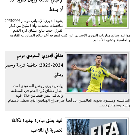
الإسباني القادمة وريال مدريد كاد
أن يسقط
يشهد الدوري الإسباني موسم 2025/2026
منافسات محتدمة وأداءً مثيرًا من كبار
الفرق، حيث يتابع عشاق كرة القدم
مواعيد ونتائج مباريات الدوري الإسباني عن كثب لمعرفة آخر نتائج المباريات القادمة
والماضية. وتشهد الأسابيع...
هدافي الدوري السعودي موسم
2024-2025: منافسة شرسة وحسم
برتغالي
يواصل دوري روشن السعودي لفت
أنظار عشاق كرة القدم في المنطقة
والعالم، ليس فقط من خلال قوته
التنافسية ومستوى نجومه العالميين، بل أيضاً عبر صراع الهدافين الذي يحظى باهتمام
واسع. وبينما يترقب...
الفيفا يطلق مبادرة جديدة لمكافحة
العنصرية في الملاعب