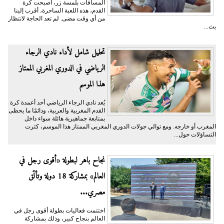
المسافات بلمسة زر، أصبحت كرة
القدم، هذه اللعبة الساحرة، أقرب إلينا
من أي وقت مضى. لم تعد الحاجة لانتظار
بث...
تحليل شامل لأداء نادي الرجاء
الرياضي في الدوري المغربي الممتاز
هذا الموسم
يُعد نادي الرجاء الرياضي أحد أعمدة كرة
القدم المغربية والعربية، ودائمًا ما يحظى
بمتابعة جماهيرية هائلة سواء داخل
المغرب أو خارجه. ومع توالي جولات الدوري المغربي الممتاز هذا الموسم، كثرت
التساؤلات حول...
نجاح باهر لبطولة «أقوى رجل في
العالم» بمشاركة 18 دولة وتألّق
مصري...
اختتمت فعاليات بطولة أقوى رجل في
العالم بنجاح كبير، وذلك بمشاركة