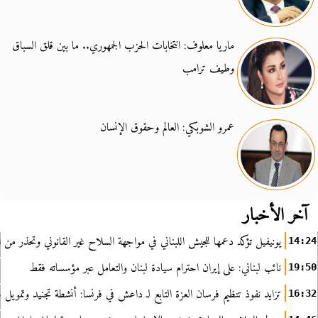
ماريا معلوف: انتخابات الحزب الجمهوري.. ما بين قلق السباق
وطيف ترامب
عمرو الشوبكي: العالم وحقوق الإنسان
آخر الأخبار
يونيفيل تؤكد دعمها للجيش اللبناني في مواجهة السلاح غير القانوني وتحذر من ا
14:24
نائب لبناني: على إيران احترام سيادة لبنان والتعامل عبر مؤسساته فقط
19:50
تزايد نفوذ تنظيم فرسان العزة التابع لـ داعش في فرنسا: أنشطة تجنيد وتمويل
16:32