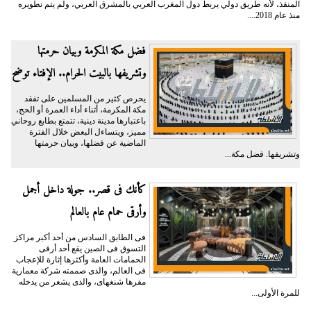
المنفذ، لأنه طريق دولي يربط دول المغرب العربي بالمشرق العربي، ولم يتم تطويره
منذ عام 2018....
فضل مكة المكرمة وبيان حرمتها
وتشريفها بالبيت الحرام.. الإفتاء توضح
يحرص كثير من المسلمين على تفقد
مكة المكرمة، أثناء أداء العمرة أو الحج،
باعتبارها مدينة دينية، تتمتع بطابع روحاني
مميز، ويتساءل البعض خلال الفترة
الماضية عن فضلها، وبيان حرمتها
وتشريفها. فضل مكة...
كأنك فى قصر.. جولة داخل أجمل
وأرقى حمام عام بالعالم
فى الطابق السادس من أحد أكبر مراكز
التسوق فى الصين يقع أحد أرقى
الحمامات العامة وأكثرها إثارة للإعجاب
فى العالم، والذى صممته شركة معمارية
مقرها شنغهاى، والذى يشعر من يدخله
للمرة الأولى...