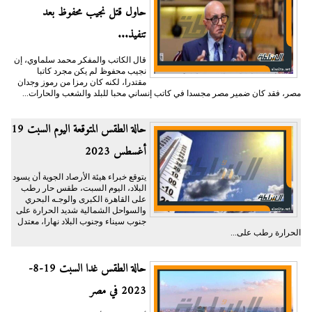
حاول قتل نجيب محفوظ بعد
تنفيذ...
قال الكاتب والمفكر محمد سلماوي، إن
نجيب محفوظ لم يكن مجرد كاتبا
مقتدرا، لكنه كان رمزا من رموز وجدان
مصر، فقد كان ضمير مصر مجسدا في كاتب إنساني محبا للبلد والشعب والحارات...
حالة الطقس المتوقعة اليوم السبت 19
أغسطس 2023
يتوقع خبراء هيئة الأرصاد الجوية أن يسود
البلاد، اليوم السبت، طقس حار رطب
على القاهرة الكبرى والوجـه البحري
والسواحل الشمالية شديد الحرارة على
جنوب سيناء وجنوب البلاد نهارا، معتدل
الحرارة رطب على...
حالة الطقس غدا السبت 19-8-
2023 في مصر