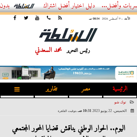
ضل...
أفضل اشتراك IPTV بدون تقطيع 2026 – دليل المشاهد العصري
الأحد
، 9 أغسطس 2026
08:54 صـ
محمد السعدني
رئيس التحرير
الرئيسية
مصر
تقارير
توك شو
الخميس، 22 يونيو 2023
10:31 صـ
بتوقيت القاهرة
2023-06-22 10:31:09
اليوم.. الحوار الوطني يناقش قضايا المحور المجتمعي