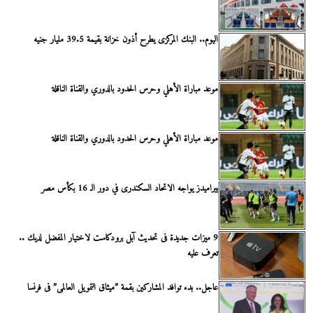
اليوم.. البنك المركزى يطرح أذون خزانة بقيمة 39.5 مليار جنيه
موعد مباراة الأهلي وحرس الحدود بالدوري والقناة الناقلة
موعد مباراة الأهلي وحرس الحدود بالدوري والقناة الناقلة
بيراميدز يواجه الاتحاد السكندرى في دور الـ 16 بكأس مصر
9 ميزات جديدة فى تحديث آبل برودكاست لاختيار المفضل لديك ..
تعرف عليه
عاجل.. بدء توافد المشاركين بقمة ”ميثاق التمويل العالمى” فى فرنسا