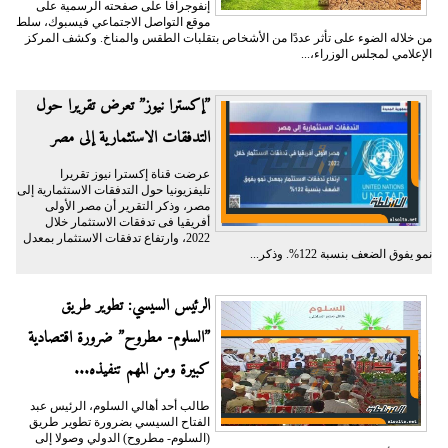
إنفوجرافا على صفحته الرسمية على
موقع التواصل الاجتماعي فيسبوك، سلط
من خلاله الضوء على تأثر عددًا من الأشخاص بتقلبات الطقس والمناخ. وكشف المركز
الإعلامي لمجلس الوزراء،...
”إكسترا نيوز” تعرض تقريرا حول
التدفقات الاستثمارية إلى مصر
عرضت قناة إكسترا نيوز تقريرا
تليفزيونيا حول التدفقات الاستثمارية إلى
مصر، وذكر التقرير أن مصر الأولى
أفريقيا فى تدفقات الاستثمار خلال
2022، وارتفاع تدفقات الاستثمار بمعدل
نمو يفوق الضعف بنسبة 122%. وذكر...
الرئيس السيسي: تطوير طريق
”السلوم- مطروح” ضرورة اقتصادية
كبيرة ومن المهم تنفيذه...
طالب أحد أهالي السلوم، الرئيس عبد
الفتاح السيسي بضرورة تطوير طريق
(السلوم- مطروح) الدولي وصولا إلى