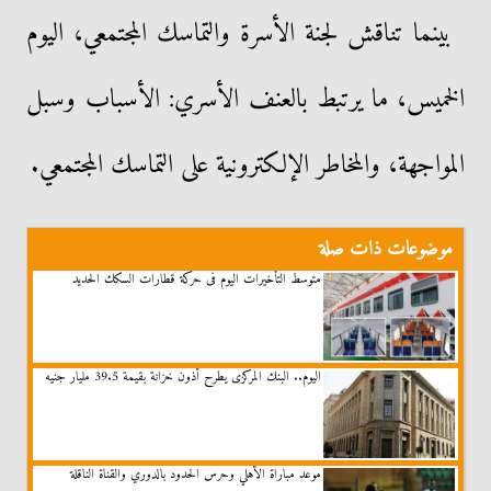
بينما تناقش لجنة الأسرة والتماسك المجتمعي، اليوم
الخميس، ما يرتبط بالعنف الأسري: الأسباب وسبل
المواجهة، والمخاطر الإلكترونية على التماسك المجتمعي.
موضوعات ذات صلة
متوسط التأخيرات اليوم فى حركة قطارات السكك الحديد
اليوم.. البنك المركزى يطرح أذون خزانة بقيمة 39.5 مليار جنيه
موعد مباراة الأهلي وحرس الحدود بالدوري والقناة الناقلة