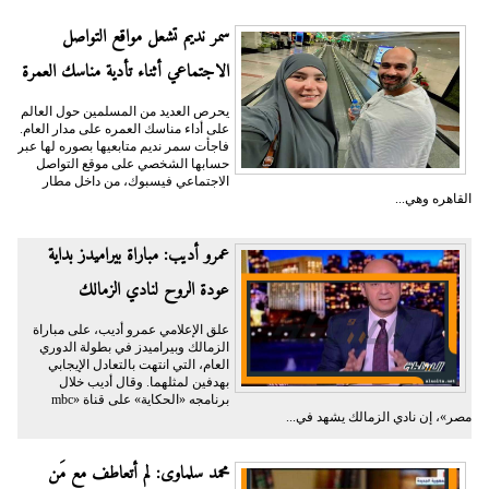
سمر نديم تشعل مواقع التواصل
الاجتماعي أثناء تأدية مناسك العمرة
يحرص العديد من المسلمين حول العالم
على أداء مناسك العمره على مدار العام.
فاجأت سمر نديم متابعيها بصوره لها عبر
حسابها الشخصي على موقع التواصل
الاجتماعي فيسبوك، من داخل مطار
القاهره وهي...
عمرو أديب: مباراة بيراميدز بداية
عودة الروح لنادي الزمالك
علق الإعلامي عمرو أديب، على مباراة
الزمالك وبيراميدز في بطولة الدوري
العام، التي انتهت بالتعادل الإيجابي
بهدفين لمثلهما. وقال أديب خلال
برنامجه «الحكاية» على قناة «mbc
مصر»، إن نادي الزمالك يشهد في...
محمد سلماوى: لم أتعاطف مع مَن