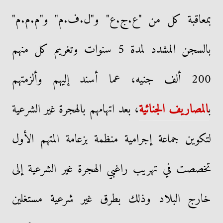
بمعاقبة كل من "ع.ج.ع" و"ل.ف.م" و"م.م.م"
بالسجن المشدد لمدة 5 سنوات وتغريم كل منهم
200 ألف جنيه، عما أسند إليهم وألزمتهم
ب
المصاريف الجنائية
، بعد اتهامهم بالهجرة غير الشرعية
لتكوين جماعة إجرامية منظمة بزعامة المتهم الأول
تخصصت في تهريب راغبي الهجرة غير الشرعية إلى
خارج البلاد وذلك بطرق غير شرعية مستغلين