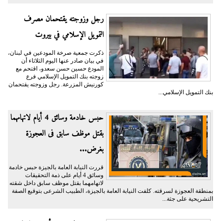
رجل وزوجته يقتحمان مصرف
التمويل الإسلامي في بيروت
ذكرت جمعية صرخة المودعين في لبنان،
في بيان صادر عنها اليوم الثلاثاء أن
المودع حسين حسن سعدو، اقتحم مع
زوجته بنك التمويل الإسلامي فرع
كورنيش المزرعة. رجل وزوجته يقتحمان
بنك التمويل الإسلامي...
حبس خادمة وسائق 4 أيام لاتهامهما
بقتل موظف سابق فى العجوزة
بغرض...
قررت النيابة العامة بالجيزة حبس خادمة
وسائق 4 أيام على ذمة التحقيقات
لاتهامهما بقتل موظف سابق داخل شقته
بمنطقة العجوزة لسرقته. كلفت النيابة العامة بالجيزة، الطبيب الشرعى بتوقيع الصفة
التشريحية على جثة...