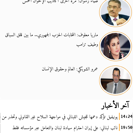
ضياء رشوان: مرة أخرى أكاذيب الإخوان الخمس
ماريا معلوف: انتخابات الحزب الجمهوري.. ما بين قلق السباق
وطيف ترامب
عمرو الشوبكي: العالم وحقوق الإنسان
آخر الأخبار
يونيفيل تؤكد دعمها للجيش اللبناني في مواجهة السلاح غير القانوني وتحذر من ا
14:24
نائب لبناني: على إيران احترام سيادة لبنان والتعامل عبر مؤسساته فقط
19:50