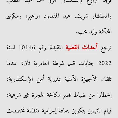
فريد الزارع والمستشار عمرو محمد عبد المطلب
والمستشار شريف عبد المقصود ابراهيم، وسكرتير
المحكمة وليد محب.
ترجع
أحداث القضية
المقيدة برقم 10146 لسنة
2022 جنايات قسم شرطة العامرية ثان، عندما
تلقت الأجهزة الأمنية بمديرية أمن الإسكندرية،
إخطارا من ضباط قسم مكافحة الهجرة غير شرعية،
قيام المتهمين بتكوين جماعة إجرامية منظمة تخصصت