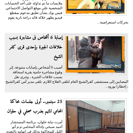
ملابسات ما تم تداوله على أحد الحسابات
الشخصية على موقع التواصل الاجتماعي
فيس بوك بشأن تعليق مدعوم بمقطع
فيديو يظهر خلاله قائد دراجة نارية يقوم
بحركات استعراضية...
إصابة 6 أشخاص فى مشاجرة بسبب
خلافات الجيرة بإحدى قرى كفر
الشيخ
أصيب 6 أشخاص بإصابات متنوعة، إثر
وقوع مشاجرة حامية بقرية اسحاقة
بسبب خلافات الجيرة ، وجرى نقل
المصابين إلى مستشفى كفرالشيخ العام لتلقى العلاج اللازم. تلقى مدير أمن كفرالشيخ
، إخطارا بورود...
25 سبتمبر.. أولى جلسات محاكمة
المحامي المتهم بضرب صحفي في حلوان
أمرت نيابة حلوان، برئاسة المستشار
أحمد صبحي بإحالة المحامي م.م أبو
الليل للمحاكمة وذلك في اتهامه بالتعدى