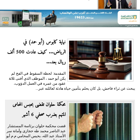
نهاية كابوس (أبو حمد) في
الرياض... كيف عادت 500 ألف
ريال بعد...
المقدمة: لحظة السقوط في الفخ لم
يكن أبو حمد ، الموظف الذي أفنى ثلاثة
عقود من عمره في العمل الدؤوب،
يبحث عن ثراء فاحش، بل كان يحلم بتأمين حياة هادئة لعائلته عبر...
محكمة حلوان تقضى بحبس المحامى
المتهم بضرب صحفي 6 أشهر
قضت محكمة حلوان برئاسة المستشار
عبد الناصر محمد طه حجازى وأمانة سر
الأستاذ عبد الله، بحبس المحامي م.م أبو