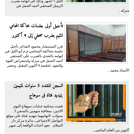
الليل ٦ أشهر وذلك في اتهامه بضرب
الزميل الصحفي أحمد الجمل في
منزله...
تأجيل أولى جلسات محاكمة المحامي
المتهم بضرب صحفي إلى ٩ أكتوبر
قرر المستشار محمود الشاعر تأجيل
جلسة محاكمة المحامي م م أبو الليل في
اتهامه بالتعدي بالضرب على الصحفي
أحمد الجمل في منزله واستعراض القوة
والنفوذ، لجلسة ٩ أكتوبر المقبل. وحضر
الأستاذ محمد...
السجن المشدد 3 سنوات لمتهمين
بتهديد فتاة فى سوهاج
قضت محكمة جنايات سوهاج اليوم
الاثنين، بمعاقبة متهمين بالسجن 3
سنوات، لاتهامهما بتهديد فتاة على موقع
التواصل الاجتماعى، بدائرة مركز دار
السلام. تعود أحداث الواقعة إلى شهر
أكتوبر من العام الماضى...