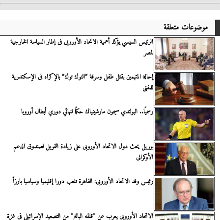
موضوعات متعلقة
الرئيس السيسي يؤكد أهمية الاتحاد الأوروبى فى إطار السياسة الخارجية
لمصر
إحالة المتهمين بقتل طفل وسرقة ”التوك توك” بالإكراه فى الإسكندرية
للمفتى
رسميًا.. البولندي سيمون مارشينياك حكمًا لنهائي دوري أبطال أوروبا
بوريل يحث دول الاتحاد الأوروبى على زيادة التمويل لصندوق الدعم
الأوكرانى
رئيس وفد الاتحاد الأوروبى: القاهرة تلعب دورا إقليميا وسياسيا بارزاً
الاتحاد الأوروبى يعرب عن ”قلقه البالغ” من التصعيد الإسرائيلى فى غزة