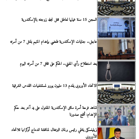
السجن 15 سنة غيابيا لعاطل قتل نجله زوجته بالإسكندرية
عاجل.. جنايات الإسكندرية تقضي بإعدام المتهم بقتل 7 من أسرته
بعد استطلاع رأي المفتي.. الحكم على قاتل 7 من أسرته اليوم
الاتحاد الأوروبى يقدم 13 مليون يورو لمستشفيات القدس الشرقية
شاهد فرحة أسرة سائق الإسكندرية المقتول على يد آخر بعد حكم
الإعدام: أثلج صدورنا
زيلينسكى يلتقي رئيس برلمان البرتغال لمناقشة اندماج أوكرانيا للاتحاد
الأوروبى