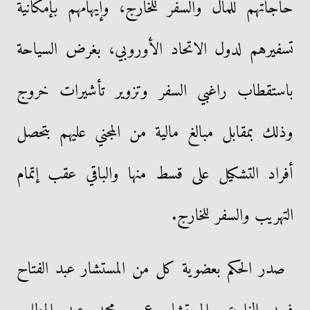
حاجاتهم للمال والسفر للخارج، وإيهامهم بإمكانية
تسفيرهم لدول الاتحاد الأوروبي، بغرض السياحة
باستقطاب راغبي السفر وتزوير تأشيرات خروج
وذلك بمقابل مبالغ مالية من المجني عليهم بتحصل
أفراد التشكيل على قسط منها والباقي عقب إتمام
التهريب والسفر للخارج.
صدر الحكم بعضوية كل من المستشار عبد الفتاح