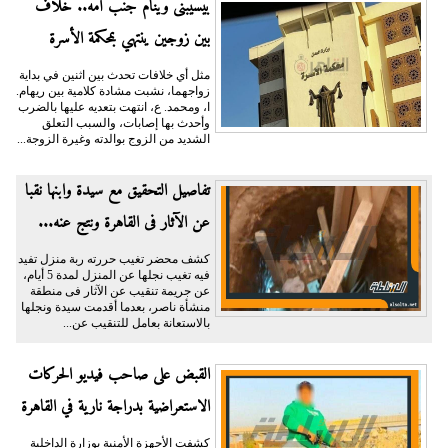
بيسيبنى وينام جنب أمه.. خلاف
بين زوجين ينتهي بمحكمة الأسرة
مثل أي خلافات تحدث بين اثنين في بداية
زواجهما، نشبت مشادة كلامية بين ريهام.
ا، ومحمد. ع، انتهت بتعديه عليها بالضرب
وأحدث بها إصابات، والسبب التعلق
الشديد من الزوج بوالدته وغيرة الزوجة...
تفاصيل التحقيق مع سيدة وابنها نقبا
عن الآثار فى القاهرة ونتج عنه...
كشف محضر تغيب حررته ربة منزل تفيد
فيه تغيب نجلها عن المنزل لمدة 5 أيام،
عن جريمة تنقيب عن الآثار فى منطقة
منشأة ناصر، بعدما أقدمت سيدة ونجلها
بالاستعانة بعامل للتنقيب عن...
القبض على صاحب فيديو الحركات
الاستعراضية بدراجة نارية في القاهرة
كشفت الأجهزة الأمنية بوزارة الداخلية