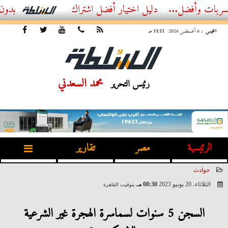
ضل...
أفضل اشتراك IPTV بدون تقطيع 2026 – دليل المشاهد العصري
الخميس
، 6 أغسطس 2026
11:11 مـ
محمد السعدني
رئيس التحرير
الرئيسية
مصر
تقارير
حوادث
الثلاثاء، 20 يونيو 2023
08:30 مـ
بتوقيت القاهرة
2023-06-20 20:30:57
السجن 5 سنوات لسماسرة الهجرة غير الشرعية